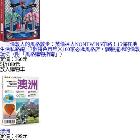
一日倫敦人的風格散步：英倫達人NONTWINS帶路！15條在地
生活私路線╳7個特色市集╳100家必逛風格店，體驗道地的倫敦
玩法（附「風格購物指南」）
定價：360元
5折
180
元
放入購物車
澳洲
定價：499元