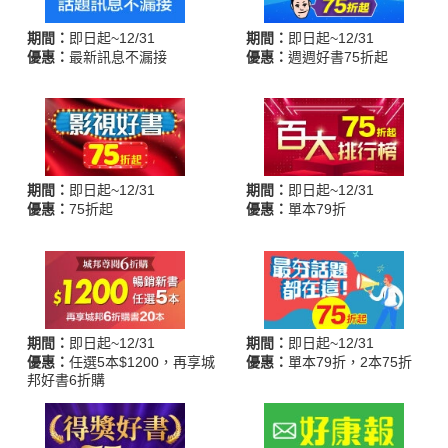
期間：
即日起~12/31
期間：
即日起~12/31
優惠：
最新訊息不漏接
優惠：
週週好書75折起
期間：
即日起~12/31
期間：
即日起~12/31
優惠：
75折起
優惠：
單本79折
期間：
即日起~12/31
期間：
即日起~12/31
優惠：
任選5本$1200，再享城
優惠：
單本79折，2本75折
邦好書6折購