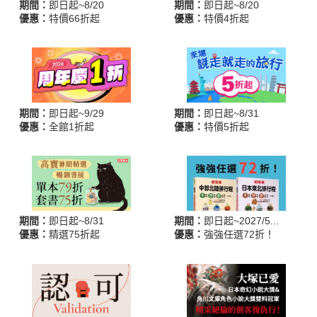
期間：
即日起~8/20
期間：
即日起~8/20
優惠：
特價66折起
優惠：
特價4折起
期間：
即日起~9/29
期間：
即日起~8/31
優惠：
全館1折起
優惠：
特價5折起
期間：
即日起~8/31
期間：
即日起~2027/5...
優惠：
精選75折起
優惠：
強強任選72折！