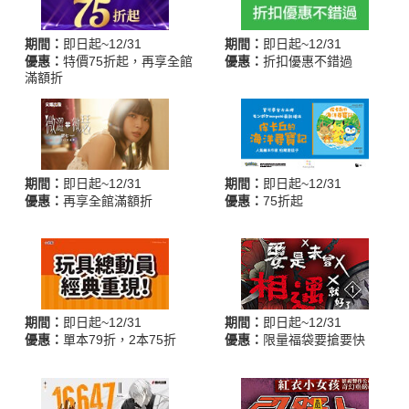
期間：
即日起~12/31
期間：
即日起~12/31
優惠：
特價75折起，再享全館
優惠：
折扣優惠不錯過
滿額折
期間：
即日起~12/31
期間：
即日起~12/31
優惠：
再享全館滿額折
優惠：
75折起
期間：
即日起~12/31
期間：
即日起~12/31
優惠：
單本79折，2本75折
優惠：
限量福袋要搶要快