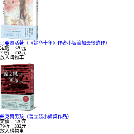
只要還活著（《餘命十年》作者小坂流加最後遺作）
定價：320元
79折：
253
元
放入購物車
鎳克爾男孩（普立茲小說獎作品）
定價：420元
79折：
332
元
放入購物車