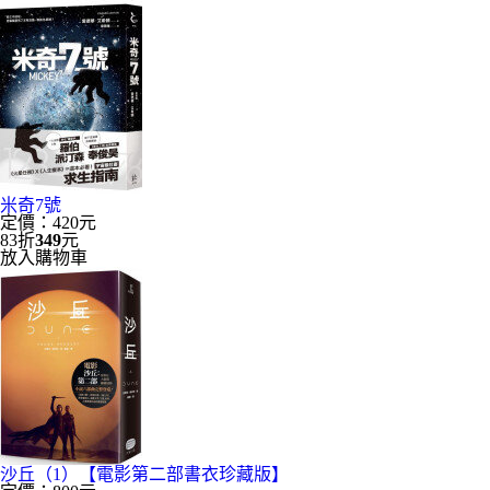
米奇7號
定價：420元
83折
349
元
放入購物車
沙丘（1）【電影第二部書衣珍藏版】