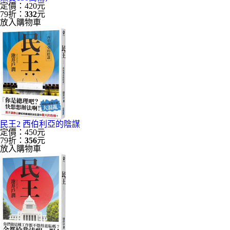
定價：420元
79折：
332
元
放入購物車
民王2 西伯利亞的陰謀
定價：450元
79折：
356
元
放入購物車