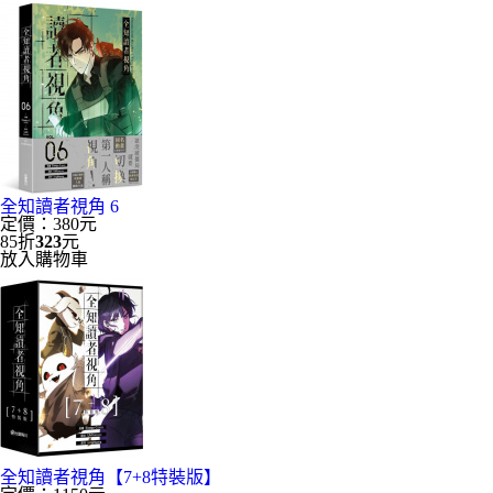
全知讀者視角 6
定價：380元
85折
323
元
放入購物車
全知讀者視角【7+8特裝版】