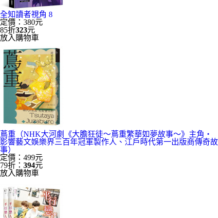
全知讀者視角 8
定價：380元
85折
323
元
放入購物車
蔦重（NHK大河劇《大膽狂徒〜蔦重繁華如夢故事〜》主角‧
影響藝文娛樂界三百年冠軍製作人、江戶時代第一出版商傳奇故
事）
定價：499元
79折：
394
元
放入購物車