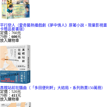
平行戀人（愛奇藝熱播戲劇《夢中情人》原著小說，限量影視畫
卡贈品套書版）
定價：760元
79折：
600
元
放入購物車
真幌站前狂騷曲（「多田便利軒」大結局，系列熱賣150萬冊）
定價：520元
79折：
411
元
放入購物車