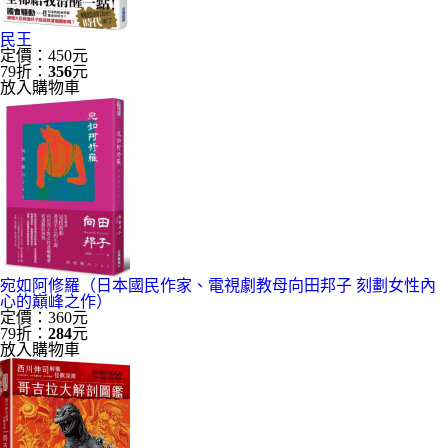
民王
定價：450元
79折：
356
元
放入購物車
宛如阿修羅（日本國民作家、電視劇教母向田邦子 刻劃女性內
心的巔峰之作）
定價：360元
79折：
284
元
放入購物車