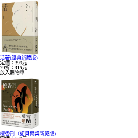
活著(經典新藏版)
定價：399元
79折：
315
元
放入購物車
檀香刑（諾貝爾獎新藏版)