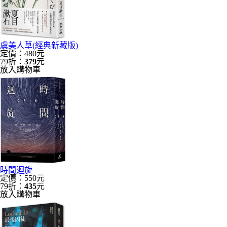
虞美人草(經典新藏版)
定價：480元
79折：
379
元
放入購物車
時間迴旋
定價：550元
79折：
435
元
放入購物車