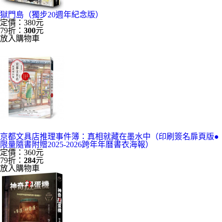
獄門島（獨步20週年紀念版）
定價：380元
79折：
300
元
放入購物車
京都文具店推理事件簿：真相就藏在墨水中（印刷簽名扉頁版●
限量隨書附贈2025-2026跨年年曆書衣海報）
定價：360元
79折：
284
元
放入購物車