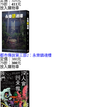
定價：520元
79折：
411
元
放入購物車
都市傳說第三部2：永樂鎮魂樓
定價：380元
79折：
300
元
放入購物車