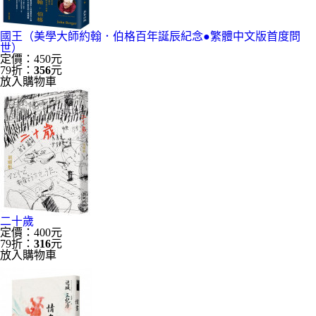
國王（美學大師約翰．伯格百年誕辰紀念●繁體中文版首度問
世）
定價：450元
79折：
356
元
放入購物車
二十歲
定價：400元
79折：
316
元
放入購物車