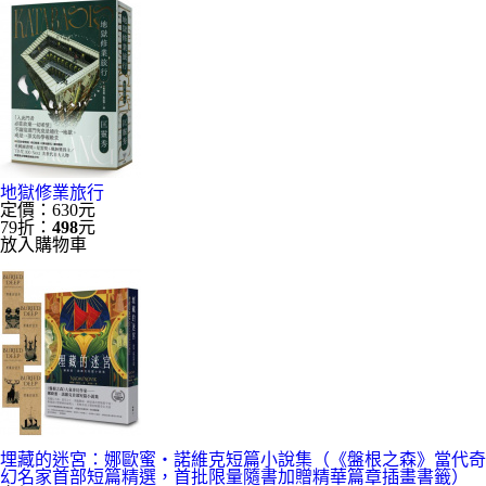
地獄修業旅行
定價：630元
79折：
498
元
放入購物車
埋藏的迷宮：娜歐蜜‧諾維克短篇小說集（《盤根之森》當代奇
幻名家首部短篇精選，首批限量隨書加贈精華篇章插畫書籤）