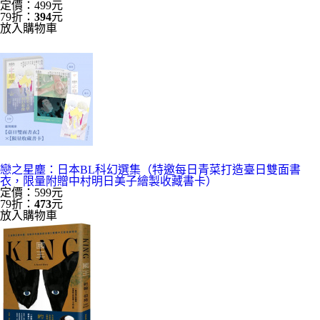
定價：499元
79折：
394
元
放入購物車
戀之星塵：日本BL科幻選集（特邀每日青菜打造臺日雙面書
衣，限量附贈中村明日美子繪製收藏書卡）
定價：599元
79折：
473
元
放入購物車