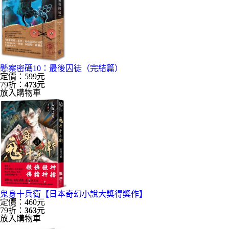
懸案密碼10：最後囚徒（完結篇）
定價：599元
79折：
473
元
放入購物車
鬼身十兵衛【日本奇幻小說大獎得獎作】
定價：460元
79折：
363
元
放入購物車