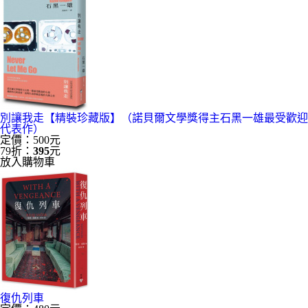
別讓我走【精裝珍藏版】（諾貝爾文學獎得主石黑一雄最受歡迎
代表作）
定價：500元
79折：
395
元
放入購物車
復仇列車