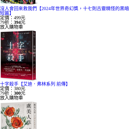
沒人會回來救我們【2024年世界奇幻獎，十七則古靈精怪的黑暗
短篇】
定價：499元
79折：
394
元
放入購物車
十字殺手【艾迪．弗林系列 前傳】
定價：380元
79折：
300
元
放入購物車