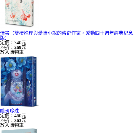
情書（雙棲推理與愛情小說的傳奇作家，感動四十週年經典紀念
版）
定價：340元
79折：
269
元
放入購物車
噬骨珍珠
定價：460元
79折：
363
元
放入購物車