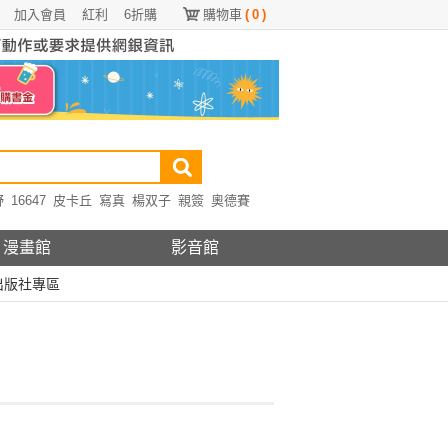
加入會員
紅利
6折購
購物車
(
0
)
野
16647
皮卡丘
寫真
楊双子
親簽
奧德賽
漫畫館
影音館
出版社專區