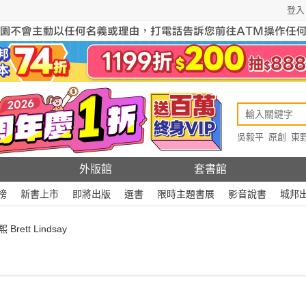
登入
吳毅平
原創
東
原創
Rewire
外版館
套書館
榜
新書上市
即將出版
選書
限時主題書展
影音說書
城邦
rett Lindsay