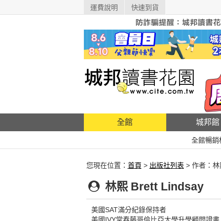
運費說明
快速到貨
全館
城邦館
全館暢銷
您現在位置：
首頁
>
出版社列表
> 作者：林熙 B
林熙 Brett Lindsay
美國SAT滿分紀錄保持者
美國IVY常春藤哥倫比亞大學升學顧問證書