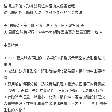
結構最準確、形神最到位的經典人像畫教程

從形體內外、動靜表現，到賦予風格的全套技法

★ 暢銷英．美．俄．德．法．西．日．韓等國 ★

★ 風靡全球美術界、Amazon 網路書店專業繪畫類第一名 ★

本書特色：

。3000 張人體表現圖例：多視角×多姿態示範全身造形重點與
畫法

。技法口訣過目難忘：將形貌結構化繁為簡，精準切中主要特
徵

。藝用解剖精要分析：透視骨骼肌理，營造表裡相符的真實感

。通則 → 差異：先建立共通性、再賦予細節，展現個人特色

。進階時尚插畫：以重心、比例、動作線、著裝加強設計理念

人體畫得好，在藝術和商業領域都是搶手人才！ —— 如何畫好
生動的人物？
