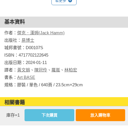
看更多
享譽半世紀！最擅創造真實、牽引情感的經典風景畫教程

從全盤構圖、捕捉景物、鋪陳氛圍，到天馬行空的自由表現

基本資料
重點是表現出景致的感受！

作者：
傑克．漢姆(Jack Hamm)
本書特色：

出版社：
易博士
城邦書號：D00107S

。900張景色表現圖例：一次學會陸地（樹、石、山）、天空
ISBN：4717702122645

（日夜 、雲彩、氣候）、水景（海洋、河流、瀑布）、建築物
出版日期：2024-01-11

的風貌觀察和畫法

譯者：
黃文娟
、
陳冠伶
、
羅嵐
、
林柏宏
。強大的 3 區塊構圖法：巧妙分割有節奏和景深的空間層次，
書系：
Art BASE
主導觀眾注意力

規格：膠裝 / 單色 / 640頁 / 23.5cm×29cm                
。4 種空間透視法：運用基底線、明度差、剖面圖、後縮線創造
自然地形起伏和遠近

相關書籍
。快速確立形體的訣竅：清晰可辨的輪廓（線條、幾何）×  立
體感（光影、塊面）

同作者
同書系
同分類
同出版社
庫存=1
下次購買
放入購物車
。講究表現流動感：以靈活筆觸描繪雲層、狂風、海浪、倒影