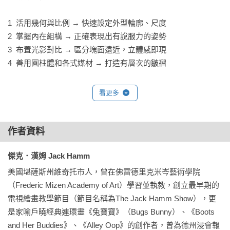
1  活用幾何與比例 → 快速設定外型輪廓、尺度

2  掌握內在組構 → 正確表現出有說服力的姿勢

3  布置光影對比 → 區分塊面遠近，立體感即現

4  善用圓柱體和各式媒材 → 打造有層次的皺褶

本書是知名繪畫暢銷書作家傑克．漢姆三本經典教畫書之一，
看更多
也是最為人稱道、不可或缺的一本。1963年於美國出版後即大
受歡迎，在世界各地廣為翻譯流傳，嘉惠無數學習者，並獲得
各大藝術書評網站和創作者的口碑推薦，至今人氣不輟。

作者資料
傑克．漢姆 Jack Hamm
傑克．漢姆既是藝術學院教師，也是最早登上電視教畫節目的
專業畫家，更是美國卡通黃金時期、家喻戶曉的動物巨星《兔
美國堪薩斯州維奇托市人，曾在佛雷德里克米岑藝術學院
寶寶》（Bugs Bunny）創作人，集教學、創作、商業成就於一
（Frederic Mizen Academy of Art）學習並執教，創立最早期的
身。不僅具有嚴謹深厚的素描功力，同時深知學畫者容易卡關
電視繪畫教學節目（節目名稱為The Jack Hamm Show），更
的疑難，總是能一語中的，以出神入化的獨特圖文方式詳細指
是家喻戶曉經典連環畫《兔寶寶》（Bugs Bunny）、《Boots 
導。

and Her Buddies》、《Alley Oop》的創作者，曾為德州浸會報