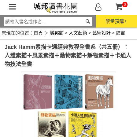
0
限量預購
您現在的位置：
首頁
＞
城邦館
>
人文藝術
>
藝術設計
>
繪畫
Jack Hamm素描卡通經典教程全書系（共五冊）：
人體素描＋風景素描＋動物素描＋靜物素描＋卡通人
物技法全書