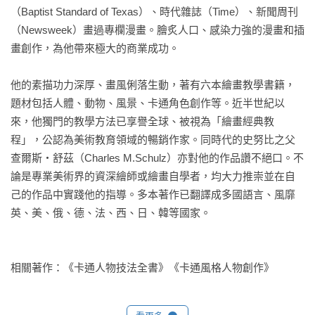
（Baptist Standard of Texas）、時代雜誌（Time）、新聞周刊
他說：「人體素描是人類與生俱來的本能，有眼睛、有心、能
（Newsweek）畫過專欄漫畫。膾炙人口、感染力強的漫畫和插
感受外在世界的人，沒有人不能成功地畫出人像。」

畫創作，為他帶來極大的商業成功。

尤其在藝術、舞台、影視、時尚、動漫領域，人物設計是作品
他的素描功力深厚、畫風俐落生動，著有六本繪畫教學書籍，
成功的靈魂關鍵。人體素描的功力深不深厚，很容易判斷高
題材包括人體、動物、風景、卡通角色創作等。近半世紀以
下。沒有好的底子，就創作不出符合生動又有個性角色。若想
來，他獨門的教學方法已享譽全球、被視為「繪畫經典教
發揮創意加以變形，也會因為失去準據而荒腔走板。本書徹底
程」，公認為美術教育領域的暢銷作家。同時代的史努比之父
解析全身 5 大區塊：頭部、五官、骨架和上、下半身的觀察重
查爾斯‧舒茲（Charles M.Schulz）亦對他的作品讚不絕口。不
點和具體畫法，示範人物特色（性別、年齡、肌理、動作）的
論是專業美術界的資深繪師或繪畫自學者，均大力推崇並在自
細節處理，以及如何展現神情慾望、提升魅力，最後是繪製著
己的作品中實踐他的指導。多本著作已翻譯成多國語言、風靡
裝人體的要領。透過扎實的手眼訓練，即能依照所思所感創作
英、美、俄、德、法、西、日、韓等國家。

自然協調的人物形象。

相關著作：《卡通人物技法全書》《卡通風格人物創作》
第2冊：《風景素描》