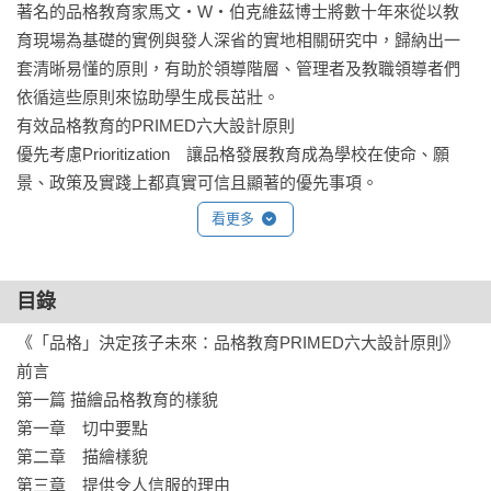
著名的品格教育家馬文‧W‧伯克維茲博士將數十年來從以教
育現場為基礎的實例與發人深省的實地相關研究中，歸納出一
套清晰易懂的原則，有助於領導階層、管理者及教職領導者們
依循這些原則來協助學生成長茁壯。

有效品格教育的PRIMED六大設計原則

優先考慮Prioritization　讓品格發展教育成為學校在使命、願
景、政策及實踐上都真實可信且顯著的優先事項。

關係Relationship	　刻意和策略性地在各個關係人群體的內部
看更多
和彼此之間培育健康的關係。

內在動機Intrinsic Motivation　培養品格的內化和對於「成為有
品格的人」養成內在動機，避免外在動機。

目錄
示範Modeling　針對你想要學生發展的該項品格，所有成人和
《「品格」決定孩子未來：品格教育PRIMED六大設計原則》

其他角色榜樣都能具體表現並作為學生的典範。

前言

賦能Empowerment　創造一種文化和治理結構，賦能給所有關
第一篇 描繪品格教育的樣貌

係人，藉由邀請他們發聲，聆聽這些聲音，並認真考量他們所
第一章　切中要點

表達的想法，每個人因而都有可能產生重大的影響。

第二章　描繪樣貌

發展式教Development Pedagogy　在教育哲學及實踐上，採納
第三章　提供令人信服的理由
