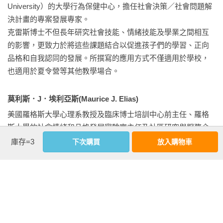
第七篇 PRIMED的六大設計原則之六：長遠發展教學法
University）的大學行為保健中心，擔任社會決策／社會問題解
係、職場和公民責任中蓬勃發展。
（Developmental Pedagogy）

決計畫的專案發展專家。

第二十一章　發展的視角：思考長遠目標

克雷斯博士不但長年研究社會技能、情緒技能及學業之間相互
第二十二章　發展式教學法：為長遠發展而教育

的影響，更致力於將這些課題結合以促進孩子們的學習、正向
品格和自我認同的發展。所撰寫的應用方式不僅適用於學校，
第八篇 最終的小叮嚀

也適用於夏令營等其他教學場合。
第二十三章　品格教育的PRIMED原則

莫利斯．J．埃利亞斯(Maurice J. Elias)
美國羅格斯大學心理系教授及臨床博士培訓中心前主任、羅格
《「品格」孩子的核心素養：社會情緒學習的日常教學》

斯大學的社會情緒和品格發展實驗室主任及社區研究與服務合
第一章	簡介

作中心聯合主任。他也是學校社會和情緒學習學院的聯合主
庫存=3
下次購買
放入購物車
第二章	以技能為導向的社會情緒和品格發展

任，並且是學術、社會和情緒學習協作組織（CASEL）之領導
第三章	營造支持社會情緒和品格發展的班級風氣

團隊的創始成員。

第四章	自我覺察及社會覺察

身為紐澤西州有執業證照的心理學家，埃利亞斯博士為喬治‧
第五章	同理及觀點取替

盧卡斯教育基金會（George Lucas Educational Foundation）撰
第六章	自我調節

寫關於社會情緒及品格發展的部落格並發布於 Edutopia.org網
第七章	溝通及關係技巧

站。他也曾獲得針對社會情緒學習頒發的Joseph E. Zins資深學