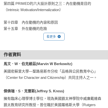
第四篇 PRIMED的六大設計原則之三：內在動機是目的
（Intrinsic Motivation/Internalization）

學術研究以及無數的班級和學校實務證實：學習與鍛鍊五個社
會情緒核心能力：自我覺察、自我管理、人際技巧、社會覺
第十四章　內在動機的內容和原因

察、負責任與道德的決定，以及培育品格的四個範疇：道德品
第十五章　外在動機的危險

格、成就品格、智性品格、公民品格，對於發展年輕人成功邁
第十六章　由外而內：為內在動機設計學校

看更多
向未來至關重要。這些是兒童和青少年發展必不可少的構件，
將成為他們克服困難，邁向共好與幸福人生的墊腳石。

第五篇 PRIMED的六大設計原則之四：榜樣示範來增強
（Modeling）

作者資料
品格和社會情緒技能也能幫助學生在學業上脫穎而出。能自信
第十七章　成為好人

地運用社會情緒技能管理個人壓力的學生，在解決複雜的數學
馬文．W．伯克維茲(Marvin W Berkowitz)
第十八章　示範教學法

問題時會做得更好；而在面對撰寫研究論文的學習情境時，品
美國密蘇里大學—聖路易斯市分校「品格與公民教育中心」
格優勢如誠實、守信、仔細、周全等，都能幫助一個人獲得更
（Center for Character and Citizenship）共同主持人之一。
第六篇 PRIMED的六大設計原則之五：賦能學生與成人
扎實優秀的學習成果。

（Empowerment）

傑佛瑞．S．克雷斯(Jeffrey S. Kress)
第十九章　賦能的意義以及對品格教育至關重要的原因

品格素養和社會情緒技能是可以清楚教導且有意識地培養的，
第二十章　賦能實施策略

擁有臨床心理學博士學位，現為美國猶太神學院中威廉戴維森
CSED模式標準為學校領導人和教師提供了地圖，幫助兒童和青
猶太教育研究所教授，曾任職於美國羅格斯大學（Rutgers 
少年理解、關注並持續鍛煉自身品格，使他們在學校、人際關