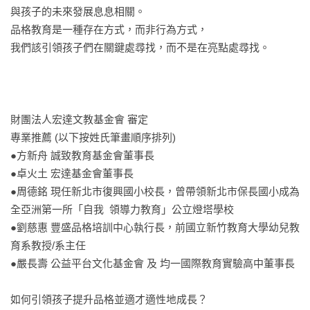
與孩子的未來發展息息相關。

品格教育是一種存在方式，而非行為方式，

我們該引領孩子們在關鍵處尋找，而不是在亮點處尋找。

財團法人宏達文教基金會 審定

專業推薦 (以下按姓氏筆畫順序排列) 

●方新舟 誠致教育基金會董事長

●卓火土 宏達基金會董事長

●周德銘 現任新北市復興國小校長，曾帶領新北市保長國小成為
全亞洲第一所「自我  領導力教育」公立燈塔學校

●劉慈惠 豐盛品格培訓中心執行長，前國立新竹教育大學幼兒教
育系教授/系主任 

●嚴長壽 公益平台文化基金會 及 均一國際教育實驗高中董事長

如何引領孩子提升品格並適才適性地成長？
