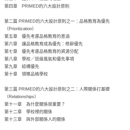
一種發展性觀點，藉由有助於學生長期學習及品格發展的方式
第四章　PRIMED的六大設計原則

來教育他們。

第二篇 PRIMED的六大設計原則之一：品格教育為優先
教育的使命遠超過教導孩子造句和算數。

（Prioritization）

家長、教師及學校領導人都希望孩子

第五章　優先考慮品格教育的意涵

成為誠實、同理和富好奇心等積極品格特質的優秀人才。

第六章　讓品格教育成為優先：修辭優先

然而，這樣的期盼往往伴隨著一個疑問：品格可以教嗎？

第七章　優先考慮品格教育的資源分配

第八章　學校／班級風氣和優先事項

我們認為品格素養和社會情緒技能是可以清楚教導以及有意識
第九章　結構優先

地培養的，例如：誠信、黃金法則、承擔責任、成為朋友、成
第十章　領導品格學校

長思維……等，都是透過價值思辨和生活實踐不斷練習而成
的。

第三篇 PRIMED的六大設計原則之二：人際關係打基礎
（Relationships）

品格教育組織（Character.org）發展的CSED模式標準為政府、
第十一章　為什麼關係很重要？

教育行政和個別學校提供了一個選擇機會，並使用最全面的框
第十二章　學校裡的關係

架來支持、培育和促進全人。同時，應對每個年齡層孩子的發
第十三章　與外部關係人的關係

展階段，CSED模式標準都提供清楚的品格與社會情緒學習範疇
和建議指標。
