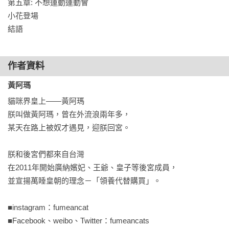
第五章: 不想運動運動會

◎嚕嚕→男 2007.07.14生 巨蟹座

小花登場

憨厚壯碩的外表，隱藏不住個性的單純，直來直往的說話技巧
結語
也是會惹怒眾貓，對於阿瑪身為王者的地位有點不以為然，不
過在他心底明白，只要一抓住機會，就要好好表現自己，讓大
家刮目相看。

作者資料
◎柚子→男 2013.09.20生 處女座

黃阿瑪
從小容易感冒，但運動神經卻極佳，個性活潑且樂觀開朗，跟
貓咪界皇上——黃阿瑪

誰都能好好相處。唯一弱點是他的菸酒嗓，讓他沒有勇氣開口
朕叫做黃阿瑪，曾在外流浪兩年多，

唱歌，因此也特別羨慕浣腸的美好嗓音。

某天在路上被奴才遇見，迎朕回宮。

◎浣腸→男 2015.04.12生 牡羊座

朕和後宮們都來自台灣

擁有鬥雞眼搭配下垂的眼型，讓他顯得楚楚可憐，加上幼年時
在2011年開始廣納嬪妃、王爺、皇子等後宮成員，

曾被狗追，

並宣揚萬睡皇朝的理念－「領養代替購買」。

因此長大後非常膽小。但看似柔弱的他，其實心裡有著不為人
知的成熟與心計，他深怕有人要害他，對外在的不信任，導致
■instagram：fumeancat

他的行為總是怪怪的。

■Facebook、weibo、Twitter：fumeancats
