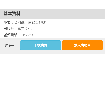
志銘與狸貓
基本資料
志銘 1984 年出生於台北，狸貓 1988 年出生於台南，兩人分別
從文化大學中文學系與廣告學系畢業。

作者：
黃阿瑪
、
志銘與狸貓
兩人於 2013 年創立「黃阿瑪的後宮生活」FACEBOOK 專頁，
出版社：
布克文化
於 2015年首度於YOUTUBE 頻道發表影片，目前已累計超過 
城邦書號：1BV237

150 萬追蹤人數，並持續將黃阿瑪及眾後宮貓咪們的可愛散布到
ISBN：9789865405885

庫存=5
下次購買
放入購物車
世界上的每個角落中。

出版日期：2020-08-13

書系：
空想.雜貨舖
相關著作：《黃阿瑪的後宮生活 貓咪超有事4-夢之船》《黃阿
規格：平裝 / 全彩 / 176頁 / 14.8cm×21cm                
瑪的後宮生活8：最珍惜的時光》《黃阿瑪的後宮生活：阿瑪建
國史(經典改版)》《黃阿瑪的後宮生活：等我回家的你》《黃阿
相關書籍
瑪的後宮生活 貓咪超有事1-貓奴的崩潰與歡愉日記》《黃阿瑪
的後宮生活：貓咪哪有那麼可愛(內附後宮貓咪貼紙乙張-隨機出
同作者
同書系
同分類
同出版社
貨)》《黃阿瑪的後宮生活：怎麼可能忘了你》《黃阿瑪大浴
巾》《黃阿瑪的後宮生活：文具禮物包》《黃阿瑪的後宮生
活：被貓咪包圍的日子》《黃阿瑪的後宮生活：2017萬睡皇朝