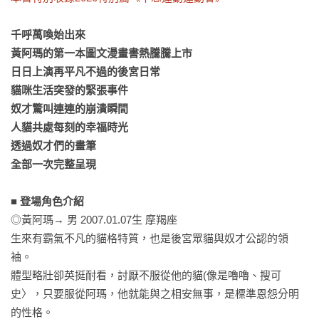
千呼萬喚始出來

黃阿瑪的第一本圖文漫畫書熱騰騰上市

日日上演再平凡不過的後宮日常

貓咪生活突發的緊張事件

奴才驚叫連連的崩潰瞬間

人貓共處每刻的幸福時光

透過奴才們的畫筆

全部一次完整呈現

■ 登場角色介紹
◎黃阿瑪→ 男 2007.01.07生 摩羯座

生來有霸氣不凡的貓格特質，也是後宮眾貓與奴才公認的領
袖。

體型略壯卻英挺耐看，討厭不服從他的貓(像是嚕嚕、搜可
史〉，只要服從阿瑪，他就能與之相安無事，是標準恩怨分明
的性格。
