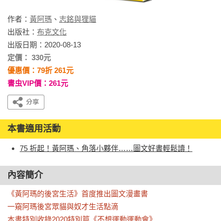
作者：
黃阿瑪
、
志銘與狸貓
出版社：
布克文化
出版日期：2020-08-13
定價： 330元
優惠價：79折 261元
書虫VIP價：261元
本書適用活動
75 折起！黃阿瑪、角落小夥伴……圖文好書輕鬆讀！
內容簡介
《黃阿瑪的後宮生活》首度推出圖文漫畫書

一窺阿瑪後宮眾貓與奴才生活點滴

本書特別收錄2020特別篇《不想運動運動會》