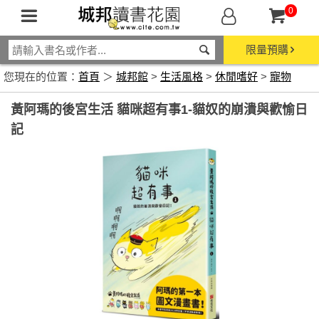
0
限量預購
您現在的位置：
首頁
＞
城邦館
>
生活風格
>
休閒嗜好
>
寵物
黃阿瑪的後宮生活 貓咪超有事1-貓奴的崩潰與歡愉日
記