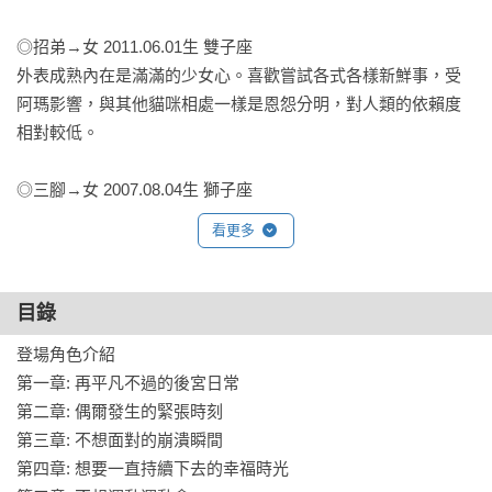
◎招弟→女 2011.06.01生 雙子座

外表成熟內在是滿滿的少女心。喜歡嘗試各式各樣新鮮事，受
阿瑪影響，與其他貓咪相處一樣是恩怨分明，對人類的依賴度
相對較低。

◎三腳→女 2007.08.04生 獅子座

擁有貓界數一數二的極致美麗臉孔，有一雙水汪汪的大圓眼，
看更多
搭配一抹隨時上揚的微笑，在眾貓面前是有威望的大姐姐，因
患有口角炎，所以必須每天吃藥。

目錄
◎搜可史Socles→女 2010.04.20生 金牛座

登場角色介紹

是一隻全身黑的黑貓，極度親人但又有點小害羞，在後宮裡因
第一章: 再平凡不過的後宮日常

為出色的膚色及身材，一直深受公貓們的覬覦。平時習慣獨來
第二章: 偶爾發生的緊張時刻

獨往，不擅與貓交流，喜歡閱讀，在書中才能找到自己的另一
第三章: 不想面對的崩潰瞬間

片天空。

第四章: 想要一直持續下去的幸福時光
