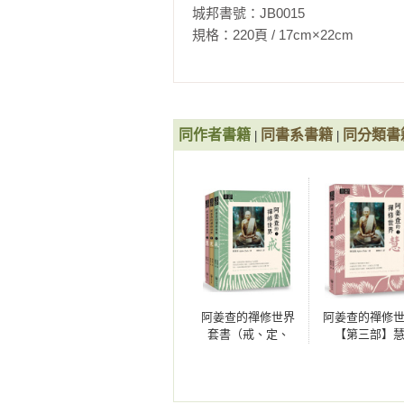
去頓挫他們對平靜的執著。這重點
城邦書號：JB0015

「戒」之遵守上。 

規格：220頁 / 17cm×22cm              
一九七七年，阿姜 查應邀訪問英國
後轉往美國、加拿大去訪問並教學。 
一九八一年，再度出遊後，由於糖
同作者書籍
同書系書籍
同分類書
|
|
寺安居。 

當病情惡化，他以自己的身體作爲一
們，要努力在他們自心裏處找到一個
在一九八一年「雨期」結束前，他
對四肢的控制，終至全然癱瘓而臥
都感激且樂於有機會服侍曾經如此有
阿姜查的禪修世界
阿姜查的禪修
一九九二年，一月十六日，上午五
套書（戒、定、
【第三部】
們面前，安詳地離開了人間。

慧）
阿姜查著作（已譯成中文，但皆不