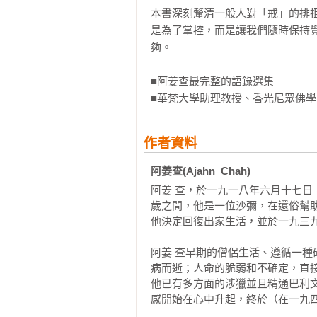
本書深刻釐清一般人對「戒」的排
是為了掌控，而是讓我們隨時保持
夠。

■阿姜查最完整的語錄選集

■華梵大學助理教授、香光尼眾佛學
作者資料
阿姜查(Ajahn  Chah)
阿姜 查，於一九一八年六月十七日，
歲之間，他是一位沙彌，在還俗幫
他決定回復出家生活，並於一九三九
阿姜 查早期的僧侶生活、遵循一
病而逝；人命的脆弱和不確定，直
他已有多方面的涉獵並且精通巴利
感開始在心中升起，終於（在一九四