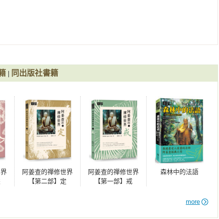
經常放在屈服於事物的本然樣子，而最大的強調點著重於嚴格的
  
，並留下一些比丘僧團在那兒。阿姜 查於一九七九年回到英國，隨


尿病所致，阿姜 查的健康逐漸走下坡，也因此無法于雨季時在巴蓬
籍
同出版社書籍
|
種教導--「萬物皆無常」的一種活生生的示例。他不斷地提醒人
真實的歸依處，因爲，他不再有很多的時間能教他們了。 

被送往曼谷做一個手術。幾個月內，他停止了說話，並逐漸失去了
病在床。從此以後，他被比丘弟子們全心全力地照顧和服侍；他們
耐性和慈悲地引導一條正道給那麽多人的一位老師。 

世界
阿姜查的禪修世界
阿姜查的禪修世界
森林中的法語
時二十分，阿姜 查在他的寺院，泰國烏汶的巴蓬寺，於隨侍的比丘
慧
【第二部】定
【第一部】戒
more
在一般通路販售）：《我們真正的歸宿》、《以法為贈禮》、《森