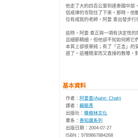
他走了大約四百公里到達泰國中部
侶戒律的寺院住了下來。那時，他聽
位有成就的老師，阿姜 查出發步行往
這時，阿姜 查正與一項有決定性
且細節精細，但他卻不知如何將它
本質上卻很單純；有了「正念」的
道了。這種簡潔而又直接的教導，
是明確的！ 

接下來的七年間，阿姜 查在這種
隱蔽的地方。他住在老虎和眼鏡蛇
基本資料
洞察生命的真正意義。 

作者：
阿姜查(Ajahn  Chah)
經過多年的流浪，一九五四年，他
譯者：
賴龍彥
蓬」的森林附近住了下來。不顧瘧
出版社：
橡樹林文化
越多。現在被人稱爲巴蓬寺的寺院就
書系：
善知識系列
在阿姜 查寺院裏的訓練是十分嚴厲
出版日期：2004-07-27

久的能力，期使他們能開展耐心和
ISBN：9789867884268
