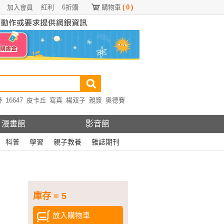
加入會員
紅利
6折購
購物車
(
0
)
野
16647
皮卡丘
寫真
楊双子
親簽
奧德賽
漫畫館
影音館
科普
學習
親子教養
雜誌期刊
庫存 = 5
放入購物車