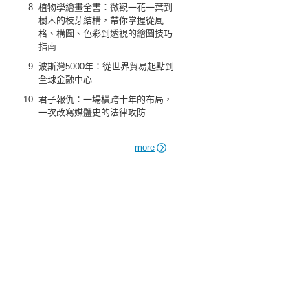
植物學繪畫全書：微觀一花一葉到
樹木的枝芽結構，帶你掌握從風
格、構圖、色彩到透視的繪圖技巧
指南
波斯灣5000年：從世界貿易起點到
全球金融中心
君子報仇：一場橫跨十年的布局，
一次改寫媒體史的法律攻防
more