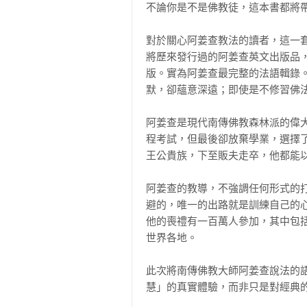
不論你是不是佛教徒，這本書都將帶
對於關心阿姜查教法的讀者，這一
將歷來發行過的阿姜查英文出版品
版。實為阿姜查最完整的法語輯錄
默，卻蘊意深遠；即使是不修習佛法
阿姜查是現代南傳佛教森林派的偉
程考試，但最後卻放棄學業，選擇
王公貴族，下至販夫走卒，他都能以
阿姜查的教導，不強調任何形式的
避的，唯一的出路就是訓練自己的
他的喪禮有一百萬人參加，其中包
世界各地。

此次將南傳佛教大師阿姜查說法的
慧」的真實體驗，而非只是對經典的