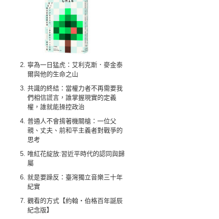
寧為一日猛虎：艾利克斯．麥金泰
爾與他的生命之山
共識的終結：當權力者不再需要我
們相信謊言，誰掌握現實的定義
權，誰就能操控政治
普通人不會揹著機關槍：一位父
親、丈夫、前和平主義者對戰爭的
思考
唯紅花綻放:習近平時代的認同與歸
屬
就是要躁反：臺灣獨立音樂三十年
紀實
觀看的方式【約翰‧伯格百年誕辰
紀念版】