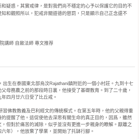
拒和疑惑，其實戒律，是對我們尚不穩定的心予以保護它的目的不
覺知和觀照所以，犯戒非關道德的懲罰，只是顯示自己正念還不
院講師 自鼐法師 專文推荐
出生在泰國東北部烏汶Rajathani鎮附近的一個小村莊。九到十七
助父母務農之前的那段時日裏，他接受了基礎教育。到了二十歲，
年四月廿六日受了比丘戒。 

種研習佛教教義及巴利經文的傳統模式。在第五年時，他的父親得重
接的提醒了他。這促使他去深思有關生命的真正目的，因爲，雖然
文，但對於痛苦的滅除，似乎並沒有更進一步親身的瞭解。厭離之
六年），他放棄了學業，並開始了托缽行腳。 
