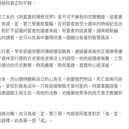
給你真正的平靜。

套三本的《阿姜查的禪修世界》是不可不擁有的完整輯錄。這套書
，依戒、定、慧三學重新整編，在阿姜查逝世十週年的時候紀念出
。對於不認識阿姜查的讀者來說，阿姜查的這套書，讀來輕鬆幽
的讀者，也可以在其中盡情欣賞一個親切長者的智慧風采。

大行者，早年受過完整的傳統僧侶教育，通過最高級的正規佛學課
了森林苦行僧的方式來追求佛法上的證悟。他的追隨者無數，上至
適切的方式教導，時而嚴厲，時而風趣，直戳你心底深處。

打坐，而以隨時觀察自己的心為主，他要我們明白，死亡是無可逃
心，安住於無為法中。只有這樣解脫才是可能的。阿姜查圓寂後，
括泰國國王與王后。而他的法教，也隨著他眾多的西方弟子散播到
語錄合輯，共分為戒、定、慧三冊，內容是阿姜查對於「戒、定、
詮釋，此為第一部「戒」。
