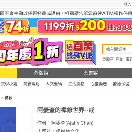
登入
吳毅平
原創
東
原創
Rewire
外版館
套書館
文學小說
商管理財
人文藝術
生活風格
心靈勵志
醫療保健
>
佛教
阿姜查的禪修世界--戒
作者：
阿姜查(Ajahn Chah)
出版社：
橡樹林文化