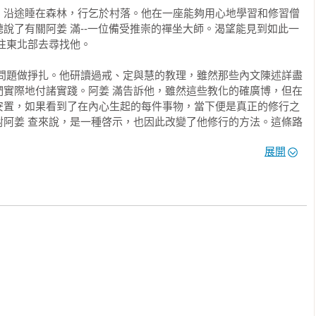
，沿途睡在森林，行乞於村落。他在一座能夠用心地學習和修習僧
說了有關阿姜 滿--一位備受推崇的禪坐大師。渴望能見到如此一
東北部去尋找他。 

的問題做掙扎。他研讀過戒、定與慧的教理，雖然那些內文陳述詳盡
們實際地付諸實踐。阿姜 滿告訴他，雖然這些教化的確廣博，但在
安置，如果看到了在內心生起的每件事物，當下便是真正的修行之
對阿姜 查來說，是一種啓示，也因此改變了他修行的方法。這條路
展開
簡樸的森林傳統方式中修行；爲了開展禪坐，行遍鄉間，尋找安靜而
成群出沒的叢林，甚至停屍場；利用對死亡的省思來克服恐懼，並
受邀返回故鄉的村子，就在一處熱病橫行、鬼魅出沒，稱作「巴
疾的困境、簡陋的住處以及稀少的食物，追隨他的弟子，人數越來
是設立在那兒的，而最後地，分院也在別處被建立了起來。 

且冷峻的。阿姜 查經常將他們的弟子們推到最極限，去測驗他們耐
決心。他有時發起費時且表面上看起來毫無意義的工作計劃，由此