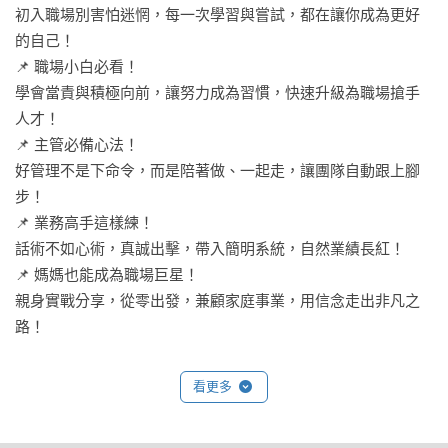
初入職場別害怕迷惘，每一次學習與嘗試，都在讓你成為更好
的自己！

📌 職場小白必看！

學會當責與積極向前，讓努力成為習慣，快速升級為職場搶手
人才！

📌 主管必備心法！

好管理不是下命令，而是陪著做、一起走，讓團隊自動跟上腳
步！

📌 業務高手這樣練！

話術不如心術，真誠出擊，帶入簡明系統，自然業績長紅！

📌 媽媽也能成為職場巨星！

親身實戰分享，從零出發，兼顧家庭事業，用信念走出非凡之
路！

    沒有背景、沒有資源，憑著一股「天道酬勤」的信念，從每
看更多
天握著油槍的工讀生，一路成為壽險公司的首席顧問。咩經理
盧美吟用信念來改變命運，不只成就自己，更用耐心與溫暖陪