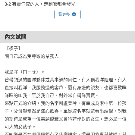
3-2 有責任感的人，走到哪都會發光 

3-3 把小事做好，就是不小的事 

看更多
3-4 想辦法要「會」的態度 

3-5 當責不是我錯，而是我要解決 

內文試閱
第三篇 銷售篇

【楔子】

篇首前言｜從業務小白到 MDRT 終身會員 

讓自己成為受尊敬的業務人

第一章 初入行甘苦談

我是咩（ㄇㄧㄝ）。

1-1 考證照的不只是知識，還有信心 

曾帶領過的團隊夥伴或共事過的同仁，有人稱我咩經理，有人
1-2 新人就要從 3W 開始 

直接叫我咩。我服務過的客戶，還有身邊的親友，也都喜歡咩
咩咩的叫我。至於我自己，對外常自稱咩寶寶。

第二章 從保險看見愛

來點正式的介紹，我的名字叫盧美吟，有幸成為家中第一位孩
2-1 保險是愛的延續 

子，父母親當然是滿心歡喜，單從取名字就能看出端倪，對我
2-2 真正的理賠，是一場溫柔的接力故事 

的期待是成為一位美麗優雅又會吟詩作對的女生，想必是一位
可人的女孩子。

第三章 名單不是問題，是沒有敲門磚

不知道是否在哪個環節有了什麼誤會，還是因為專科就讀工科