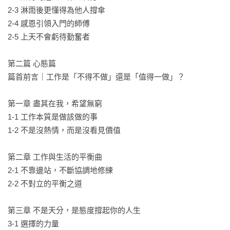
公勝保險經紀人桃園星火事業部／負責人 劉宥彤

2-3 淋雨後更懂得為他人撐傘

真誠推薦
2-4 感恩引領入門的師傅 

2-5 上天不會虧待勤奮者 

第二篇 心態篇

篇首前言｜工作是「不得不做」還是「值得一做」？ 

第一章 盡其在我，希望無窮

1-1 工作本質是做該做的事 

1-2 不是沒熱情，而是沒看見價值 

第二章 工作與生活的平衡曲

2-1 不靠邊站，不斷協調地修練 

2-2 不對立的平衡之道 

第三章 不是天分，是態度撐起你的人生

3-1 選擇的力量 
