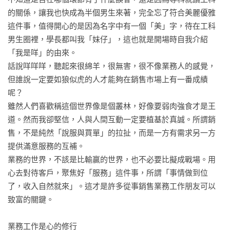
3-1 信任是成功關鍵 

的關係，讓我也快成為半個男生來著，完全忘了符合美麗優雅
3-2 真正買單的原因

這件事，值得開心的是因為名字中有一個「美」字，待在工科
男生圈裡，學長都叫我「妹仔」，這也就是開場時自我介紹
第四章 從煉獄出走的人生翻轉之路

「我是咩」的由來。    

4-1 初次合格MDRT 

話說咩咩咩，聽起來很綿羊，很無害，很不像業務人的感覺， 
4-2 把壓力變動力，把責任變翅膀 

但誰說一定要如狼似虎的人才能夠在銷售市場上有一番成績
4-3 首席壽險顧問的誕生 

呢？

雖然人們喜歡稱這個世界像是個叢林，好像要弱肉強食才是王
第四篇 管理篇

道。然而我卻堅信，人與人間互動一定要植基於真誠。所謂銷
篇首前言｜管理職不是升職，而是修練 

售，不是純然「說服與買單」的拉扯，而是一方有需求另一方
提供滿意服務的互補。

第一章 從孤軍衝刺到團隊作戰

業務的世界，不該是比輸贏的世界，也不必要比擬成戰場。用
1-1 做得好，不代表帶得好 

心去對待客戶，聚焦好「服務」這件事，所謂「事情做到位
1-2 從媽媽式管理，到真正的團隊領導 

了，收入自然就來」。這才是許多從事銷售業務工作朋友可以
1-3 不是帶頭衝，而是牽手走 

致富的關鍵。

第二章 鏡子世界，從夥伴到家人

業務工作是心的修行
