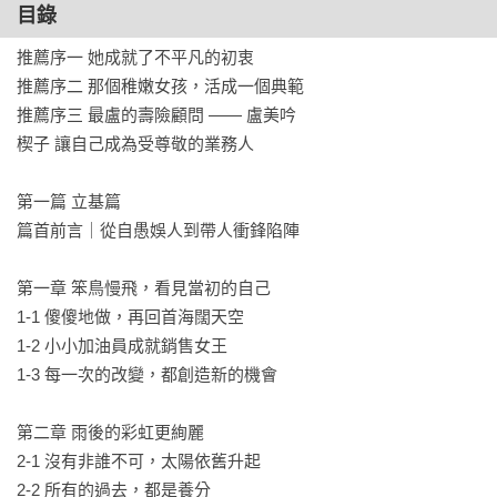
伴，帶領一群夥伴踏上MDRT（百萬圓桌）之路。

目錄
推薦序一 她成就了不平凡的初衷 

    從新人到主管，從挫折到突破，完整呈現業務人生的全貌。
推薦序二 那個稚嫩女孩，活成一個典範

你將學到如何面對拒絕、轉化壓力、培養自律，以及帶領團隊
推薦序三 最盧的壽險顧問 —— 盧美吟

成長的智慧。無論你是業務新人、職場奮鬥者，還是面臨人生
楔子 讓自己成為受尊敬的業務人 

轉折的人，都能在本書找到勇氣與方法。因為——所有的過
去，都是養分；所有的堅持，終將開花結果。

第一篇 立基篇

篇首前言｜從自﻿愚娛人到帶人衝鋒陷陣 

    這是關於努力、堅持與領導的故事，獻給所有「不放棄自
己」的生命故事。

第一章 笨鳥慢飛，看見當初的自己

讀完這本書，你將重新思考什麼叫「成功」，又該如何「成就
1-1 傻傻地做，再回首海闊天空 

別人」。

1-2 小小加油員成就銷售女王 

1-3 每一次的改變，都創造新的機會 

台新人壽／董事 蔡康

第一金人壽／董事 總經理 邢益華

第二章 雨後的彩虹更絢麗

台新人壽第一營業群／業務副總 朱城鋒

2-1 沒有非誰不可，太陽依舊升起 

公勝保險經紀人／總經理 陳德成

2-2 所有的過去，都是養分 
