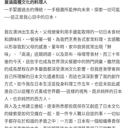
兼涵兩種文化的料理人
一手緊握過去的傳統，一手極盡所能伸向未來，探索一切可能
──這正是我心目中的日本。

我在澳洲出生長大，父母總會利用手邊能取得的一切日本食材
和調味料，一餐接著一餐，為我們烹煮各式家常料理。言語難
以形容我對父母的感激。童年時，家中廚房就常出現「鮮
味」、「高湯」這類詞語，以及昆布、味噌等食材，而三十年
後的今天，這些字也成為世界頂尖餐廳中的熱門詞彙。雖然我
的成長歷程在許多層面都深受澳洲文化影響，但我逐漸學會與
自己所理解的日本文化遺產對話，而這也深深影響了我的創作
方式。如今我在日本生活並投身料理工作五年，也從未如此感
激自己以這種方式養成世界觀──這樣的視角，既非純粹的日本
人，也非純然的西方人。

與人及土地建立連結，逐漸熟悉那些既保存又創造了日本文化
的線索是如何交織在一起，是一件令人難以自拔的事。一切似
乎都存在於和諧的矛盾之中：一方面，日本有一個組織專責保