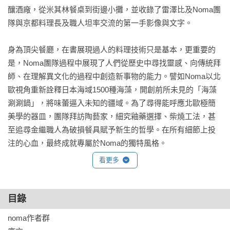
釀酒廠，從米其林餐桌到街邊小攤，並收錄了雷澤比及Noma團
隊與京都料理長及職人坦率交流的第一手影像與文字。

身為頂尖餐廳，在書展現過人的料理技術只是基本，更重要的
是，Noma團隊過程中展現了人們從歷史中尋找靈感、向傳統拜
師、在理解異文化的過程中創造新事物的能力。譬如Noma以北
歐視角重新詮釋日本海域1500種海藻，開創前所未見的「海藻
涮涮鍋」，將味蕾逼入未知的疆域。為了尋得能呼應北歐極簡
美學的器皿，團隊拜訪陶藝家，細究釉藥選擇、柴燒工法，甚
至追尋金繼職人為破損餐具賦予新生的哲學。在所有細節上投
注的心血，最終成就專屬於Noma的獨特風格。

看更多
這本書不僅是美食紀錄，也是文化觀察與創意實驗的結晶。無
論你是餐飲專業人士、美食愛好者、設計師、企畫人，或單純
喜歡京都與Noma的讀者，這都是一本值得細細研究、收藏的作
目錄
品，不但能從中一窺世界頂尖餐廳背後的運作哲學與創意火
noma作者群

花，也能感受京都這座城市的精髓，而那是一般旅遊者很難接