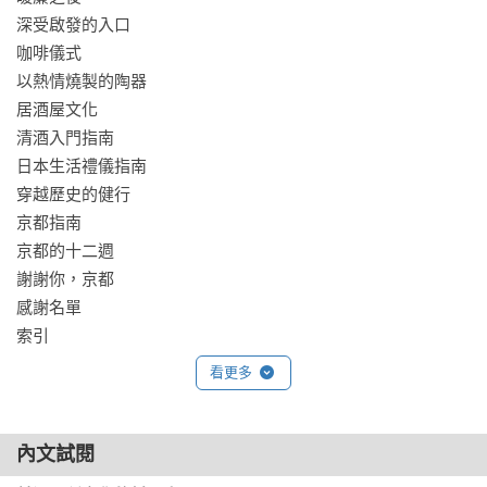
深受啟發的入口

咖啡儀式

以熱情燒製的陶器

居酒屋文化

清酒入門指南

日本生活禮儀指南

穿越歷史的健行

京都指南

京都的十二週

謝謝你，京都

感謝名單

索引

看更多
摘文	
內文試閱