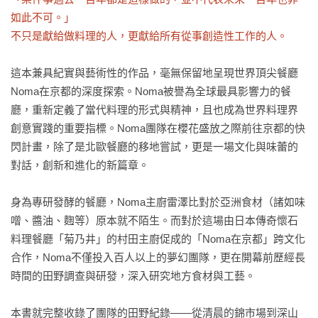
如此不可。」

不只是獻給做料理的人，更獻給所有從事創造性工作的人。
這本兼具紀實與藝術性的作品，毫無保留地呈現世界頂尖餐廳 
Noma在京都的深度探索。Noma被譽為全球最具影響力的餐
廳，重新定義了當代料理的形式與精神，且也成為世界料理界
創意實踐的重要指標。Noma團隊在櫻花盛放之際前往京都的快
閃計畫，除了是北歐餐廳的移地嘗試，更是一場文化與味蕾的
對話，創新和進化的新篇章。

身為專研發酵的餐廳，Noma主廚雷澤比對於亞洲食材（諸如味
噌、醬油、麴等）原本就不陌生。而對於這場由日本傳奇懷石
料理餐廳「菊乃井」的村田主廚促成的「Noma在京都」跨文化
合作，Noma不僅投入百人以上的夢幻團隊，更在開幕前歷經長
時間的田野調查與研發，深入研究地方食材與工藝。

本書就完整收錄了團隊的田野紀錄——從清晨的錦市場到深山