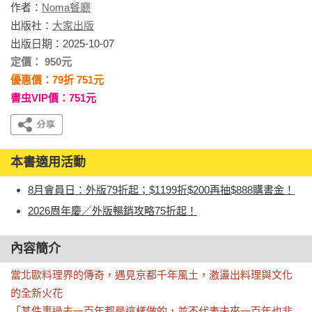
作者：
Noma餐廳
出版社：
大家出版
出版日期：2025-10-07
定價： 950元
優惠價：79折 751元
書虫VIP價：751元
本書適用活動
8月會員日：外版79折起；$1199折$200再抽$888購書金！
2026周年慶／外版暢銷攻略75折起！
內容簡介
當北歐料理界的傳奇，遇見京都千年風土，激盪出料理與文化
的全新火花

「某件事過去一百年都是這樣做的，並不代表未來一百年也非