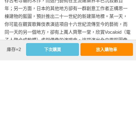
存古老寺廟的木作，而這門藝術在主流建築界早已沉寂數百
年；另一方面，日本的其他地方卻有一群創意工作者正構思一
棟建物的藍圖，預計推出二十一世紀的新建築地標。某一天，
你可能在觀賞歌舞伎表演這項自十六世紀流傳至今的藝術，而
同一天的另一個地方，卻有上萬人齊聚一堂，欣賞Vocaloid（電
子人聲合成軟體）虛擬偶像的演唱會，這場演出全由電腦圖像
與電子人聲合成。一手緊握過去的傳統，一手極盡所能伸向未
庫存=2
下次購買
放入購物車
來，探索一切可能──這正是我心目中日本的模樣。

雖然烹飪界與其他文化領域在許多層面有相似之處，但我始終
覺得，這個業界其實更為保守。傳統日本料理的教學體系經過
長年發展與傳承，秉持著高度紀律與近乎宗教的虔誠，料理的
美味已令人驚歎，但其純淨性更勝一籌。每一道足以代表日本
料理的菜式背後，往往有歷代乃至當今的料理人傾注一生打磨
每個細節。以一碗看似簡單的白飯為例，對多數人而言，或許
看更多
只需要米、水、一口鍋和熱源，但對那些投注了一生心力煮出
完美白飯的人來說，一切是從米的產地與收成時機開始的。碾
米的精製程度、清洗與浸泡的方式、水的種類，甚至烹煮用陶