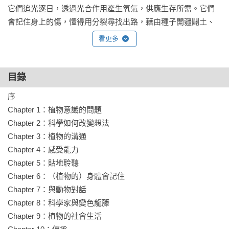
它們追光逐日，透過光合作用產生氧氣，供應生存所需。它們
會記住身上的傷，懂得用分裂尋找出路，藉由種子開疆闢土、
繁衍重生。它們甚至是人類的親屬，因為我們每一束肌肉，都
看更多
是植物利用水分與空氣產生的糖編織而成。

植物如今依然持續向上伸展，迎向太陽。億萬年來，這些古老
目錄
的靈魂就像一張不需破譯的地圖，只要你用另一種角度看待
序

它，許多「自我」就會呈現在我們眼前，並發現，或許這不是
Chapter 1：植物意識的問題

一個有植物的人類世界，而是一個有人類的植物世界……

Chapter 2：科學如何改變想法

Chapter 3：植物的溝通

各界名家一致盛讚！
Chapter 4：感受能力

【作家】盧郁佳 專文導讀

Chapter 5：貼地聆聽

【普立茲獎得主、《五感之外的世界》作者】艾德．楊

Chapter 6：（植物的）身體會記住

【《編織聖草》作者】羅賓．沃爾．基默爾

Chapter 7：與動物對話

【《在大滅絕來臨前》作者】伊麗莎白．寇伯特

Chapter 8：科學家與變色龍藤

【《傾聽地球之聲》作者】大衛．喬治．哈思克

Chapter 9：植物的社會生活

【中央研究院植物暨微生物學研究所特聘研究員】吳素幸
