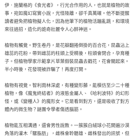
伊．施蘭格的《食光者》，行光合作用的人，也就是植物的故
事，宛如魔幻寫實小說，光怪陸離，卻千真萬確。他不斷提醒
讀者避免把植物擬人化，因為他筆下的植物活蹦亂跳，和環境
來往過招，造化的詭奇壯麗令人心醉神迷。

植物有觸覺。野生卷丹，是花瓣翻捲倒掛的百合花，昆蟲沾上
雄蕊的花粉，帶到雌蕊的柱頭上受精後，柱頭會閉合，孕育種
子。但植物學家示範拿片草葉假裝昆蟲去戳花，花會關起來。
半小時後，花發現被詐騙了！再度打開。

植物有視覺。智利雨林深處，有種變形藤，能模仿至少二十種
植物，像《魔鬼終結者》的液態金屬人、《哈利波特》的幻形
怪，或《變種人》的魔形女。它是看到對方，還是吸收了對方
體內的微生物？謎團令學者傷透腦筋。

植物能互相溝通，還會男性說教。一簇簇白絨球小花開遍沙漠
角落的灌木「騾脂肪」，雌株會聆聽雄、雌株發出的訊號，但