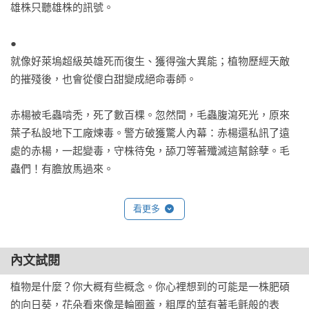
雄株只聽雄株的訊號。

●

就像好萊塢超級英雄死而復生、獲得強大異能；植物歷經天敵
的摧殘後，也會從傻白甜變成絕命毒師。

赤楊被毛蟲啃禿，死了數百棵。忽然間，毛蟲腹瀉死光，原來
葉子私設地下工廠煉毒。警方破獲驚人內幕：赤楊還私訊了遠
處的赤楊，一起變毒，守株待兔，舔刀等著殲滅這幫餘孽。毛
蟲們！有膽放馬過來。

為了活下去，植物不惜買凶解決麻煩製造者。

看更多
葉蚤幼蟲會吃歐白英，所以歐白英會分泌花蜜召喚螞蟻，讓螞
蟻把罪魁禍首葉蚤幼蟲搬進蟻窩當晚餐。

內文試閱
植物是什麼？你大概有些概念。你心裡想到的可能是一株肥碩
為了精準殲滅，自建鑑識實驗室。毛毛蟲啃玉米葉子，玉米分
的向日葵，花朵看來像是輪圈蓋，粗厚的莖有著毛氈般的表