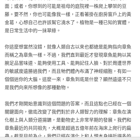
析毛毛蟲的唾液與反流物質，知道該找哪種胡蜂，然後放特殊
面；或者，你想到的可能是祖母的庭院裡一株爬上攀架的豆
化學成分的狼煙。不到一小時，特種胡蜂就趕來給毛毛蟲打
藤。要不然，你也可能像我一樣，正看著掛在廚房窗戶上的黃
針，把蜂卵注入毛毛蟲體內，孵化吃掉毛毛蟲。

金葛，心想自己也許該幫它澆水了。植物是一種已知的實體，
是日常生活中的一抹翠綠。

它們會用績效管理裁員，哪一根枝條吸水最不好，就斷掉它的
水。它們還擅長發包。豆科植物根瘤裡的細菌會為植物固氮，
你這麼想當然沒錯，就像人類自古以來也都總是能夠指向章魚
植物以糖回報；監控發現哪個小瘤的細菌翹班擺爛，就不供氧
而稱之為章魚一樣。不過，我們直到最近才發現章魚能夠以其
給它。能想像上班逛網拍，隔間馬上被老闆抽真空嗎？

腕足品嘗味道、能夠使用工具、能夠記住人臉、對於周遭世界
的敏感度遠勝過我們，而且牠們體內布滿了神經細胞，有如一
●

個個迷你的大腦。這麼一來，章魚到底是什麼？顯然遠遠不只
這些驚人能力，都是用時間適應環境的結果。我在河濱步道健
是我們向來所想像的那種動物。

走，心思總被業績、人際糾葛盤據，腦子像每半小時響一次的
番茄鐘。像《解放時間》引進各地域、文化的時間尺度，來平
我們才剛開始意識到這個問題的答案，而且這點也已經在一個
衡資本主義的時間金錢觀；本書的視角讓人發現，即使腳邊的
關鍵面向，徹底改變了我們對於非人類智力的理解：章魚在演
南美蟛蜞菊，也走著馬雅神話興亡生滅般的悠長時間。入侵物
化樹上與人類分道揚鑣，是動物史上非常早期的發展。我們和
種每一百種大約只活一種，多數水土不服夭折。存活者會蟄伏
章魚最近的共同祖先，大概是超過五億年前在海床上爬行的扁
五十到一百年，然後突然暴增，四處可見。神隱的這段時間，
蟲。截至目前為止，我們已經在演化上和人類本身接近得多的
親代植物忙於適應環境，在旱地長更長的根掘地尋水，或在淹