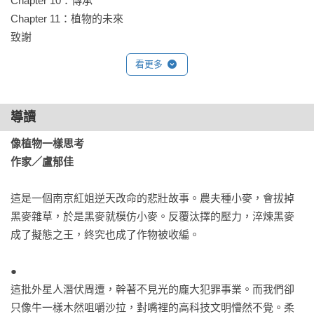
Chapter 10：傳承

【文字工作者】臥斧

Chapter 11：植物的未來

【小說家】黃崇凱

致謝
【生態圖文創作者】黃瀚嶢

【作家】彭樹君

看更多
【《相信樹的人》作者】鄒欣寧

【詩人】鍾永豐

導讀
感動推薦

●中文推薦人依姓名筆畫序排列
像植物一樣思考

作家／盧郁佳
這是一個南京紅姐逆天改命的悲壯故事。農夫種小麥，會拔掉
黑麥雜草，於是黑麥就模仿小麥。反覆汰擇的壓力，淬煉黑麥
成了擬態之王，終究也成了作物被收編。

●

這批外星人潛伏周遭，幹著不見光的龐大犯罪事業。而我們卻
只像牛一樣木然咀嚼沙拉，對嘴裡的高科技文明懵然不覺。柔