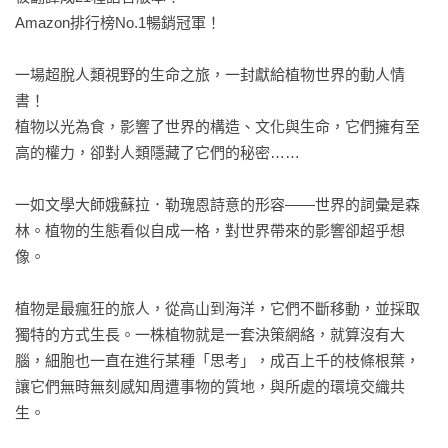
Amazon排行榜No.1暢銷冠軍！

一場超脫人類視野的生命之旅，一封獻給植物世界的動人情
書！

植物以光為食，影響了世界的構造、文化與生命，它們擁有至
高的權力，卻對人類隱藏了它們的秘密……

一如文學大師娥蘇拉．勒瑰恩詩意的形容――世界的詞彙是森
林。植物的生態看似自成一格，對世界帶來的影響卻超乎想
像。

植物是最瘋狂的旅人，從高山到海洋，它們不斷移動，並採取
獨特的方式生長。一株植物就是一套決策網絡，就算沒有大
腦，細胞也一直在進行某種「思考」，成百上千的枝條根葉，
讓它們無時無刻感知周遭事物的質地，與所處的環境交織共
生。
