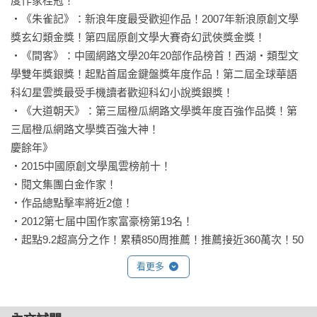
度作家桂冠！

‧《朱雀記》：新浪年度最受歡迎作品！2007年新浪原創文學
獎玄幻類金獎！第四屆原創文學大賽奇幻武俠獎金獎！

‧《間客》：中國網路文學20年20部作品榜首！西湖‧類型文
學雙年獎銀獎！起點首屆金鍵盤獎年度作品！第二屆全球華語
科幻星雲獎最受手機讀者歡迎科幻小說獎銀獎！

‧《大道朝天》：第三屆橙瓜網路文學獎年度百強作品獎！第
三屆橙瓜網路文學獎百強大神！

慶餘年》

‧2015中國原創文學風雲榜前十！

‧閱文集團白金作家！

‧作品總點擊率將近2億！

‧2012第七届中国作家富豪榜第19名！

‧起點9.2超高分之作！累積850周推薦！推薦接近360萬次！50
萬人收藏專欄！

看更多
── 超狂神劇角色與演員人名對照 ──

范閒：張若昀
