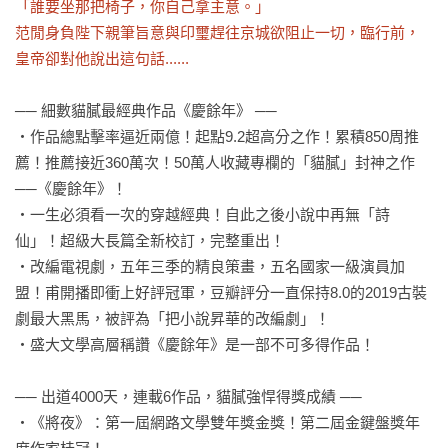
「誰要坐那把椅子，你自己拿主意。」

范閒身負陛下親筆旨意與印璽趕往京城欲阻止一切，臨行前，
皇帝卻對他說出這句話......
── 細數貓膩最經典作品《慶餘年》 ──

‧作品總點擊率逼近兩億！起點9.2超高分之作！累積850周推
薦！推薦接近360萬次！50萬人收藏專欄的「貓膩」封神之作
──《慶餘年》！

‧一生必須看一次的穿越經典！自此之後小說中再無「詩
仙」！超級大長篇全新校訂，完整重出！

‧改編電視劇，五年三季的精良策畫，五名國家一級演員加
盟！甫開播即衝上好評冠軍，豆瓣評分一直保持8.0的2019古裝
劇最大黑馬，被評為「把小說昇華的改編劇」！

‧盛大文學高層稱讚《慶餘年》是一部不可多得作品！

── 出道4000天，連載6作品，貓膩強悍得獎成績 ──

‧《將夜》：第一屆網路文學雙年獎金獎！第二屆金鍵盤獎年