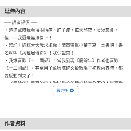
下如果真的死在大東山之上，這天下會變成什麼模樣？不論是
太子還是老二繼位，這慶國只怕都再也沒有自己的容身之地，
留餘慶，留餘慶，忽遇恩人；幸娘親，幸娘親，積得陰功。

延伸內容
難道真要抱著那個聚寶盆，走上第二條道路？

勸人生，濟困扶窮。

── 讀者評價 ──

休似俺那愛銀錢、忘骨肉的狠舅奸兄！

‧追連載時我看得眼睛痛、脖子痠，每天熬夜，廢寢忘食，
不過局面並沒有到最危險的那一刻，山頂上還有洪四庠和五竹
正是乘除加減，上有蒼穹。

但……我還是無法停下！

叔，外加百餘虎衛，不論碰上怎樣的強敵，都能支持許久。

‧拜託！貓膩大大我求求你！請單獨幫小葉子寫一本書吧！書
‧這是《紅樓夢》對王熙鳳與賈璉之女巧姐的判詞。當年王熙
名就叫《葉輕眉傳奇》！我保證買！

強登大東山，只有一條路，山腳下的五千長弓手的任務很明顯
鳳曾接濟過劉姥姥，在賈府破敗之後，巧姐因為母親積下的這
‧我爆喜歡《十二國記》！當我發現《慶餘年》作者也喜歡
是斷絕大東山與天下的聯繫，至少要斷絕三天以上，為京都的
份德，嫁給了劉姥姥的外孫，度過了平安的一生，顯示蒼天在
《十二國記》，甚至用了監察院碑文致敬陽子初敕內容時，都
事變空出時間來，而真正要弒君，這些叛軍卻起不了任何作
上，善惡終有報。

要感動到哭了！

用。

‧主角范閒轉世重生之後，也如同判詞那樣依靠著娘親葉輕眉
‧《慶餘年》是真的爽！啪啪啪的各種打臉完全不停！最喜歡
留下的人脈與機緣，葉輕眉重義疏財，范閒同樣濟困扶窮，正
這樣開夠金手指卻對皇權不屑一顧的作品了！

看更多
因為陛下不會傻乎乎地下山。

因他繼承了母親之志，彰顯正義、幫助世人，所以他才能受到
‧很少有主角會強調自己很無恥哈哈哈哈，范閒也確實是各種
上天眷顧。
利用自己穿越的金手指，但我喜歡他活得這樣快活！

然後……葉流雲會登山。

‧有人評價「這是部看了之後就會陷入的小說」──誠不欺我！

‧我一個漢子，看小說從來沒有哭過的人，卻因為XX死掉的時
這確實是一場賭博，如果天下三國大勢依然像以往那樣──慶國
作者資料
候哭了！

的皇帝設局狙殺葉流雲，一定是北齊、東夷都很願意樂觀其成