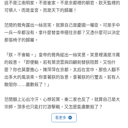
這不是江南明家，不是崔家，不是京都裡的朝官、欽天監裡的
驚失色，震怒地計算要殺多少人才能徹底埋藏這個祕密？

可憐人，而是皇宮，而是天下的歸屬！

一夜之間長公主所有勢力被血洗，太子近乎倒臺。慶帝宣布到
大東山祭天，要用天命不佑當成廢儲的藉口。

范閒的脣角露出一絲苦笑，就算自己是慶國一權臣，可是手中
想要開疆拓土、萬古留名，為此他不惜挑撥諸子，卻沒發現被
一兵一卒都沒有，拿什麼替皇帝穩住京都？又憑什麼可以決定
逼走上奪嫡之路，讓這群皇子失去了人性。

那張椅子的歸屬。

皇帝出宮，是造反的好時機，長公主派的葉流雲與燕小乙都反
了；但這同時也是個局，一個帝王拔除單劍可護一國的大宗師
「朕，不會輸。」皇帝的脣角綻出一絲笑意，笑意裡滿是冷厲
的陷阱！

的殺意。「即便輸，若有葉流雲與四顧劍替朕陪葬，又怕什
現在太子將廢未廢，如果太后跟長公主趁群龍無首一力支持，
麼？你也莫要擔心，陳萍萍在京都，太后在宮中，那些人翻不
太子必能順利登基──只要及時把慶帝弄死。

出多大的風浪來。你拿著朕的旨意，拿著朕的行璽去，若有人
范閒身負陛下親筆旨意與印璽趕往京城阻止一切，臨行前皇帝
敢阻你……盡數殺了！」

卻對他說出了令他無比震驚的一句話：「誰要坐那把椅子，你
自己拿主意。」

范閒額上沁出冷汗，心想若葉、秦二家也反了，就算自己是大
他是權臣沒錯，但還不到可以決定龍椅歸屬的程度！而面前若
宗師，頂多也只能打打游擊戰，又怎麼能盡數殺了？

沒擋箭牌，下個被清算的……就是自己！

看更多
他已經看出了皇帝內心的那絲不確定，心緒不禁有些黯淡。陛
──書名脫胎自《紅樓夢》金陵十二釵曲十──
