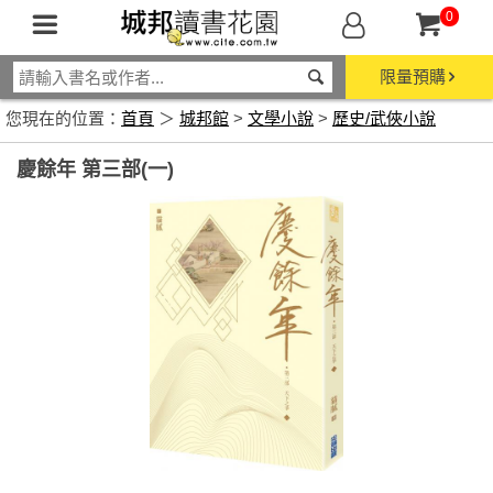
0
限量預購
您現在的位置：
首頁
＞
城邦館
>
文學小說
>
歷史/武俠小說
慶餘年 第三部(一)