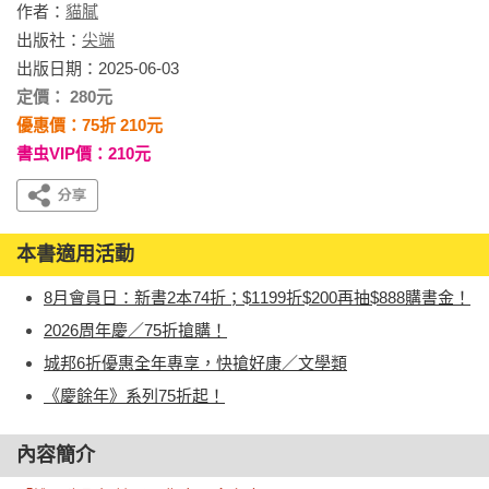
作者：
貓膩
出版社：
尖端
出版日期：2025-06-03
定價： 280元
優惠價：75折 210元
書虫VIP價：210元
本書適用活動
8月會員日：新書2本74折；$1199折$200再抽$888購書金！
2026周年慶／75折搶購！
城邦6折優惠全年專享，快搶好康／文學類
《慶餘年》系列75折起！
內容簡介