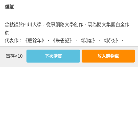
‧全書我最喜歡的角色就是陳萍萍，他的品格與忠誠都讓我嚮
貓膩
的事情，苦荷和四顧劍都不會拋卻身分，前來插手。

往成為陳萍萍這樣的人，可以說，我正在努力成為陳萍萍！

‧《慶餘年》的開頭是范慎病死重生成嬰兒范閒，書名之意可
可是……范閒額上的冷汗已經乾了，身上只覺一片寒冷。在梧
曾就讀於四川大學，從事網路文學創作，現為閱文集團白金作
以概括成「慶祝重活多餘出來的年歲」。我們都知道該好好活
州時，岳父便提醒過他，為了一個足夠誘惑乃至有些絢麗的目
家。

著，可是，誰敢說自己是好好活著的？范閒做到了！

標，大宗師們也許會很自然地走到一起。

代表作：《慶餘年》、《朱雀記》、《間客》、《將夜》、
‧小說最重要的功能就是說一個動人的故事，光論這點，就完
《擇天記》、《大道朝天》等。
全可以說這是一部好小說。

范閒嘴裡愈發苦澀，如果事態真的這麼發展下去，這大東山上
庫存>10
下次購買
放入購物車
‧作者前面居然鋪了這麼多條伏筆，我光是整理就整理不過來
哪裡還能有活人？可是難道陛下最開始的時候沒有預計到這種
了，但他居然都記得！

局面？他小心翼翼地瞥了一眼皇帝的面龐，發現皇帝的臉色有
‧這是我覺得把太監寫得最好的一部小說！監察院長陳萍萍，
些陰沉，夜色中的瞳子閃著火苗……

基本資料
身為閹宦，心如鐵漢！他是真男人，真正的黑暗王者！
作者：
貓膩
他不敢再繼續思考這些問題，在腦中極快地分析了一下眼前的
出版社：
尖端
局勢。大東山之局勝負未知，但如果陷入僵局，京都那邊則有
城邦書號：SPB7F000415

問題，自己必須將陛下還活著的消息帶到京都，帶到太后的身
ISBN：9789571090436

邊。

出版日期：2025-06-03

書系：
愛小說
就算陛下死了，自己回到京都，也必須讓太后相信陛下還活