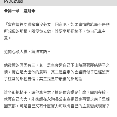
內文試閱
范建：高曙光

◆第一章　遮月◆
慶帝：陳道明

陳萍萍：吳剛

「留在這裡陪朕賭命沒必要，回京吧，如果事情的結局不是朕
五竹：佟夢實

所想像的那樣，隨便你去做，誰要坐那把椅子，你自己拿主
林婉兒：李沁

意。」

范若若：宋軼

范思轍：郭麒麟

范閒心頭大震，無法言語。

司理理：李純

海棠朵朵：辛芷蕾

他震驚的原因有三，其一是皇帝遣自己下山時蘊著那絲憐子之
戰豆豆：劉美彤

情，實在是大出他的意料；其二是皇帝的言語間似乎已經沒有
長公主：李小冉

了往常的那種自信；其三是皇帝最後的那句話……

費介：劉樺

言冰雲：肖戰

誰坐那把椅子，讓他拿主意？這是遺言還是什麼？問題在於，
王啟年：田雨

就算自己命大，能夠趕在永陶長公主宣揚既定事實之前千里趕
回京都，可是自己又有什麼實力可以將自己的主意變成現實？

‧本集進度

范閒埋了許久的線頭總算露出──長公主跟太子有私情！慶帝大