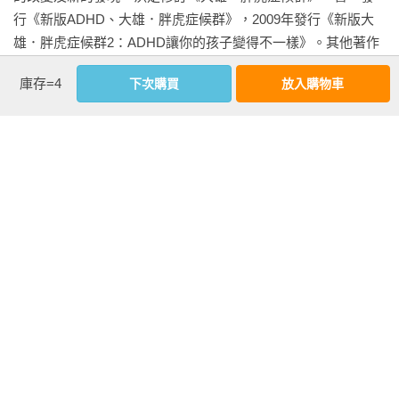
青春期　教導孩子關於人際關係的種種

行《新版ADHD、大雄．胖虎症候群》，2009年發行《新版大
青春期　提醒孩子在戀愛時必須注意的地方

雄．胖虎症候群2：ADHD讓你的孩子變得不一樣》。其他著作
專　欄　回答青春期孩子對於性方面的煩惱

有《大雄．胖虎症候群3：讓ADHD孩童發揮所長的雙親及老師
庫存=4
下次購買
放入購物車
的相處方式》、《大雄．胖虎症候群4：ADHD與亞斯伯格
第３章　【ADHD】教養的實踐對策關鍵就在這裡！

症》、《大雄．胖虎症候群5：ADHD家人、成人ADHD的母親
ADHD的孩子是怎麼樣的孩子呢？

療癒法》、《翻轉小孩專注力與學習力！亞斯伯格症及ADHD小
ADHD的診斷準則與藥物治療法

孩如何教養，聽日本名醫怎麼說(平凡文化出版)》。

教養ADHD孩子時必須注意的事項

幼兒期　停止採取不恰當的應對

審定者簡介

幼兒期　擬定好孩子浮躁、沉不住氣的對策

黃雅芬

學齡期　花點心思讓孩子避免遺落物品

台灣兒童青少年精神科專科醫師，黃雅芬兒童心智診所負責
學齡期　教導孩子等待的重要性

人，遠東聯合診所身心科門診兼任主治醫師。醫療專長為注意
學齡期　安排好每天的行程表

力不足/過動症、自閉症類群、情緒行為困難等兒少常見心智困
學齡期　選出必須特別管教的事項

擾的診斷評估與治療、親職諮商、成人心理治療。近年來積極
學齡期　整理出孩子的問題行為、並擬定對策

關注自閉症者的表達困難與溝通促進方法（協助式文字溝
學齡期　引導出孩子想要努力的意願

通），期待改善此一族群的長期困境。

學齡期　花點心思讓孩子能持續集中精神
