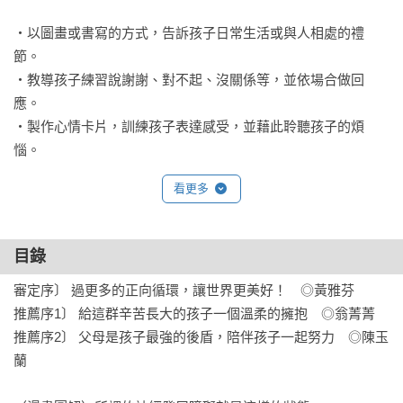
‧以圖畫或書寫的方式，告訴孩子日常生活或與人相處的禮
節。

‧教導孩子練習說謝謝、對不起、沒關係等，並依場合做回
應。

‧製作心情卡片，訓練孩子表達感受，並藉此聆聽孩子的煩
惱。

看更多
﹡自閉症孩子的教養良方

孩子總堅持一定的順序、無法接受意外或改變、討厭被觸摸該
怎麼辦？

目錄
審定序〕 過更多的正向循環，讓世界更美好！　◎黃雅芬　

‧對孩子下指示要簡單明確、一次只講一件事，不要同時傳
推薦序1〕 給這群辛苦長大的孩子一個溫柔的擁抱　◎翁菁菁

達。

推薦序2〕 父母是孩子最強的後盾，陪伴孩子一起努力　◎陳玉
‧將步驟依序劃分，以插圖提示內容，張貼於顯眼處教導孩
蘭

子。

‧孩子對肌膚感覺敏銳討厭被觸碰，留意相處時不要隨意觸