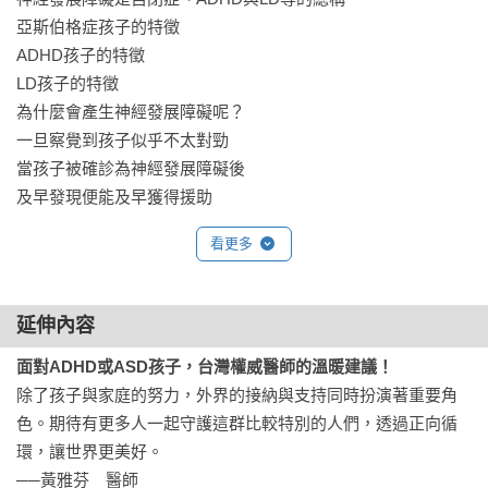
亞斯伯格症孩子的特徵

ADHD孩子的特徵

LD孩子的特徵

為什麼會產生神經發展障礙呢？

一旦察覺到孩子似乎不太對勁

當孩子被確診為神經發展障礙後

及早發現便能及早獲得援助

該如何選擇幼兒園、幼稚園、小學與國中？

看更多
青春期的應對方式

能夠進入高中．大學求學並就職嗎？

盡早採取對策才能預防二次傷害

延伸內容
讓母親的心靈獲得喘息也很重要

面對ADHD或ASD孩子，台灣權威醫師的溫暖建議！
專　欄　全新的範疇「自閉症類群障礙症（ASD）」指的是？

除了孩子與家庭的努力，外界的接納與支持同時扮演著重要角
色。期待有更多人一起守護這群比較特別的人們，透過正向循
第２章　【亞斯伯格症】教養的實踐對策關鍵就在這裡！

環，讓世界更美好。

亞斯伯格症的孩子是怎麼樣的孩子呢？

──黃雅芬　醫師

亞斯伯格症的診斷準則與藥物治療法
