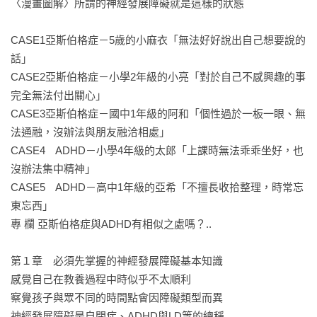
〈漫畫圖解〉所謂的神經發展障礙就是這樣的狀態

碰。

CASE1亞斯伯格症－5歲的小麻衣「無法好好說出自己想要說的
台灣權威醫師強力推薦！

話」

CASE2亞斯伯格症－小學2年級的小亮「對於自己不感興趣的事
本書特色

完全無法付出關心」

1、【全書圖解】

CASE3亞斯伯格症－國中1年級的阿和「個性過於一板一眼、無
　　以插畫圖解說明專業知識，讓父母更能理解孩子行為背後
法通融，沒辦法與朋友融洽相處」

的原因與意義，輕鬆了解相關知識與教養方式，提升親子相處
CASE4　ADHD－小學4年級的太郎「上課時無法乖乖坐好，也
品質。

沒辦法集中精神」

2、【多元對應方法】

CASE5　ADHD－高中1年級的亞希「不擅長收拾整理，時常忘
　　針對孩子不同的狀況，並依年齡階段分成幼兒期、學齡
東忘西」

期、青春期，提出不同對應及解決辦法，讓父母更懂得如何教
專 欄 亞斯伯格症與ADHD有相似之處嗎？..

養孩子。

3、【成人問題也可以解決】

第１章　必須先掌握的神經發展障礙基本知識

　　父母、成人也可能會有ADHD、亞斯伯格等症狀，本書提出
感覺自己在教養過程中時似乎不太順利

建議、方法，職場更順利，親子及夫妻關係更融洽。
察覺孩子與眾不同的時間點會因障礙類型而異

神經發展障礙是自閉症、ADHD與LD等的總稱
