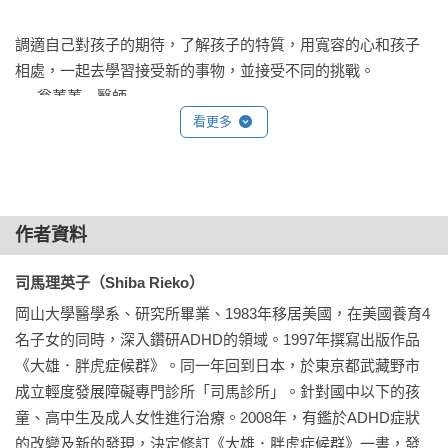
教養亞斯伯格症孩子時必須注意的事項

調適自己對孩子的期待，了解孩子的特質，用寬容的心和孩子
幼兒期　亞斯伯格症孩子與人相處的模式有許多種

相處，一起去學習接受新的事物，並接受不同的挑戰。

幼兒期　教導孩子該如何與人溝通

──翁菁菁　醫師

幼兒期　面對孩子獨特堅持的對應方法

看更多
幼兒期　當孩子感到恐慌時的對應方法

家長永遠是孩子最好的後盾，一但我們失去對孩子的信心，孩
幼兒期　製作計畫大綱

子也會放棄了自己，和孩子一起努力，用勇氣嘗試和解決問
幼兒期　教導孩子說：「謝謝」、「對不起」、「沒關係」

題。

學齡期　教導孩子該如何與別人相處

──陳玉蘭　職能治療師

學齡期　教導孩子與人溝通的方法

作者資料
學齡期　當孩子感到恐慌時的對應方法

台灣權威醫師強力推薦！
學齡期　教導孩子該如何表現出自己的情緒

司馬理英子（Shiba Rieko） 
學齡期　親子之間保持和諧的溝通情境

岡山大學醫學系、研究所畢業、1983年移居美國，在美國養育4
學齡期　具體地告訴孩子該做的事情

名子女的同時，深入鑽研ADHD的領域。1997年撰寫出版作品
學齡期　以書寫的方式教導孩子

《大雄．胖虎症候群》。同一年回到日本，於東京都武藏野市
學齡期　建立作業流程

成立輕度發展障礙專門診所「司馬診所」。針對國中以下的孩
學齡期　教導孩子與別人相處時的潛規則

童、高中生及成人女性進行治療。2008年，有鑑於ADHD症狀
青春期　教導孩子該如何與朋友進行溝通

的改變及新的發現，決定修訂《大雄．胖虎症候群》一書，發