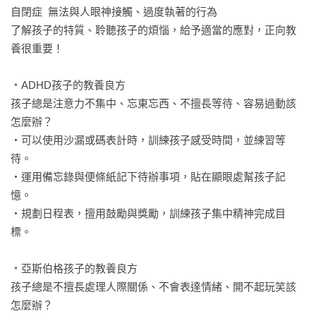
自閉症  無法與人眼神接觸、過度執著的行為

了解孩子的特質、聆聽孩子的煩惱，給予適當的應對，正向教
養很重要！

﹡ADHD孩子的教養良方

孩子總是注意力不集中、忘東忘西、不擅長等待、容易過動該
怎麼辦？

‧可以使用沙漏或碼表計時，訓練孩子感受時間，並練習等
待。

‧運用備忘錄與便條紙記下待辦事項，貼在顯眼處幫孩子記
憶。

‧規劃日程表，擅用鼓勵與獎勵，訓練孩子集中精神完成目
標。

﹡亞斯伯格孩子的教養良方

孩子總是不擅長處理人際關係、不會表達情緒、開不起玩笑該
怎麼辦？
