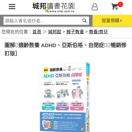
0
限量預購
您現在的位置：
首頁
＞
城邦館
>
親子教養
>
教養/育兒
圖解適齡教養 ADHD、亞斯伯格、自閉症［暢銷修
訂版］