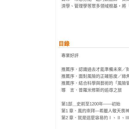
濟學、管理學等眾多領域根基，將「
從頭理解人類探索、衡量風險的歷
勝算。凱因斯說：「如果冒險對人
為中心的理念，也提供人類前所未
者、追尋高風險的投機客、不知風險
目錄
◎本書特色

專業好評

1. 風險概念經典，投資人、金融保
「風險」是企業經營、股市投資、
推薦序．認識過去才能準備未來／財
長、生活水準提高、科技發展的動力
推薦序．面對風險的正確態度／綠角
推薦序．結合科學與藝術的「風險管
2. 述說人類探索風險的傳奇，指引
導　言．普羅米修斯的追尋之旅 

從文藝復興時代的卡達諾開始，到
維茨、選擇權定價公式的布萊克、
第1部＿史前至1200年——初始

統計技術，看歷來天才們如何把風險
第1 章．風的崇拜—希臘人敬天畏神
第2 章．就是這麼容易的Ⅰ、Ⅱ、Ⅲ
3. 精彩萬分，身歷其境的閱讀饗宴
