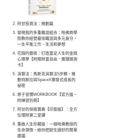
阿甘投資法：規劃篇
發現我的多重職涯組合：哈佛商學
院教你經營最佳職涯與多元身分，
一生平衡工作、生活和夢想
花錢的藝術：打造富足人生的金錢
心理學【附贈財富自由．實踐隨測
卡】
演算法：馬斯克演算法5步驟，推
動特斯拉與SpaceX爆發式成長的
祕密
原子習慣WORKBOOK【官方版‧
附練習別冊】
阿甘的保險寶典【印簽版】：全方
位理財第二堂課
重啟人生珍藏版：一個哈佛教授的
生命領悟，給你把餘生過好的簡單
建議