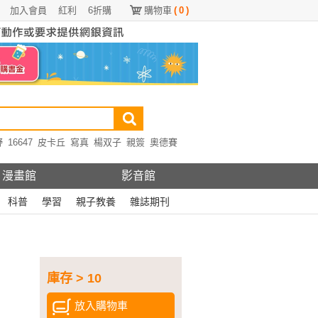
加入會員
紅利
6折購
購物車
(
0
)
野
16647
皮卡丘
寫真
楊双子
親簽
奧德賽
漫畫館
影音館
科普
學習
親子教養
雜誌期刊
庫存 > 10
放入購物車