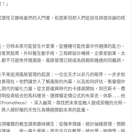
！」

可讀性又趣味盎然的入門書，伯恩斯坦把人們從迷信與宿命論的桎
能，分辨未來可能發生什麼事，從種種可能性當中作選擇的能力，
資者買股票，外科醫生動手術，工程師設計橋樑，企業家創業，太
都不可避免伴隨風險，風險管理已經成為挑戰和機遇的同義詞。

生平來追溯風險管理的起源：一位位天才以非凡的眼界，一步步如
改善現在。他們讓世人了解風險的內幕，以及如何評估、衡量個中
入現代的催化力量。從文藝復興時代的卡達諾開始，到巴斯卡、費
發明投資組合的馬科維茨、選擇權定價公式的布萊克、休斯……他
rometheus），深入幽冥，尋找把未來從敵人變成契機的光明。
將人類好賭的天性化為積極開創未來的能量。

這項複雜的概念讀來趣味橫生：從機率理論、統計抽樣原理、預期
局理論……逐一量化風險，奠定今日在數學、統計學、物理學、經