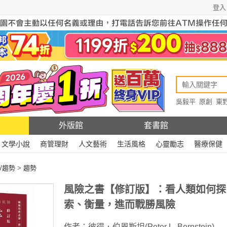
登入
吳毅平
原創
東
原創
Rewire
外版館
套書館
文學小說
商管理財
人文藝術
生活風格
心靈勵志
醫療保健
/趨勢
>
趨勢
風險之書【修訂版】：看人類如何探
索、衡量，進而戰勝風險
作者：
彼得．伯恩斯坦(Peter L. Bernstein)