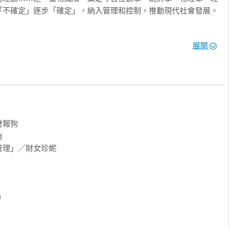
不確定」逐步「確定」，納入管理和控制，推動現代社會發展。

史，這樣的觀照會讓我們了解當下的立足點，在一場場冒險中掌握
展開
類沒有誘惑力……所謂投資就無非是冷冰冰的謀略。」以「風險」
有的機會，追求更豐碩的回報－－讓不敢冒任何風險的極端保守
的賭徒，皆能成為更理性成功的投資人。

險界、數學領域、資料科學領域必讀

金融保險等一切行為得以建立的要素，也是化人類賭性為經濟成
報狗

。想要支配不確定的未來，本書必讀。



理」／財女珍妮

你馴服風險之路

巴斯卡、費瑪、伯努利、高斯……，直到近代發明投資組合的馬科
休斯，歷代數學家運用機率、抽樣原理、趨均數迴歸、賽局理論等
從「受到損失的可能」變成「獲利的良機」。




