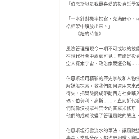
「伯恩斯坦是我最喜愛的投資哲學家
「一本針對機率撰寫，充滿野心、
梏框架中解放出來。」

——《紐約時報》

風險管理是現今一項不可或缺的技
在現代社會中處處可見：無論是投
空人探索宇宙，政治家競選公職……
伯恩斯坦用精彩的歷史掌故和人物
解謎般探索，教我們如何運用未來
得失，把冒險變成帶動西方社會踏
瑪、伯努利、高斯……，直到近代
們就像漠視眾神禁令的普羅米修斯（P
他們的成就改變了管理風險的態度，
伯恩斯坦行雲流水的筆法，讓風險
壽命、常態分配、趨均數迴歸、賽