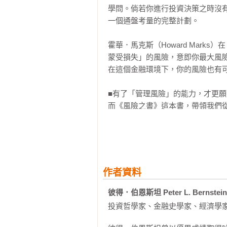
學問。倘若你進行投資決策之時沒
電腦工程師――甚或會計師、投資
一個通盤考量的完整計劃。

接的影響。然而到了今天，我們所
想，所以必須看牢每一處故障與錯
霍華．馬克斯（Howard Mar
法設計跨越寬闊河面的大橋，住家
蒙受損失」的風險，意即你最大風
兒麻痺摧殘，天上也不會有飛機，
在這個金融環境下，你的風險也有可
濟支柱突遇凶厄，家中幼童就只好
人買得起房子。如果農人不能按照
■有了「管理風險」的能力，才更願
多。

而《風險之書》這本書，帶領我們
這個概念從0到1，從1再到無限大
要不是有流動資金市場幫助儲蓄戶
答案，它不是非黑即白，也無法藉
此），我們這時代最富創意的大企業―
這個世界的不確定性而產生的可能損
麥當勞――就可能根本不會出現。
是推動經濟體系不斷發展的要素。

在尚未有風險這個概念存在（或人
作者資料
本書的英文書名「Against th
■帕契歐里難題

恰好降臨在我們身上。不過，如果
彼得．伯恩斯坦 Peter L. Bernstein
現代風險觀念的基礎，建立在七、
我們可能高估自己的能力了。

究卻晚至文藝復興時期才開始：那
投資哲學家、金融史學家、經濟學家
開地理大發現、大規模開採自然資