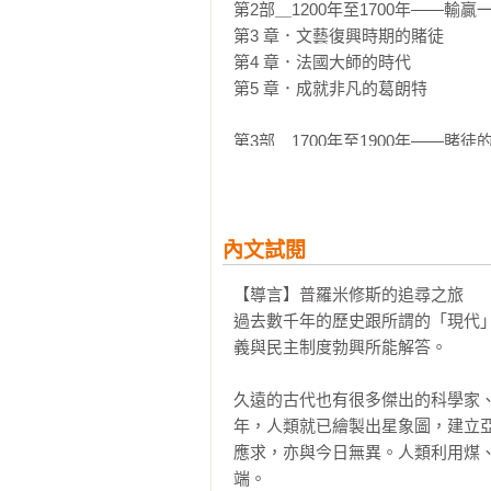
小說般的筆法、史詩般的追尋，讀者
第2部＿1200年至1700年——輸贏一
第3 章．文藝復興時期的賭徒

◎各界名家推薦

第4 章．法國大師的時代 

高伯瑞（前美國經濟學會主席、經濟
第5 章．成就非凡的葛朗特

霍華．馬克斯（橡樹資本創辦人、《
王伯達（財經自媒體《王伯達觀點》
第3部＿1700年至1900年——賭徒
財報狗（台灣最大的基本面資訊平台
第6 章．思考人的本質 

綠角（「綠角財經筆記」部落格格主
第7 章．追尋確定性

馮勃翰（台灣大學經濟系副教授）

第8 章．至高無上的非理性——股市
賴以威（台師大電機系副教授、數感
第9 章．大腦扭傷的人

內文試閱
財女珍妮（《美股投資學》作者）
第10 章．股市是否反應過度？ 

【導言】普羅米修斯的追尋之旅

第11 章．創造幸福人生

過去數千年的歷史跟所謂的「現代
義與民主制度勃興所能解答。

第4部＿1900年至1960年——衝破蒙
第12 章．度量人類的無知 

久遠的古代也有很多傑出的科學家
第13 章．你的決策可以改變世界

年，人類就已繪製出星象圖，建立
第14 章．遊戲人間的馮．紐曼 

應求，亦與今日無異。人類利用煤
第15 章．有價證券投資風險

端。
