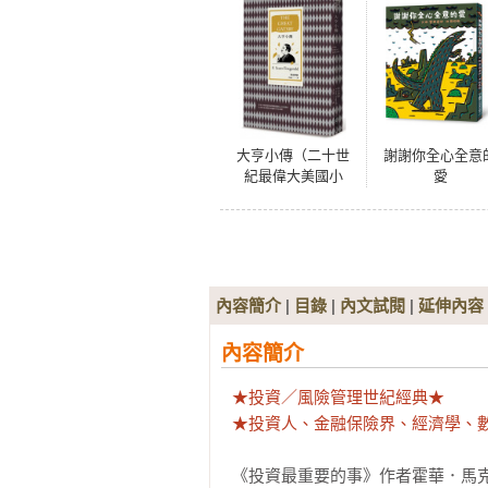
大亨小傳（二十世
謝謝你全心全意
紀最偉大美國小
愛
說，費茲傑羅畢生
藝術成就巔峰作）
內容簡介
|
目錄
|
內文試閱
|
延伸內容
內容簡介
★投資／風險管理世紀經典★

★投資人、金融保險界、經濟學、
《投資最重要的事》作者霍華．馬克