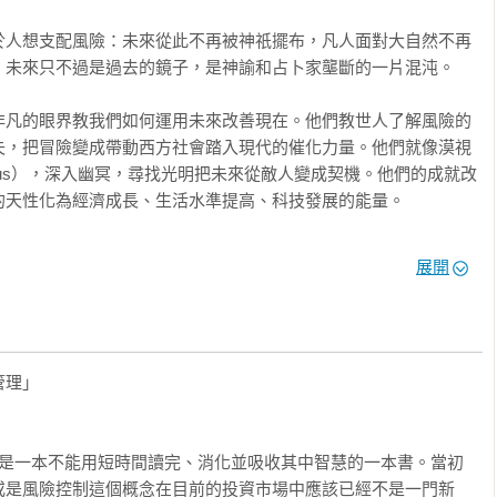
於人想支配風險：未來從此不再被神祇擺布，凡人面對大自然不再
未來只不過是過去的鏡子，是神諭和占卜家壟斷的一片混沌。

非凡的眼界教我們如何運用未來改善現在。他們教世人了解風險的
失，把冒險變成帶動西方社會踏入現代的催化力量。他們就像漠視
heus），深入幽冥，尋找光明把未來從敵人變成契機。他們的成就改
天性化為經濟成長、生活水準提高、科技發展的能量。

進入講求速度與力量、即時通訊、成熟金融體制的現代世界。思想
展開
技巧與學說，則是今日世界各國亟於加入的現代市場經濟的核心。
選擇」為中心的理念，也提供人類前所未有的機會，可以恣意追求
理」

可能性當中選擇的能力，在現代社會中處處可見。風險管理在決策
保障公共衛生，從與敵國作戰到實施家庭計畫，從支付保險 到行車


 Gods）是一本不能用短時間讀完、消化並吸收其中智慧的一本書。當初
或是風險控制這個概念在目前的投資市場中應該已經不是一門新
通訊工具都非常簡單，損壞更是家常便飯，但也不需要找水電工、