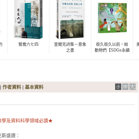
的
鴛鴦六七四
里爾克詩集－意象
很久很久以前，給
之書
動物們【SDGs永續
發展目標】☆學習
尊重差異，擁抱多
元☆如果我們能試
著放下標籤和分
類，哪怕只有一次
也好，那會是什麼
|
作者資料
|
基本資料
情況？
數學及資料科學領域必讀★
斯盛讚：
