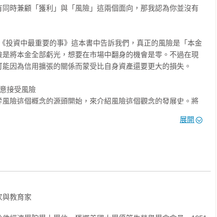
有同時兼顧「獲利」與「風險」這兩個面向，那我認為你並沒有
顧問――就能解決。一個零件故障，幾乎不可能對其他零件產生直
使用的工具變得非常複雜，小毛病可能導致大災難，後果不堪設
誤。若不熟悉「機率理論」以及其他風險管理的工具，工程師就無
ks）在《投資中最重要的事》這本書中告訴我們，真正的風險是「本金
取暖就還得靠壁爐，電力事業會不復存在；我們的子女就還會受小
險是將本金全部虧光，想要在市場中翻身的機會是零。不過在現
太空旅行就只是夢想 。若非存在各式各樣的保險提供保障，家庭經
能因為信用擴張的關係而蒙受比自身資產還要更大的損失。

挨餓或靠救濟為生，也讓更多人得不到醫療照護，就只有最富裕的
收穫前議定的價格出售作物，他們生產的糧食就會遠比現在少得
意接受風險

從風險這個概念的源頭開始，來介紹風險這個觀念的發展史。將
。為什麼是無限大？因為在風險管理這門課題上，尚無一個明確的
分散風險，要是只准許投資人持有一種股票（早期資本主義就是如
展開
由縝密的數學或科學來計算。直到今日，風險仍是源自我們對於
―例如微軟、默克（Merck）、杜邦、美鋁（Alcoa）、波音、
失。

管理風險的能力，以及隨之而來的從事冒險、前瞻決策的意願，都
們尚未賦予它這個名字）之前，人們是怎麼去思考風險這件事？
e Gods」提供了答案，我們之所以可以與眾不同的原因，在於幸運之神
我們認為幸運之神之所以選擇自己，是因為某種特別的因素，那
八百年前傳到西方的印度—阿拉伯數字系統之上。但真正的風險研
是個擺脫舊體制、公開向存續已久的信念挑戰的時代；是個即將展
與教育家

源的時代；是個宗教動亂、資本主義萌芽、對科學與未來充滿好奇