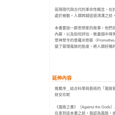
第5部＿信心度——探索不確定未來

區隔現代與古代的革命性概念，在
第16 章．世無常數

處於被動。人類跨越這道鴻溝之前，
第17 章．理論警察 

第18 章．多下一注 

本書要說一群思想家的故事，他們
第19 章．等待野性 

內幕，以及如何評估、衡量個中得
眾神禁令的普羅米修斯（Promet
致　　謝　

變了管理風險的態度，將人類好賭的
註　　解　

參考書目
釐清冒險的程序，科學與企業才能
家所發現的風險本質、「選擇」的
自由經濟縱有萬般缺失，但它以「
生命中的美好。

延伸內容
推薦序＿結合科學與藝術的「風險管
分辨未來可能發生什麼事，從種種
財女珍妮 

上的應用非常廣泛，從財富分配到
扣安全帶，從種玉米到行銷爆米花。
《風險之書》（Against the
在拿到這本書之前，我認為風險，
舊時代的農耕、生產、商業管理、