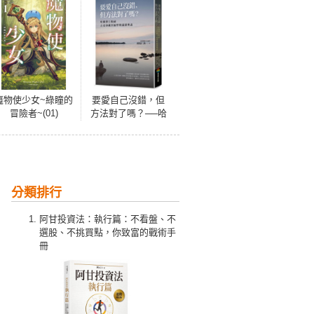
魔物使少女~綠瞳的
要愛自己沒錯，但
冒險者~(01)
方法對了嗎？──哈
佛博士揭祕古老印
藏幸福學的最深奧
義
分類排行
阿甘投資法：執行篇：不看盤、不
選股、不挑買點，你致富的戰術手
冊