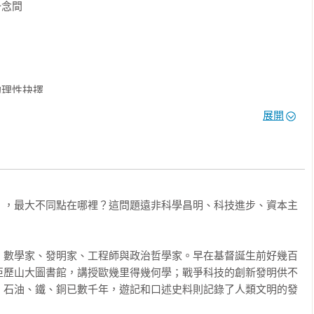
如同與偉大思想家同歷一次次知性冒險。

念間

史學家）

投資最重要的事》作者）

）

的理性抉擇

與社群）

展開
、財經作家）

隨機漫步現象 

實驗室共同創辦人）

」，最大不同點在哪裡？這問題遠非科學昌明、科技進步、資本主
昧

、數學家、發明家、工程師與政治哲學家。早在基督誕生前好幾百
亞歷山大圖書館，講授歐幾里得幾何學；戰爭科技的創新發明供不
、石油、鐵、銅已數千年，遊記和口述史料則記錄了人類文明的發