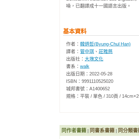
基本資料
作者：
韓炳哲(Byung-Chul Han)
譯者：
管中琪
、
莊雅慈
出版社：
大塊文化
書系：
walk
出版日期：2022-05-28

ISBN：9991110525020

城邦書號：A1400652

規格：平裝 / 單色 / 310頁 / 14cm×20cm   
同作者書籍
同書系書籍
同分類書
|
|