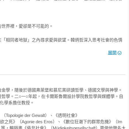
世界裡，愛卻是不可能的。

在「相同者地獄」之內尋求愛與欲望。韓炳哲深入思考社會的色情
論資本主義拆毀基本差異的問題，以及在今日「倦怠」社會中的愛
展開
對思想本身漸漸無感。
冶金學，隨後於德國弗萊堡和慕尼黑研讀哲學、德國文學與神學。
授哲學。二○一○年起，在卡爾斯魯爾設計學院教哲學與媒體學。自
化學系擔任教授。

ologie der Gewalt）、《透明社會》
t）、《愛欲之死》（Agonie des Eros）、《數位狂潮下的群眾危機》（Im 
gitalen）等，暢銷書《倦怠社會》（Müdigkeitsgesellschaft）更使他聲名大