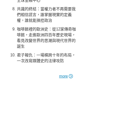
全球金融中心
共識的終結：當權力者不再需要我
們相信謊言，誰掌握現實的定義
權，誰就能操控政治
咖啡館裡的歐洲史：從12家傳奇咖
啡館，走進歐洲四百年歷史現場，
看見改變世界的思潮與現代世界的
誕生
君子報仇：一場橫跨十年的布局，
一次改寫媒體史的法律攻防
more