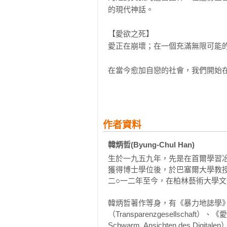
的現代神話。

【愛欲之死】

愛正在崩壞；在一個充滿無限可能的
在當今愈加自戀的社會，我們開始
化，展示色情如何褻瀆了愛欲；討
欲策略。他主張，對愛麻木，便是
作者資料
韓炳哲(Byung-Chul Han)
生於一九五九年，先是在首爾學習
獲得博士學位後，於巴塞爾大學教
二○一二年至今，在柏林藝術大學文
韓炳哲著作等身，有《暴力地誌學》（Top
（Transparenzgesellschaf
Schwarm. Ansichten des Di