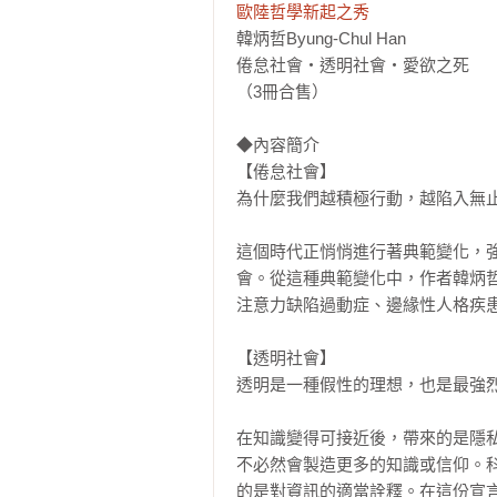
歐陸哲學新起之秀
韓炳哲Byung-Chul Han

倦怠社會‧透明社會‧愛欲之死

（3冊合售）

◆內容簡介

【倦怠社會】

為什麼我們越積極行動，越陷入無止
這個時代正悄悄進行著典範變化，
會。從這種典範變化中，作者韓炳
注意力缺陷過動症、邊緣性人格疾患
【透明社會】

透明是一種假性的理想，也是最強烈
在知識變得可接近後，帶來的是隱
不必然會製造更多的知識或信仰。
的是對資訊的適當詮釋。在這份宣