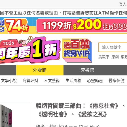
登入
吳毅平
原創
東
原創
Rewire
外版館
套書館
文學小說
商管理財
人文藝術
生活風格
心靈勵志
醫療保健
韓炳哲關鍵三部曲：《倦怠社會》、
《透明社會》、《愛欲之死》
作者：
韓炳哲(Byung-Chul Han)