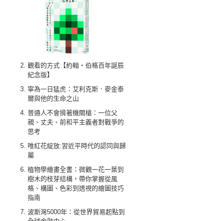
觀看的方式【約翰‧伯格百年誕辰
紀念版】
寧為一日猛虎：艾利克斯．麥金泰
爾與他的生命之山
普通人不會揹著機關槍：一位父
親、丈夫、前和平主義者對戰爭的
思考
唯紅花綻放:習近平時代的認同與歸
屬
植物學繪畫全書：微觀一花一葉到
樹木的枝芽結構，帶你掌握從風
格、構圖、色彩到透視的繪圖技巧
指南
波斯灣5000年：從世界貿易起點到