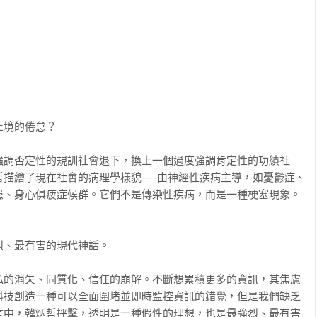
境的倦怠？

強調否定性的規訓社會退下，換上一個過度強調肯定性的功績社
哲描繪了現在社會的病理學樣貌──由神經性疾病主導，如憂鬱症、
、身心俱疲症候群。它們不是傳染性疾病，而是一種梗塞現象。

、最有害的現代神話。

私的消失、同質化、信任的崩解。不斷想累積更多的資訊，其焦慮
科技創造一種可以全面圍堵並即時監控資訊的錯覺，但是我們缺乏
言中，韓炳哲抨擊，透明是一種假性的理想，也是最強烈、最有害