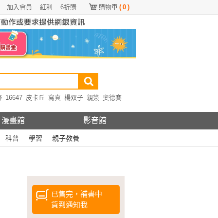
加入會員
紅利
6折購
購物車
(
0
)
野
16647
皮卡丘
寫真
楊双子
親簽
奧德賽
漫畫館
影音館
科普
學習
親子教養
已售完，補書中
貨到通知我