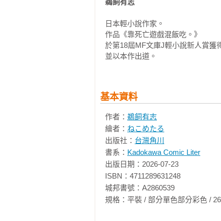
鵜飼有志
日本輕小說作家。

作品《靠死亡遊戲混飯吃。》

於第18屆MF文庫J輕小說新人賞獲
並以本作出道。
基本資料
作者：
鵜飼有志
繪者：
ねこめたる
出版社：
台灣角川
書系：
Kadokawa Comic Liter
出版日期：2026-07-23

ISBN：4711289631248

城邦書號：A2860539

規格：平裝 / 部分單色部分彩色 / 264頁 / 14.