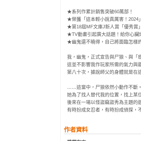
★系列作累計銷售突破60萬部！

★榮獲「這本輕小說真厲害！2024
★第18屆MF文庫J新人賞「優秀賞」
★TV動畫引起廣大話題！給你心臟
★幽鬼還不曉得，自己將面臨怎樣的
我，幽鬼，正式宣告與尸狼、與「密
這並不影響我作玩家所需的氣力與能
第八十次，據說師父的身體就是在這
……這當中，尸狼依然小動作不斷。
她為了找人替代我的位置，找上某位
後來在一場以怪盜竊盜秀為主題的遊
有時扮成女忍者，有時扮成偵探，
作者資料