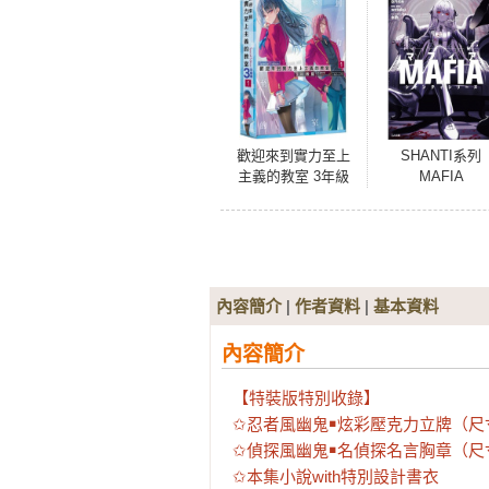
歡迎來到實力至上
SHANTI系列
主義的教室 3年級
MAFIA
篇 (1) 特裝版
內容簡介
|
作者資料
|
基本資料
內容簡介
【特裝版特別收錄】

✩忍者風幽鬼￭炫彩壓克力立牌（尺寸：
✩偵探風幽鬼￭名偵探名言胸章（尺寸：
✩本集小說with特別設計書衣