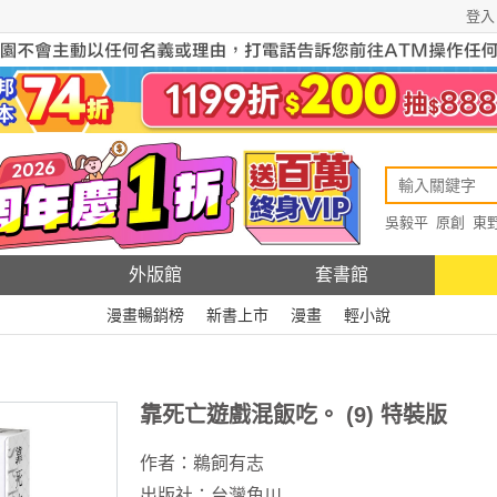
登入
吳毅平
原創
東
原創
Rewire
外版館
套書館
漫畫暢銷榜
新書上市
漫畫
輕小說
靠死亡遊戲混飯吃。 (9) 特裝版
作者：
鵜飼有志
出版社：
台灣角川