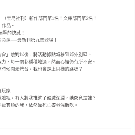
」（宝島社刊）新作部門第1名！文庫部門第2名！

作品。

爆擊的快感！

命運──最新刊第九集登場！

會」敵對以後，將活動據點轉移到郊外別墅。

力，每一關都穩穩地過，然而心裡仍有所不安。

時候開始垮台，我也會走上同樣的路嗎？



玩家──

戲裡，有人將我推進了毀滅深淵，她究竟是誰？

不厭其煩的我，依然靠死亡遊戲混飯吃。