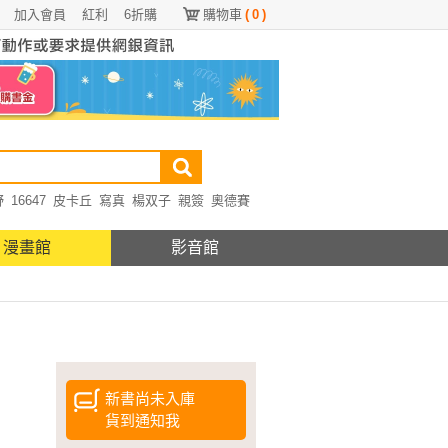
加入會員
紅利
6折購
購物車
(
0
)
野
16647
皮卡丘
寫真
楊双子
親簽
奧德賽
漫畫館
影音館
新書尚未入庫
貨到通知我