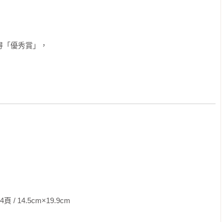
得「優秀賞」，

5cm×19.9cm                