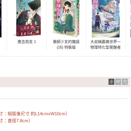
應念而至 1
藥師少女的獨語
大叔稱霸異世界～
(16) 特裝版
物理特化型覺醒者
～ (1)
組裝後尺寸 約L14cmxW10cm）

直徑7.8cm）
