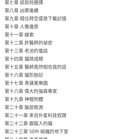
第七章 該如何選擇

強森：

第八章 凶案後續

神祕組織裡的銀髮老人，自稱是睿智、聰明、權威、偉大的專
第九章 錯位時空還是下載記憶

家，卻經常被老馬吐槽。

第十章 人像復原

第十一章 線索

朱教授：

第十二章 許醫師的祕密

神祕組織裡的教授，對外星人相當崇拜，認為人類一定會從外
第十三章 老池的電話

星人身上得到啟發。
第十四章 貓咪成精

第十五章 醫師竟然相信我的話

第十六章 貓形胎記

第十七章 青蘋果樂園

第十八章 偉大的強森專家

第十九章 神棍附體

第二十章 腦部檢測

第二十一章 來自外星科技奴隸

第二十二章 跟蹤人的貓

第二十三章 SDR 組織的地下室
