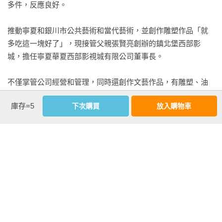
多件，反應良好。

第四十二章 特殊治療法

第四十三章 竊取下載器

推動寧夏和銀川市公共藝術和當代藝術，並創作雕塑作品「就
第四十四章 祕密布局

多吃這一塊好了」，現接管父親張賢亮創辦的鎮北堡西部影
第四十五章 蟲子們

城，擔任寧夏華夏西部影視城有限公司董事長。

第四十六章 幻覺症操縱者

第四十七章 聯盟內鬥

不僅掌管公司經營和管理，同時還創作文藝作品，有雕塑、油
第四十八章 偉大的十個理由

畫、國畫等美術作品，還有小說、網路電影、網遊設計與開發
第四十九章 霸道總裁的洗錢黑歷史

庫存=5
下次購買
放入購物車
等。

第五十章 教皇的主張

第五十一章 「歸零」咖啡館

相關著作：《騰蛇的騙局：論如何給神說相聲》、《騰蛇的騙
第五十二章 和父親有關的一樁舊案

局：讓我們豎起中指來》、《中國精怪文化圖集》、《無稽的
第五十三章 三人小組的和解

神話：歷史的另一面》、《鬼迷刀客》、《手柄解鎖：遊戲詩
第五十四章 歪打正著

歌集》……等書。

第五十五章 談判

第五十六章 實驗對象起義

相關著作：《死神降臨》《手柄解鎖：遊戲詩歌集》《鬼迷刀
第五十七章 滑稽劇

客（限未滿18歲之人不得閱讀》《無稽的神話—歷史的另一
尾聲