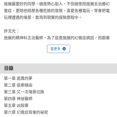
施展最要好的同學，總是熱心助人，不但總是陪施展去治療幻
覺症，更陪他經歷各種危險的冒險。喜愛各種電玩，常會把電
玩裡遭遇的場景，套用到現實的探險歷程中。

許文光：

施展的精神科主治醫師，為了追查施展的幻覺症病因，而跟著
陷入一連串荒誕不經、光怪陸離的怪事當中。出乎意料的是，
看更多
許文光的父母也因為一件陳年往事而牽扯到其中。

橡皮：

目錄
施展養的貓，耳朵缺了一角，經常在關鍵時刻發出「喵嗚」的
第一章 詭異的夢

叫聲。

第二章 追索緣由

第三章 又一次場景切換

老池：

第四章 神祕醫師

許文光的老朋友，擅長推理，受到許文光的介紹，不但幫施展
第五章 凶殺案

畫出了夢境場景，更解出了整個事件的關鍵。

第六章 幻覺症背後的祕密
