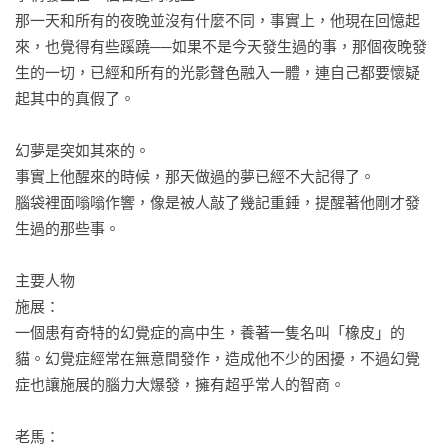
那一天和所有的夜晚並沒有什麼不同，事實上，他現在回憶起
來，也覺得有些蹊蹺──如果不是今天發生過的事，那個夜晚發
生的一切，已經和所有的光影聲色融入一體，連自己都要懷疑
起其中的真假了。

幻夢是突如其來的。

事實上他醒來的時候，那天做過的夢已經不大記得了。

腦袋裡面嗡嗡作響，像是被人敲了幾記重錘，提醒著他剛才發
生過的那些事。

主要人物

施展：

一個患有奇特的幻覺症的高中生，養著一隻名叫「橡皮」的
貓。幻覺症經常在無意間發作，造成他不少的困擾，不過幻覺
症也讓施展的腦力大爆發，擁有超乎常人的智商。

老馬：
