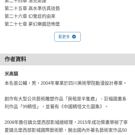
第二十四章 洛克是誰

第二十五章 高水準仿真技藝

第二十六章 幻覺症的由來

第二十七章 夢幻樂園恐怖堡

第二十八章 「眼珠氣球」

看更多
第二十九章 凶手的資訊

第三十章 幻覺症應對方法

第三十一章 外星實驗室

作者資料
第三十二章 朱教授

第三十三章 偉大的外星文明

米高貓 
第三十四章 接口

本名張公輔，男，2004年畢業於四川美術學院動漫設計專業。

第三十五章 人腦實驗

第三十六章 外星人竟然是這個樣子

創作有大型公共藝術雕塑作品「房租是半隻鹿」、巨幅國畫系
第三十七章 真相

列作品「99精怪」，並著有《中國精怪文化圖集》。

第三十八章 洛克的心事

第三十九章 外星生物展覽館

2008年擔任鎮北堡西部影城總經理，2015年成功策畫舉辦了寧
第四十章 水落石出

夏鎮北堡西部影城國際藝術節，展出國內外著名藝術家作品50
第四十一章 「偉我」是誰
