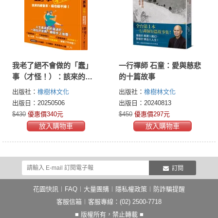
我老了絕不會做的「蠢」
一行禪師 石童：愛與慈悲
事（才怪！）：該來的總
的十篇故事
會來，躲也躲不掉！
出版社：
橡樹林文化
出版社：
橡樹林文化
出版日：20250506
出版日：20240813
$430
優惠價340元
$450
優惠價297元
放入購物車
放入購物車
訂閱
花園快訊
︱
FAQ
︱
大量團購
︱
隱私權政策
︱
防詐騙提醒
客服信箱
︱客服專線：(02) 2500-7718
■ 版權所有，禁止轉載 ■