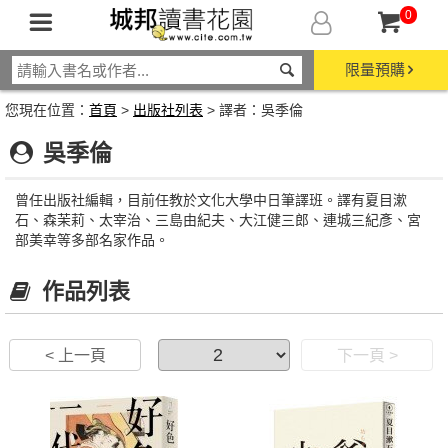
0
限量預購
您現在位置：
首頁
>
出版社列表
> 譯者：吳季倫
吳季倫
曾任出版社編輯，目前任教於文化大學中日筆譯班。譯有夏目漱
石、森茉莉、太宰治、三島由紀夫、大江健三郎、連城三紀彥、宮
部美幸等多部名家作品。
作品列表
< 上一頁
下一頁 >