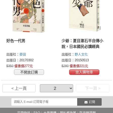
好色一代男
少爺：夏目漱石半自傳小
說，日本國民必讀經典
出版社：
麥田
出版社：
野人文化
出版日：20170302
出版日：20150513
$350
優惠價277元
$280
優惠價221元
不開放訂購
放入購物車
< 上一頁
下一頁 >
訂閱
花園快訊
︱
FAQ
︱
大量團購
︱
隱私權政策
︱
防詐騙提醒