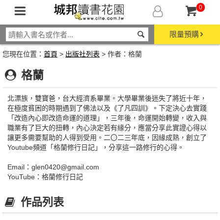
0
限量預購
您現在位置：
首頁
>
出版社列表
> 作者：格蘭
格蘭
北漂族，雙寶爸，台大經濟系畢業。大學畢業後迷失了將近十年，
在極度貧困的時期遇到了佛法以及《了凡四訓》。下定決心去實踐
「改造內心即改造命運的道理」，三年後，命運開始轉變，收入與
職業有了巨大的扭轉，內心決定若有緣分，應當分享此實證心得以
讓更多需要幫助的人得到受用。二〇二三年底，因緣成熟，創立了
Youtube頻道「格蘭修行日記」，分享這一路修行的心得。
Email：glen0420@gmail.com
YouTube：格蘭修行日記
作品列表