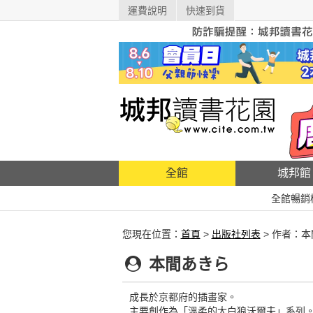
運費說明
快速到貨
全館
城邦館
全館暢銷
您現在位置：
首頁
>
出版社列表
> 作者：
本間あきら
成長於京都府的插畫家。
主要創作為「溫柔的大白狼沃爾夫」系列