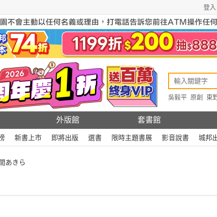
登入
吳毅平
原創
東
原創
Rewire
外版館
套書館
榜
新書上市
即將出版
選書
限時主題書展
影音說書
城邦
本間あきら
。