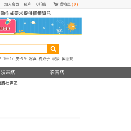
加入會員
紅利
6折購
購物車
(
0
)
野
16647
皮卡丘
寫真
楊双子
親簽
奧德賽
漫畫館
影音館
出版社專區