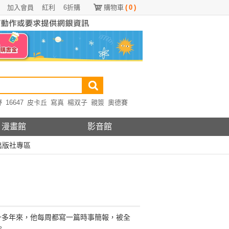
加入會員
紅利
6折購
購物車
(
0
)
野
16647
皮卡丘
寫真
楊双子
親簽
奧德賽
漫畫館
影音館
出版社專區
十多年來，他每周都寫一篇時事簡報，被全
。