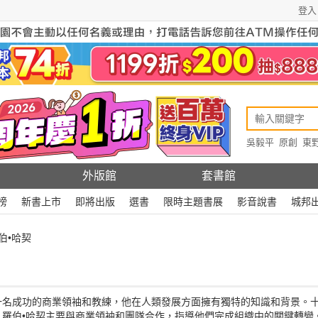
登入
吳毅平
原創
東
原創
Rewire
外版館
套書館
榜
新書上市
即將出版
選書
限時主題書展
影音說書
城邦
伯•哈契
一名成功的商業領袖和教練，他在人類發展方面擁有獨特的知識和背景。
羅伯•哈契主要與商業領袖和團隊合作，指導他們完成組織中的關鍵轉變