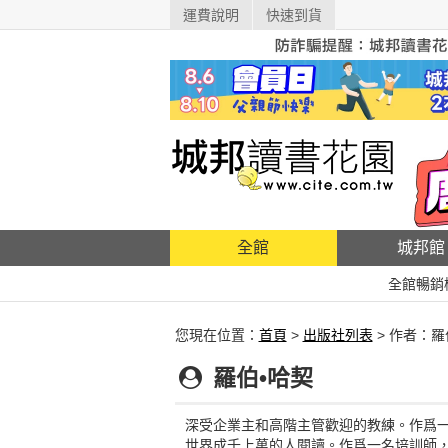
運費說明
快速到貨
全館
城邦館
全館暢銷
您現在位置：
首頁
>
出版社列表
> 作者：羅
羅伯•哈契
深受企業主和高階主管歡迎的教練。作爲
世界成千上萬的人閱讀。作爲一名培訓師，