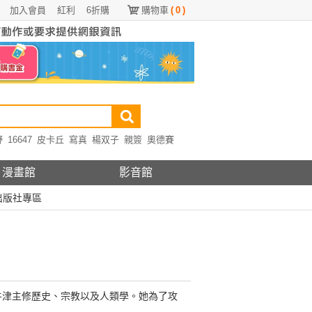
加入會員
紅利
6折購
購物車
(
0
)
野
16647
皮卡丘
寫真
楊双子
親簽
奧德賽
漫畫館
影音館
出版社專區
州和牛津主修歷史、宗教以及人類學。她為了攻