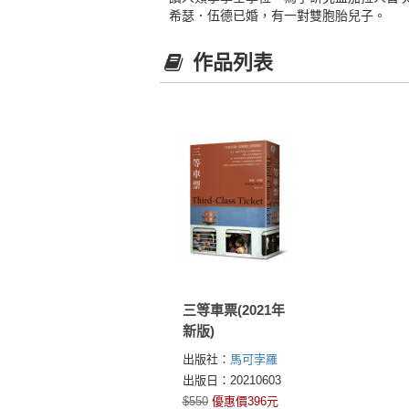
希瑟．伍德已婚，有一對雙胞胎兒子。
作品列表
三等車票(2021年
新版)
出版社：
馬可孛羅
出版日：20210603
$550
優惠價396元