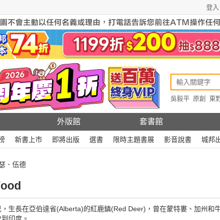
登入
吳毅平
原創
東
原創
Rewire
外版館
套書館
榜
新書上市
即將出版
選書
限時主題書展
影音說書
城邦
希瑟．伍德
ood
長在亞伯達省(Alberta)的紅鹿鎮(Red Deer)，曾在蒙特婁、加
次到印度。