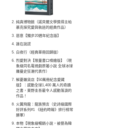
純真博物館（諾貝爾文學獎得主帕
慕克探究愛與執迷的經典作品）
惡意【獨步20週年紀念版】
誰在說謊
白夜行（經典單冊回歸版）
烈愛對決【限量書口噴繪版】（現
象級同名電視劇原著小說 全球冰球
羅曼史狂潮代表作）
解憂雜貨店【50萬冊紀念愛藏
版】：感動全球1,400 萬人的奇蹟
之書，東野圭吾最令人感動落淚的
作品！
火翼飛龍：龍族預言（史詩級國際
好評系列#1 《紐約時報》排行榜常
勝軍）
本物【現象級暢銷小說，被譽為韓