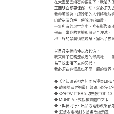
在大型星雲縝密的謀劃下，我陷入了
正因明白想要保護一切，就必須失去
我帶著微笑，讓珍愛的人們將我放逐
肉體崩潰分解，傳說流逝四散，

一無所有的虛空之中，唯有撕裂靈魂
然而，當我的意識即將完全湮滅，

地平線的惡魔悄然現身，露出了狡猾
以自身累積的傳說為代價，

我來到了任務流放者的聚集地——第
為了找出活下去的契機，

我必須在這個星座不屑一顧的世界，
◆《全知讀者視角》同名漫畫LINE 
◆ 韓國讀者票選最佳網路小說第1名
◆ 榮登TWITTER全球熱搜TOP 10

◆ MUNPIA正式授權繁體中文版

◆〈與神同行〉出品方電影改編預定
◆ 遊戲＆電視劇＆動畫改編預定