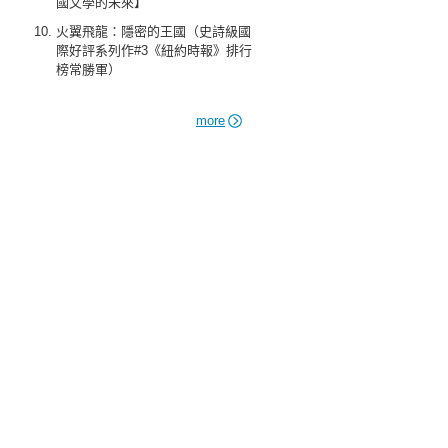
國文學的未來】
火翼飛龍：隱密的王國（史詩級國
際好評系列作#3《紐約時報》排行
榜常勝軍）
more