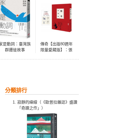
家是動詞：臺灣族
傳奇【出版80週年
群遷徙故事
限量愛藏版】：張
愛玲第一本短篇小
說集，傳奇再現。
限量附贈「不朽傳
奇」金句藏書票
組！
分類排行
寂靜的緯線（《歐普拉雜誌》盛讚
「奇蹟之作」）