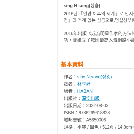
sing N song(싱숑)
人們開心地迎接紛紛自空中落下的
2016년 『멸망 이후의 세계』로 입지
刻的解脫。

점』의 전례 없는 성공으로,명실상부한
然而，這股喜悅之情無法傳到所有人
「……獨子大叔會怎麼樣？」

2016年出版《成為明星作家的方法》
金獨子的伙伴們同樣也脫離了闇城
功，並確立了韓國最高人氣網路小
於金獨子才得以活命，或者欠金獨子
「有、有沒有人曉得他怎麼了？拜託
憑藉著各自的直覺，他們很快就找出
基本資料
劉衆赫望著不復存在的闇城。

金獨子死在了那裡。

作者：
sing N song(싱숑)
劉衆赫以毫無生機的眼神，反覆確認
譯者：
林季妤
金獨子，死了。

繪者：
HABAN
「劉衆赫先生！你說說話啊！求求你
出版社：
深空出版
劉衆赫看向茫然地搖晃著自己肩膀的
出版日期：2022-08-03

無論在第一次或第二次回歸……他
ISBN：9786269618828

去珍貴的伙伴時，同伴們是什麼表情
城邦書號：A5650006

因為露出那種神情的人，總是他自
規格：平裝 / 單色 / 512頁 / 14.8cm×21cm 
已。
