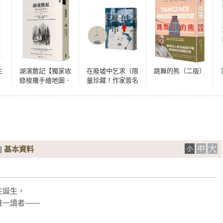
主
湖濱散記【獨家收
在廢墟中乞求（限
跳舞的熊（二版）
錄梭羅手繪地圖．
量珍藏！作家簽名
無刪節全譯本】：
手繪彩稿印勁草灰
復刻1854年初版書
扉頁版）
封，譯者1萬字專文
導讀、精選中英對
照絕美語錄
|
基本資料
誕生，

一讀者——
