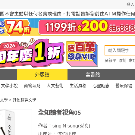
登入
吳毅平
原創
東
原創
Rewire
外版館
套書館
文學小說
商管理財
人文藝術
生活風格
心靈勵志
醫療保健
文學
>
其他翻譯文學
全知讀者視角05
作者：
sing N song(싱숑)
出版社：
深空出版