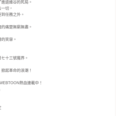
進退維谷的死局。

一切，

到任務之外。

的痛楚無窮無盡。

的笑容。

七十三號魔界。

掀起革命的浪潮！

WEBTOON熱血連載中！




