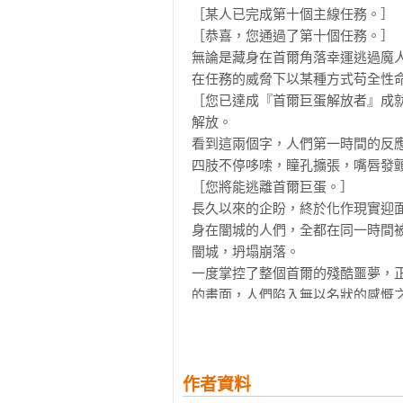
［某人已完成第十個主線任務。］

［恭喜，您通過了第十個任務。］

無論是藏身在首爾角落幸運逃過魔
在任務的威脅下以某種方式苟全性命
［您已達成『首爾巨蛋解放者』成就
解放。

看到這兩個字，人們第一時間的反
四肢不停哆嗦，瞳孔擴張，嘴唇發顫
［您將能逃離首爾巨蛋。］

長久以來的企盼，終於化作現實迎面
身在闇城的人們，全都在同一時間被
闇城，坍塌崩落。

一度掌控了整個首爾的殘酷噩夢，
的畫面，人們陷入無以名狀的感慨之
「都結束了。」

有人這麼感嘆。

「可以離開了……終於活下來了……
有些人則預期著悲劇即將落幕。

作者資料
「地獄已經結束了！」
