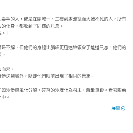
人毒手的人，或是在闇城一、二樓到處流竄而大難不死的人，所有
的化身，都收到了同樣的訊息。

。］

應是不解，但他們的身體比腦袋更迅速地領會了這道訊息。他們的
。

而來。

傳送到城外，隨即他們眼前出現了相同的景象─

正如沙堡般風化分解，碎落的沙塊化為粉末，飄散無蹤。看著眼前
中。

展開
」
