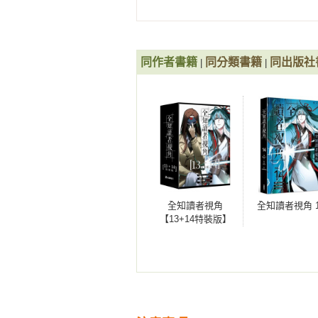
但這次不同。伙伴們依舊在他左右，
「劉衆赫先生！」

「師父！」

所有人都看著他，像是希望他能告
同作者書籍
同分類書籍
同出版社
|
|
能給出的回答再無其他─

「我也不知道。」

他只能抹滅他們最後的一絲希望。

令人悲哀的是，這就劉衆赫如今唯一
「金獨子會變成怎樣……我也不知道
事實上，他確實知道更多。

他能告訴他們「任務流放」究竟是
希望確實存在只是極其渺茫。

全知讀者視角
全知讀者視角 1
但劉衆赫沒有這麼做。

【13+14特裝版】
因為他深知，即使說出這些，也不過
金獨子已然殞命，而你們什麼也做不
有些話，正因沒說出口，才更加深刻
有人接受了他的緘默，有人則拒絕他
「獨子哥哥不是說過嗎！他說自己不
「劉衆赫先生！拜託你，告訴我拯救