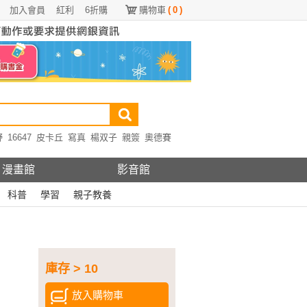
加入會員
紅利
6折購
購物車
(
0
)
野
16647
皮卡丘
寫真
楊双子
親簽
奧德賽
漫畫館
影音館
科普
學習
親子教養
庫存 > 10
放入購物車