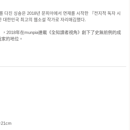
獎勵，哪怕這可能是另一個悲劇的開端，眼下也必須好好享受這一
를 다진 싱숑은 2018년 문피아에서 연재를 시작한 『전지적 독자 시
 대한민국 최고의 웹소설 작가로 자리매김했다.

心底。

，2018年在munpia連載《全知讀者視角》創下了史無前例的成
。鄭熙媛、李智慧、孔弼斗、李吉永、申流承、韓秀英……這些由
說家的地位。
一份人情的人們，絲毫感受不到劫後餘生的喜悅。

告訴我！師父！獨子大叔到底是怎麼回事啊！」

了能解釋這一切的人。但回答他們的，只有沉默。

著這個事實。

！」

李賢誠。

都不曾見過李賢誠露出這副神色。他赫然發覺，自己已經想不起失
。

己；每次活到最後，在悲劇面前感到絕望的人，就只有他一人而
               