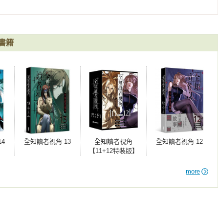
與他一同經歷某人的逝去。

訴他們，現在拯救金獨子還為時未晚。然而面對這些臉龐，劉衆赫
書籍
能做的事。

。」

怎麼一回事，能將他所知的情報全部與他們共享，也能向他們證實
4
全知讀者視角 13
全知讀者視角
全知讀者視角 12
【11+12特裝版】
是換個方式告訴伙伴們一個事實─

了。

more
。

的閉口不言，因為他們心中都明白劉衆赫的沉默代表著什麼。

會死，說他會復活的啊！可是為什麼─」

獨子先生的方法！」
