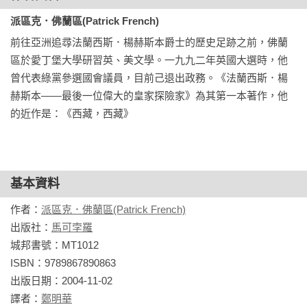
派區克．佛蘭區(Patrick French)
前往亞洲追尋法蘭西斯．楊赫斯本爵士的歷史足跡之前，佛蘭
區於愛丁堡大學研習英、美文學。一九九二年英國大選時，他
曾代表綠黨參選國會議員，目前己退出政務。《法蘭西斯．楊
赫斯本——最後一位偉大的皇家探險家》為其第一本著作，他
的近作是：《西藏，西藏》
基本資料
作者：
派區克．佛蘭區(Patrick French)
出版社：
馬可孛羅
城邦書號：MT1012

ISBN：9789867890863

出版日期：2004-11-02

譯者：
鄭明華