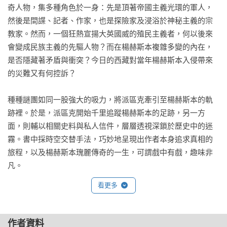
奇人物，集多種角色於一身：先是頂著帝國主義光環的軍人，
然後是間諜、記者、作家，也是探險家及浸浴於神秘主義的宗
教家。然而，一個狂熱宣揚大英國威的殖民主義者，何以後來
會變成民族主義的先驅人物？而在楊赫斯本複雜多變的內在，
是否隱藏著矛盾與衝突？今日的西藏對當年楊赫斯本入侵帶來
的災難又有何控訴？

種種謎團如同一股強大的吸力，將派區克牽引至楊赫斯本的軌
跡裡。於是，派區克開始千里追蹤楊赫斯本的足跡，另一方
面，則輔以相關史料與私人信件，層層透視深鎖於歷史中的迷
霧。書中採時空交替手法，巧妙地呈現出作者本身追求真相的
旅程，以及楊赫斯本瑰麗傳奇的一生，可謂戲中有戲，趣味非
凡。
看更多
作者資料