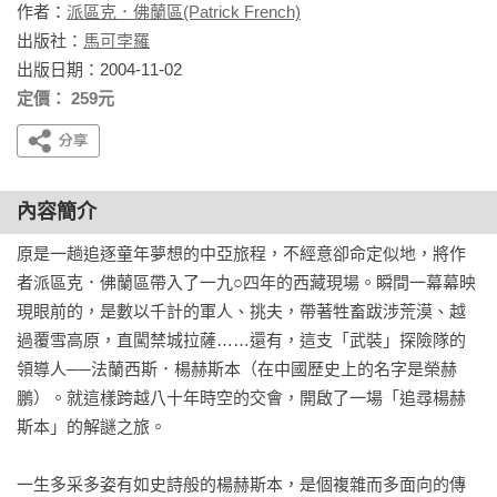
作者：
派區克．佛蘭區(Patrick French)
出版社：
馬可孛羅
出版日期：2004-11-02
定價： 259元
內容簡介
原是一趟追逐童年夢想的中亞旅程，不經意卻命定似地，將作
者派區克．佛蘭區帶入了一九○四年的西藏現場。瞬間一幕幕映
現眼前的，是數以千計的軍人、挑夫，帶著牲畜跋涉荒漠、越
過覆雪高原，直闖禁城拉薩……還有，這支「武裝」探險隊的
領導人──法蘭西斯．楊赫斯本（在中國歷史上的名字是榮赫
鵬）。就這樣跨越八十年時空的交會，開啟了一場「追尋楊赫
斯本」的解謎之旅。

一生多采多姿有如史詩般的楊赫斯本，是個複雜而多面向的傳