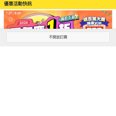
優惠活動快訊
不開放訂購
注意事項
若有任何購書問題，請參考
FAQ
花園快訊
︱
FAQ
︱
大量團購
︱
隱私權政策
︱
防詐騙提醒
客服信箱
︱客服專線：(02) 2500-7718
■ 版權所有，禁止轉載 ■