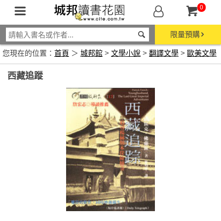
0
限量預購
您現在的位置：
首頁
＞
城邦館
>
文學小說
>
翻譯文學
>
歐美文學
西藏追蹤