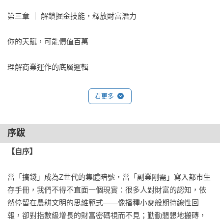
第三章 ｜ 解鎖掘金技能，釋放財富潛力

你的天賦，可能價值百萬 

理解商業運作的底層邏輯 

提升專業技能和軟技能 

看更多
技能變現的8條黃金通道 

序跋
十把打開財富之門的鑰匙 

【自序】
打造24小時被動收入系統 

當「搞錢」成為Z世代的集體暗號，當「副業剛需」寫入都市生
存手冊，我們不得不直面一個現實：很多人對財富的認知，依
第四章 ｜ 錨定市場需求，設計「小快靈」的專案

然停留在農耕文明的思維範式——像播種小麥般期待線性回
報，卻對指數級增長的財富密碼視而不見；勤勤懇懇地搬磚，