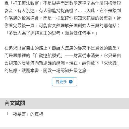
說「打工無法致富」不是糊弄而是數學定律？為什麼同樣滑短
用好財富槓桿，實現小成本創業 

影音，有人沉迷，有人卻能捕捉商機？……因此，它不是餵到
你嘴邊的致富速食，而是一把擊碎你認知天花板的破壁錘。當
從一個金點子開始探索商業模式 

你看完最後一頁，可能會突然理解美團創始人王興的那句話：
「多數人為了逃避真正的思考，願意做任何事。」

薄利多銷，還是厚利適銷 

在追求財富自由的路上，最讓人焦慮的從來不是資源的匱乏，
從一個產品開始，快速反覆運算 

而是思維裡的「自動巡航模式」——財富從未消失，它只是由
舊認知的廢墟流向新思維的綠洲。現在，請你放下「求快錢」
大幹之前，先想著「活下來」 

的焦慮，跟隨本書，開啟一場認知升級之旅。
只要做到10倍好，就能避免競爭 

看更多
第六章 ｜ 持續尋找，並快速與新客戶成交

內文試閱
不只會銷售，還要做「客戶關係大師」

「一夜暴富」的真相

設計一套「成交閉環」系統 
