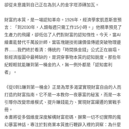
用戶畫像：精準狙擊你的目標客戶 

卻從未意識到自己正在為別人的金字塔添磚加瓦。

行業痛點掃描，全面洞察商機 

財富的本質，是一場認知革命。1926年，經濟學家凱恩斯曾預
言：「到2030年，人類每週只需工作15小時。」他精準預見了
圍繞深層痛點，設計「小快靈」的賺錢專案 

生產力的飛躍，卻低估了人們對財富的認知惰性。今天，當AI
繪畫能替代千萬設計師，當區塊鏈技術讓價值傳遞突破物理邊
要學會低成本試錯 

界……我們終於看清：傳統的「時間換金錢」公式正在崩塌，
新經濟版圖中最稀缺的，是洞穿事物本質的認知銳度。那些年
打造爆款，讓利潤裂變式增長 

紀輕輕就能賺到第一桶金的人，無一例外都是「認知套利
者」。

聚焦於一個領域，努力做到極致 

《從0到1賺到第一桶金》正是為眾多渴望實現財富自由的人而
從「小」起步，鋪就財富大道 

打造的財富指南。它不是一本教你一夜暴富的秘笈，而是一本
引導你改變思維模式、提升賺錢能力、實現財富躍遷的實戰手
第五章 ｜ 深度融合認知與需求，構建自己的商業模式

冊。

本書將從多個維度深度解構財富密碼，摒棄一切不切實際的魔
能複製的生意，算不上好生意 

幻暴富神話，專注於對商業本質進行鞭辟入裡的洞察：為什麼