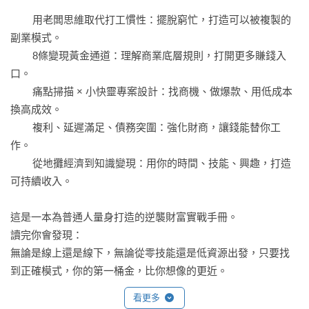
	用老闆思維取代打工慣性：擺脫窮忙，打造可以被複製的
副業模式。

	8條變現黃金通道：理解商業底層規則，打開更多賺錢入
口。

	痛點掃描 × 小快靈專案設計：找商機、做爆款、用低成本
換高成效。

	複利、延遲滿足、債務突圍：強化財商，讓錢能替你工
作。

	從地攤經濟到知識變現：用你的時間、技能、興趣，打造
可持續收入。

這是一本為普通人量身打造的逆襲財富實戰手冊。

讀完你會發現：

無論是線上還是線下，無論從零技能還是低資源出發，只要找
看更多