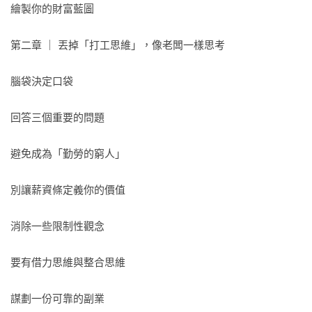
繪製你的財富藍圖

第二章 ｜ 丟掉「打工思維」，像老闆一樣思考

腦袋決定口袋 

回答三個重要的問題 

避免成為「勤勞的窮人」 

別讓薪資條定義你的價值 

消除一些限制性觀念 

要有借力思維與整合思維 

謀劃一份可靠的副業 
