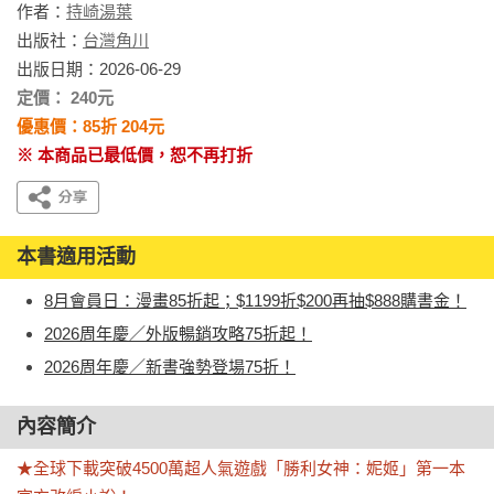
作者：
持崎湯葉
出版社：
台灣角川
出版日期：2026-06-29
定價： 240元
優惠價：85折 204元
※ 本商品已最低價，恕不再打折
本書適用活動
8月會員日：漫畫85折起；$1199折$200再抽$888購書金！
2026周年慶／外版暢銷攻略75折起！
2026周年慶／新書強勢登場75折！
內容簡介
★全球下載突破4500萬超人氣遊戲「勝利女神：妮姬」第一本