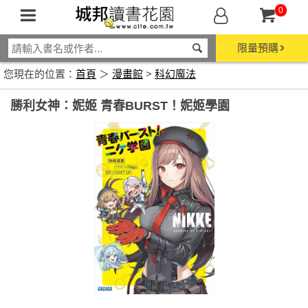
0
限量預購
您現在的位置：
首頁
＞
漫畫館
>
科幻魔法
勝利女神：妮姬 青春BURST！妮姬學園