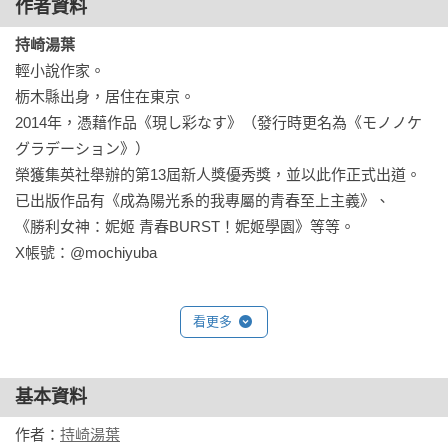
作者資料
持崎湯葉
輕小說作家。

栃木縣出身，居住在東京。

2014年，憑藉作品《現し彩なす》（發行時更名為《モノノケ
グラデーション》）

榮獲集英社舉辦的第13屆新人獎優秀獎，並以此作正式出道。

已出版作品有《成為陽光系的我專屬的青春至上主義》、

《勝利女神：妮姬 青春BURST！妮姬學園》等等。

X帳號：@mochiyuba
看更多
基本資料
作者：
持崎湯葉