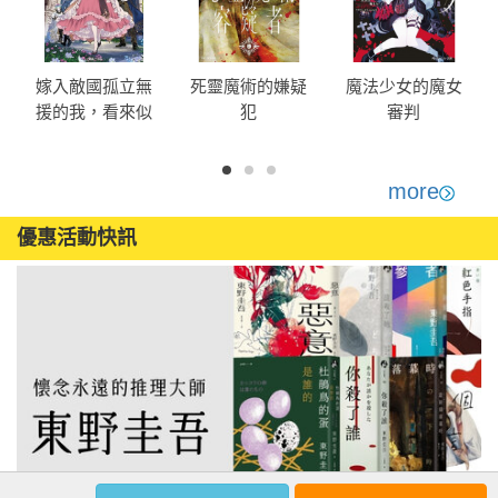
嫁入敵國孤立無
死靈魔術的嫌疑
魔法少女的魔女
援的我，看來似
犯
審判
乎是最強種族魔
女的樣子？ (1)
more
優惠活動快訊