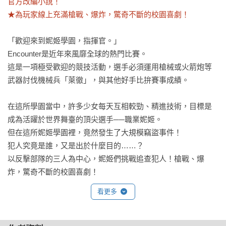
官方改編小說！

★為玩家線上充滿槍戰、爆炸，驚奇不斷的校園喜劇！
「歡迎來到妮姬學園，指揮官。」

Encounter是近年來風靡全球的熱門比賽。

這是一項極受歡迎的競技活動，選手必須運用槍械或火箭炮等
武器討伐機械兵「萊徹」，與其他好手比拚賽事成績。

在這所學園當中，許多少女每天互相較勁、精進技術，目標是
成為活躍於世界舞臺的頂尖選手──職業妮姬。

但在這所妮姬學園裡，竟然發生了大規模竊盜事件！

犯人究竟是誰，又是出於什麼目的……？

以反擊部隊的三人為中心，妮姬們挑戰追查犯人！槍戰、爆
炸，驚奇不斷的校園喜劇！
看更多