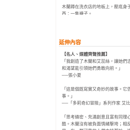
木蘭蹲在洗衣店的地板上，壓底身
西：一隻襪子。

她撈出那隻沾滿灰塵的襪子，從木
襪子，一隻隻落單、遭受遺棄、和另
延伸內容
對木蘭來說，每一隻襪子都像一個
【名人、媒體齊聲推薦】
哪些地方，是否曾在泥地或雪地裡
「我創造了木蘭和艾蕊絲，讓她們
舞？可惜到目前為止，失主一個都
和渴望能引領她們勇敢向前。」

擠到後頭。

──張小夏

大熱天裡，木蘭盯著襪子看了好一
「這是個既寫實又奇妙的故事。它
今年夏天，她的同學多半度假去了
事。」

船。同一時間，木蘭卻忙著收起洗
──「多莉奇幻冒險」系列作家 艾比．
還有補充洗衣精。她看著不停轉動
完的工作和招呼客人的無限輪迴中。
「思考縝密、充滿創意且富有同理
酷。木蘭沒有被負面情緒擊垮；相
在木蘭年紀還小的時候，曾對每天