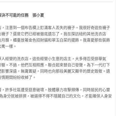
解決不可能的任務　張小夏
店，注意到一個布告欄上釘滿客人丟失的襪子。我很好奇這些襪子
些襪子？還是它們已經被徹底遺忘了。我在探訪紐約其他洗衣店
的月曆，櫃臺放著金色招財貓和翠玉白菜的擺飾。我喜愛那些裝飾
寓一樣。

華人經營的洗衣店。這些經營小生意的店主，大多得忍受排華氣
考驗。不過，他們互相照應，聯合起來替自己發聲，為下一代打下
們影響深遠，無庸置疑，同時也向那段美麗又艱辛的歷史致敬。遺
情期間紛紛收掉了。

增，許多社區遭受惡意破壞，肢體暴力攻擊頻傳，同時居民的心靈
因為身分就被排擠，被逼得不得不隱藏自己的文化，才能確保人身安
媽二十六歲時從中國來到美國。懷我的時候，她在北加州的乾洗店