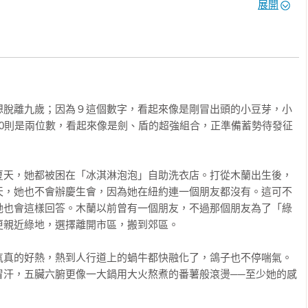
展開
（YＭCA）當有氧健身教練，我還記得當時自己坐在抗力球上寫功
在美國從事超過十六種工作，包括花店店員、裱框師、交通安全督
紀人，以及紀錄片製作人。她可以轉換自如，總能在新環境中找到
意漫遊。在她們生活的紐約，恐懼不能阻止她們，只有好奇心和渴
想脫離九歲；因為９這個數字，看起來像是剛冒出頭的小豆芽，小
迎、被接納，當不可避免的殘酷現實迎面襲來時，有朋友和家人做
10則是兩位數，看起來像是劍、盾的超強組合，正準備蓄勢待發征
處皆故事；留意關心日常生活中的小細節以及自己身邊的人，從中
自己的歷史文化與人際關係。希望你能感受到我在寫這個異想天
，以及和這兩個女孩一起解決不可能的任務時，有多麼快樂。我相
夏天，她都被困在「冰淇淋泡泡」自助洗衣店。打從木蘭出生後，
天，她也不會辦慶生會，因為她在紐約連一個朋友都沒有。這可不
她也會這樣回答。木蘭以前曾有一個朋友，不過那個朋友為了「綠
親近綠地，選擇離開市區，搬到郊區。

氣真的好熱，熱到人行道上的蝸牛都快融化了，鴿子也不停喘氣。
冒汗，五臟六腑更像一大鍋用大火熬煮的番薯般滾燙──至少她的感