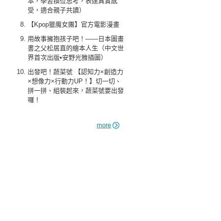
本，學習換位思考，表達真實感
受，適合親子共讀）
【Kpop獵魔女團】官方電影漫畫
用故事擁抱孩子吧！——日本圖畫
書之父松居直的繪本人生（中文世
界首次出版•安野光雅插圖）
出發吧！蔬菜號 【認知力×創造力
×想像力×行動力UP！】切一切、
拼一拼、組裝起來，蔬菜號要出發
囉！
more