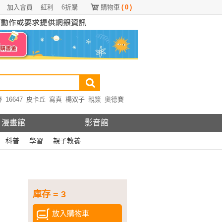
加入會員
紅利
6折購
購物車
(
0
)
野
16647
皮卡丘
寫真
楊双子
親簽
奧德賽
漫畫館
影音館
科普
學習
親子教養
庫存 = 3
放入購物車