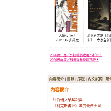
天使心 2nd
流浪者之歌【悉
SEASON 典藏版
多】：專家全新
(05)
文直譯｜諾貝爾
學獎得主赫曼．
塞必讀經典｜在
2026周年慶／外版暢銷攻略75折起！
泊之間聆聽靈魂
2026周年慶／新書強勢登場75折！
聲之書
內容簡介
|
目錄
|
序跋
|
內文試閱
|
延
內容簡介
紐伯瑞文學獎銀獎

《柯克斯書評》年度最佳圖書