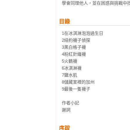
學會同理他人，並在困惑與挑戰中
目錄
1在冰淇淋泡泡過生日

2紐約襪子偵探

3黑白格子襪

4粉紅針織襪

5火鶴襪

6冰淇淋襪

7鹽水肌

8儲藏室裡的加州

9最後一隻襪子

作者小記

謝詞
序跋