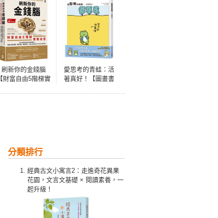
刷新你的金錢腦
愛思考的青蛙：活
【財富自由5階梯實
著真好！【圖畫書
戰祕笈】：你以為
大師岩村和朗禪意
的財富自由可能是
之作】
錯的？扭轉心態與
習慣，懂得花錢、
聰明投資，中產上
班族也能7年滾出
3,800萬元
分類排行
經典古文小寓言2：走進奇花異果
花園，文言文基礎 × 閱讀素養，一
起升級！