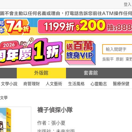
登入
吳毅平
原創
東
原創
Rewire
外版館
套書館
文學小說
商管理財
人文藝術
生活風格
心靈勵志
醫療保健
文學
襪子偵探小隊
作者：
張小夏
出版社：
未來出版