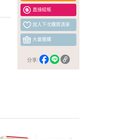
直接結帳
放入下次購買清單
大量團購
分享: