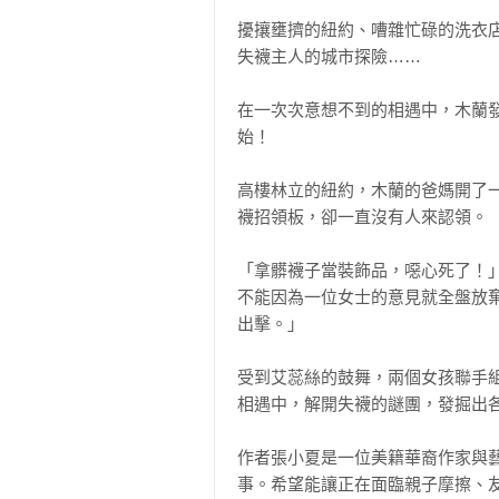
擾攘壅擠的紐約、嘈雜忙碌的洗衣
失襪主人的城市探險……

在一次次意想不到的相遇中，木蘭
始！

高樓林立的紐約，木蘭的爸媽開了
襪招領板，卻一直沒有人來認領。

「拿髒襪子當裝飾品，噁心死了！
不能因為一位女士的意見就全盤放
出擊。」

受到艾蕊絲的鼓舞，兩個女孩聯手
相遇中，解開失襪的謎團，發掘出各
作者張小夏是一位美籍華裔作家與
事。希望能讓正在面臨親子摩擦、