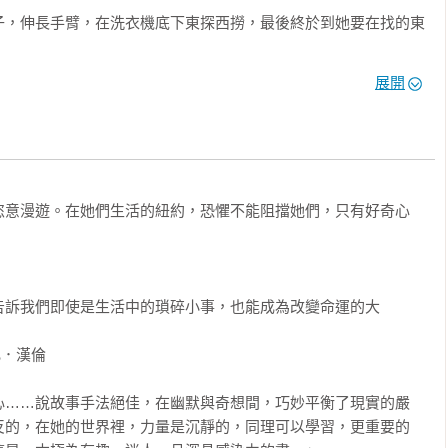
子，伸長手臂，在洗衣機底下東探西撈，最後終於到她要在找的東
展開
盒裡拿出一枚圖釘，把它釘在布告欄上。布告欄上釘滿了待認領的
一半分隔兩地的襪子。

謎團，她等著哪天失主會前來認領回家。她很好奇，那些襪子去過
長途跋涉？有沒有登上繁花盛開的山丘？曾不曾在百老匯舞臺上起
恣意漫遊。在她們生活的紐約，恐懼不能阻擋她們，只有好奇心
沒出現過。那些襪子要不是被遺忘了，就是被大人那些更重要的事
會兒，開始懷疑自己是不是傻瓜，竟然以為襪子能幫她找到出路。
告訴我們即使是生活中的瑣碎小事，也能成為改變命運的大
，他們大啖龍蝦堡、採莓果、抓青蛙，或坐上有著雪白風帆的帆
衣機和烘乾機投幣箱裡的硬幣、替爸媽分類整理客人的送洗衣物，
漢倫 

的洗衣機和烘乾機，想著自己會不會這輩子都困在這裡，陷進做不


心……說故事手法絕佳，在幽默與奇想間，巧妙平衡了現實的嚴
反的，在她的世界裡，力量是沉靜的，同理可以學習，更重要的
的例行工作感到興奮。媽媽總是假裝洗衣機是機器人，把衣服扔進