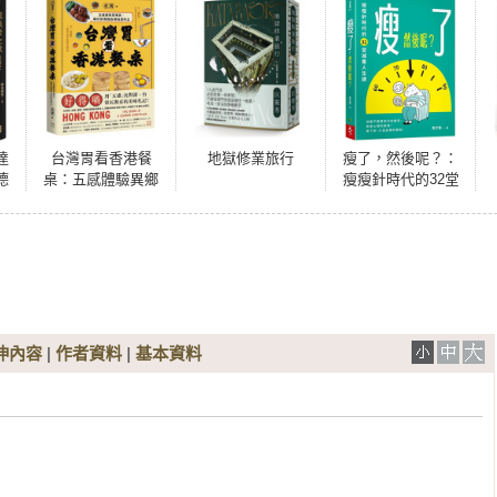
達
台灣胃看香港餐
地獄修業旅行
瘦了，然後呢？：
德
桌：五感體驗異鄉
瘦瘦針時代的32堂
文
食，藏於飲饌踏查
減重人生課
赫
裡的思與念
漂
回
伸內容
|
作者資料
|
基本資料