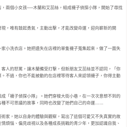
店，兩個小女孩──木蘭和艾蕊絲，組成襪子偵探小隊，開始了尋找
發現，唯有鼓起勇氣，主動出擊，才能改變命運，迎向嶄新的開
一家小洗衣店。她把遺失在店裡的單隻襪子蒐集起來，做了一面失
」客人的怒罵，讓木蘭備受打擊，但新朋友艾蕊絲並不認同，「你
棄。不過，你也不能被動的在店裡等待客人來認領襪子，你得主動
組成「襪子偵探小隊」。她們穿梭大街小巷，在一次次意想不到的
種不可思議的故事，同時也改變了她們自己的命運……

藝術家，她以自身的體驗與觀察，寫出了這個可愛又不失真實的故
友情煩惱、偏見歧視以及各種成長挑戰的青少年，更加認識自我、