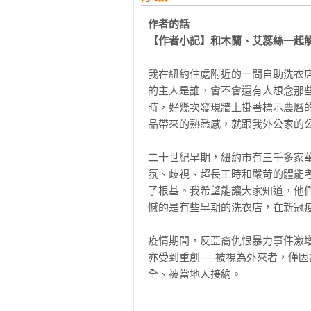
作者的話

【作者小記】和木蘭、艾蕊絲一起
我在紐約住處附近的一間自助洗衣
的主人是誰，會不會還有人想念那
時，好幾次發現牆上掛著標示農曆
品帶來的熟悉感，就跟我外公家的公
二十世紀早期，紐約市有三千多家
氛、歧視、超長工時和嚴苛的體能
了根基。我希望能讓大家知道，他
憾的是有些早期的洗衣店，在新冠疫
疫情期間，反亞裔仇恨暴力事件激
亦受到重創──被視為外來者，僅
全、被當地人接納。

因此我開始探究自己的歷史：我媽