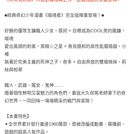
■經典奇幻少年漫畫《噬魂者》完全版隆重登場！■

好勝的優等生鐮職人少女‧摩訶 × 目標成為COOL男的魔鐮‧
噬魂

愛出風頭的刺客‧黑暗☆之星 × 善良隨和的高性能魔暗器‧小
椿

執著於完美主義的死神之子‧奇多 × 自由奔放的雙槍姊妹‧莉
絲與帕蒂

職人、武器、魔女、鬼神……

隨著個性鮮明又富魅力的角色們，重返大久保篤老師筆下的奇
幻世界，一同回味一場場精采的戰鬥與冒險！

【本書特色】

✦全世界累計發行量達1960萬部，曾被改編成動畫、廣播劇、
遊戲的超高人氣作品。
