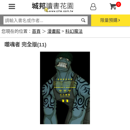
0
限量預購
您現在的位置：
首頁
＞
漫畫館
>
科幻魔法
噬魂者 完全版(11)