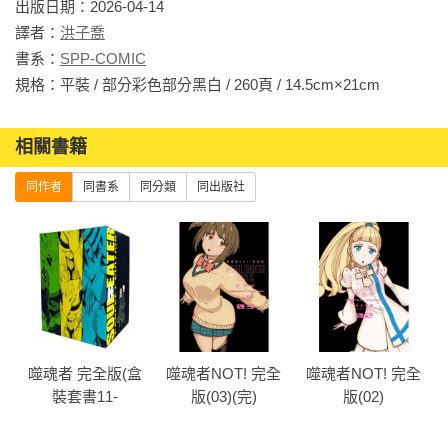
出版日期：2026-04-14

譯者：
洪子喬
書系：
SPP-COMIC
規格：平裝 / 部分彩色部分黑白 / 260頁 / 14.5cm×21cm                
相關書籍
同作者
同書系
同分類
同出版社
噬魂者 完全版(盒
噬魂者NOT! 完全
噬魂者NOT! 完全
裝套書11-
版(03)(完)
版(02)
17+NOT!01-03)