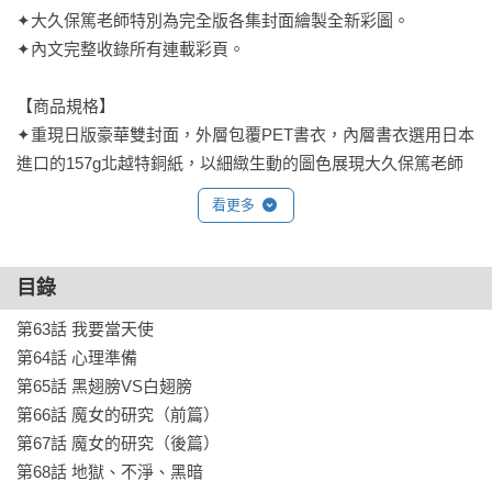
✦大久保篤老師特別為完全版各集封面繪製全新彩圖。

✦內文完整收錄所有連載彩頁。

【商品規格】

✦重現日版豪華雙封面，外層包覆PET書衣，內層書衣選用日本
進口的157g北越特銅紙，以細緻生動的圖色展現大久保篤老師
新繪彩稿。

看更多
✦內文用紙使用高規格的95g云采嵩圖紙，並搭配100%黑墨印
刷，完美呈現每個線條細節與精采畫面。

✦同日書規格的25K大開本，提升閱讀舒適度，並震撼重現每場
目錄
帥氣刺激的戰鬥。

第63話 我要當天使

第64話 心理準備

【本集內容】

第65話 黑翅膀VS白翅膀

故事邁入新的章節！

第66話 魔女的研究（前篇）

被魔導師抓走的奇多，究竟要如何脫困？

第67話 魔女的研究（後篇）

面對全身狂氣的新敵人，摩訶即將面臨空前的危機！？

第68話 地獄、不淨、黑暗

另外一頭，黑暗之星與可樂那展開了激烈的衝突。
