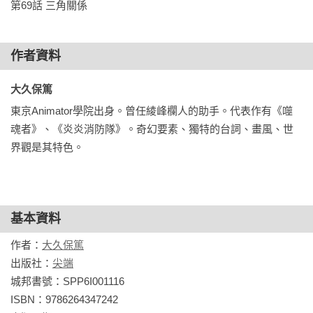
第69話 三角關係
使可樂那狂氣化的梅杜莎究竟有什麼陰謀？

死武專VS魔女梅杜莎VS魔導師諾亞軍團，三足鼎立的大規模戰
鬥即將爆發…！！
作者資料
大久保篤 
東京Animator學院出身。曾任綾峰欄人的助手。代表作有《噬
魂者》、《炎炎消防隊》。奇幻要素、獨特的台詞、畫風、世
界觀是其特色。
基本資料
作者：
大久保篤
出版社：
尖端
城邦書號：SPP6I001116

ISBN：9786264347242
