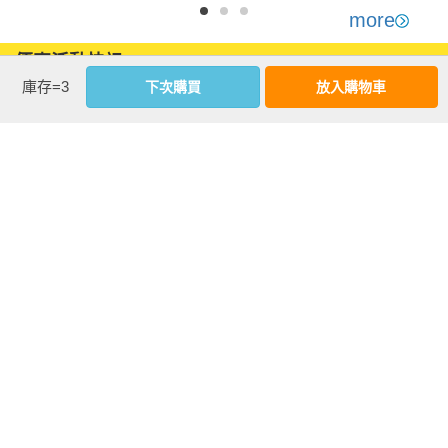
more
優惠活動快訊
庫存=3
下次購買
放入購物車
注意事項
若有任何購書問題，請參考
FAQ
花園快訊
︱
FAQ
︱
大量團購
︱
隱私權政策
︱
防詐騙提醒