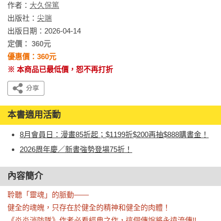
作者：
大久保篤
出版社：
尖端
出版日期：2026-04-14
定價： 360元
優惠價：360元
※ 本商品已最低價，恕不再打折
本書適用活動
8月會員日：漫畫85折起；$1199折$200再抽$888購書金！
2026周年慶／新書強勢登場75折！
內容簡介
聆聽「靈魂」的脈動——

健全的魂魄，只存在於健全的精神和健全的肉體！

《炎炎消防隊》作者必看經典之作，這個傳說將永遠流傳!!