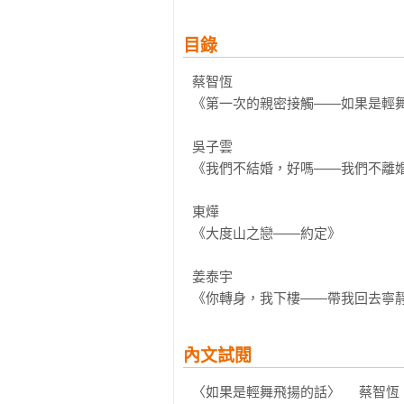
目錄
蔡智恆

《第一次的親密接觸——如果是輕舞
吳子雲

《我們不結婚，好嗎——我們不離婚
東燁

《大度山之戀——約定》

姜泰宇

《你轉身，我下樓——帶我回去寧
內文試閱
〈如果是輕舞飛揚的話〉     蔡智恆
