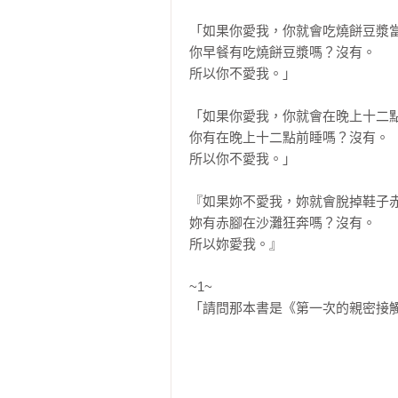
「如果你愛我，你就會吃燒餅豆漿當
你早餐有吃燒餅豆漿嗎？沒有。

所以你不愛我。」

「如果你愛我，你就會在晚上十二點
你有在晚上十二點前睡嗎？沒有。

所以你不愛我。」

『如果妳不愛我，妳就會脫掉鞋子赤
妳有赤腳在沙灘狂奔嗎？沒有。

所以妳愛我。』

~1~

「請問那本書是《第一次的親密接觸
一個陌生帳號傳來私訊，頭像是個年
照片是全景，人物並沒有特寫，面
子。
