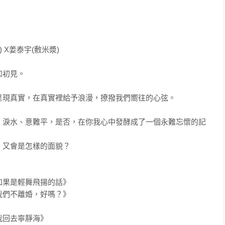
 X姜泰宇(敷米漿)

初見。

現真實，在真實裡給予浪漫，撩撥我們嚮往的心弦。

、淚水、意難平，是否，在你我心中發酵成了一個永難忘懷的記
又會是怎樣的面貌？

果是輕舞飛揚的話》

們不離婚，好嗎？》

我回去寧靜海》