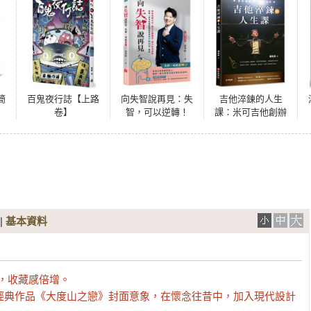
簡
百鬼夜行誌【上路
向失智說再見：失
吉他淬鍊的人生
卷】
智，可以逆轉！
課：米可吉他創辦
人趙柏群，用音符
療癒過去，用勇氣
照亮未來，從痛苦
中成長、學會堅
強，獻給每一位努
力找回自己的人
|
基本資料
，收藏感倍增。

)經典作品《大度山之戀》封面意象，在懷念往昔中，加入現代設計