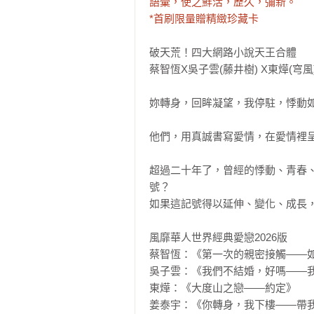
語彙，使之鮮活，歷久，彌新。

*首刷限量贈精緻珍藏卡
破天荒！四大網路小說天王合體

蔡智恆X吳子雲(藤井樹) X東燁(穹風)
妳轉身，回眸凝望，我停駐，悸動如
他們，用真誠書寫愛情，在愛情裡呈
超過二十年了，曾經的悸動、青春
號？

如果這記號得以延伸、變化、成長，
風靡華人世界經典愛戀2026版

蔡智恆：《第一次的親密接觸——如
吳子雲：《我們不結婚，好嗎——我
東燁：《大度山之戀——約定》

姜泰宇：《你轉身，我下樓——帶