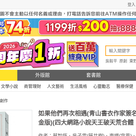
登入
吳毅平
原創
東
原創
Rewire
外版館
套書館
文學小說
商管理財
人文藝術
生活風格
心靈勵志
醫療保健
創作
如果他們再次相遇(青山書衣作家簽
金版)(四大網路小說天王破天荒合體
作者：
蔡智恆
、
吳子雲(藤井樹)
、
東燁(穹風)