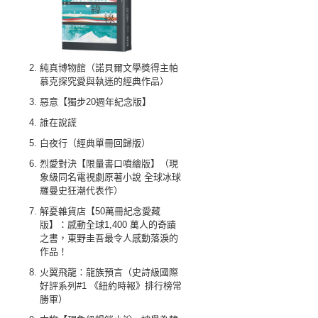
純真博物館（諾貝爾文學獎得主帕
慕克探究愛與執迷的經典作品）
惡意【獨步20週年紀念版】
誰在說謊
白夜行（經典單冊回歸版）
烈愛對決【限量書口噴繪版】（現
象級同名電視劇原著小說 全球冰球
羅曼史狂潮代表作）
解憂雜貨店【50萬冊紀念愛藏
版】：感動全球1,400 萬人的奇蹟
之書，東野圭吾最令人感動落淚的
作品！
火翼飛龍：龍族預言（史詩級國際
好評系列#1 《紐約時報》排行榜常
勝軍）