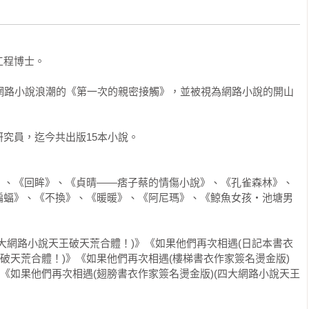
飛揚很像。

取為輕舞飄飄。

程博士。

面和三小段文句，沒想到會因此而收到陌生帳號的私訊。

為何還要這麼問？

起網路小說浪潮的《第一次的親密接觸》，並被視為網路小說的開山
字。

究員，迄今共出版15本小說。

封面。」

不過上市一個月後就換封面了。』

》、《回眸》、《貞晴——痞子蔡的情傷小說》、《孔雀森林》、
社趕緊重新做了另一種封面。』

蝙蝠》、《不換》、《暖暖》、《阿尼瑪》、《鯨魚女孩‧池塘男
的呢？」

識，妳怎麼知道我年紀多大？

大網路小說天王破天荒合體！)》《如果他們再次相遇(日記本書衣
王破天荒合體！)》《如果他們再次相遇(樓梯書衣作家簽名燙金版)
時，她傳來一張圖。

》《如果他們再次相遇(翅膀書衣作家簽名燙金版)(四大網路小說天王