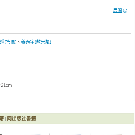
保守的兩個字。

展開
失敗的生意人。

號。

選擇繼續幼稚。

景是青天白雲，女孩是側面剪影，背後有翅膀，雙手向後延伸作勢
燁(穹風)
、
姜泰宇(敷米漿)
事》、《這是我的答案》、《有個女孩叫Feeling》、《聽笨金
Ｂ棟11樓》、《這城市》、《十年的你》、《學伴蘇菲亞》、《寂
是星光，所以是星夜。女孩是畫出五官的正面，背後也有翅膀，但
日之詩》、《暮水街的三月十一號》、《流浪的終點》、《流轉之
、《回程》、《揮霍》、《漸進曲》、《暗社工》、《迫害效應》
               
大網路小說天王破天荒合體！)》《如果他們再次相遇(日記本書衣
王破天荒合體！)》《如果他們再次相遇(樓梯書衣作家簽名燙金版)
替，而且還是簡單的側面。新封面的女孩像是被雷打到，頭髮全部
》《如果他們再次相遇(翅膀書衣作家簽名燙金版)(四大網路小說天王
鬼滅之刃》裡用雷之呼吸的善逸？善逸就是因為被雷打到，頭髮才
籍
同出版社書籍
|
連廚房、耽溺自己興趣的文字，覺得月月都能領薪還穿制服上班也