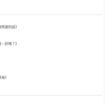
飛揚的話》

，好嗎？》

靜海》