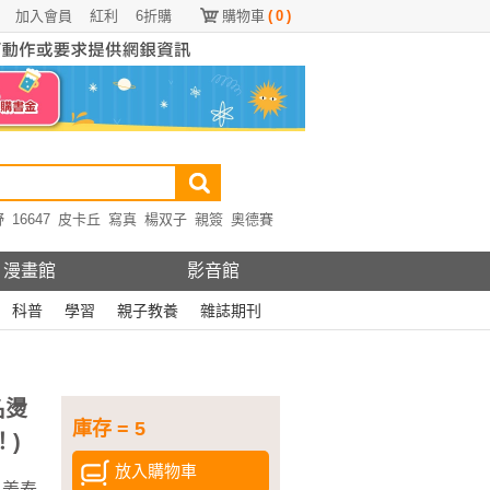
加入會員
紅利
6折購
購物車
(
0
)
野
16647
皮卡丘
寫真
楊双子
親簽
奧德賽
漫畫館
影音館
科普
學習
親子教養
雜誌期刊
名燙
庫存 = 5
！)
放入購物車
、
姜泰