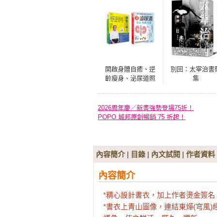
開啟身體自癒、逆
別回：太宰治書
齡瘦身、泌尿道照
集
護套書(共2本)：自
噬力：開啟身體自
癒、逆齡與瘦身的
2026周年慶／新書強勢登場75折！
科學飲食法+完全詳
POPO 城邦原創暢銷 75 折起！
解 泌尿道診治照護
全書
內容簡介
|
目錄
|
內文試閱
|
作者資料
內容簡介
*精心設計書衣，加上作者燙金簽名
*書衣上青山圖像，連結東燁(穹風