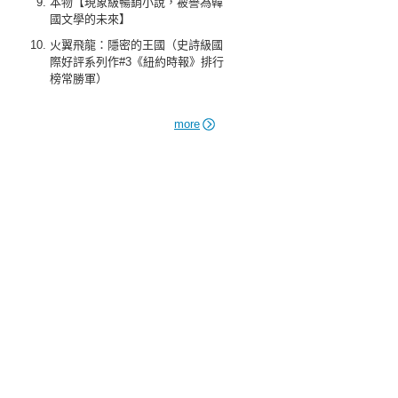
本物【現象級暢銷小說，被譽為韓
國文學的未來】
火翼飛龍：隱密的王國（史詩級國
際好評系列作#3《紐約時報》排行
榜常勝軍）
more