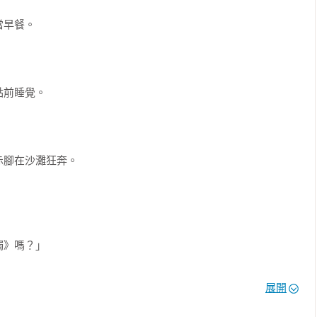
早餐。

前睡覺。

腳在沙灘狂奔。

》嗎？」

輕女孩站在一片青綠的草原上。

展開
帶微笑的五官有些朦朧，只看出一頭長髮的她穿著咖啡色毛衣和褲