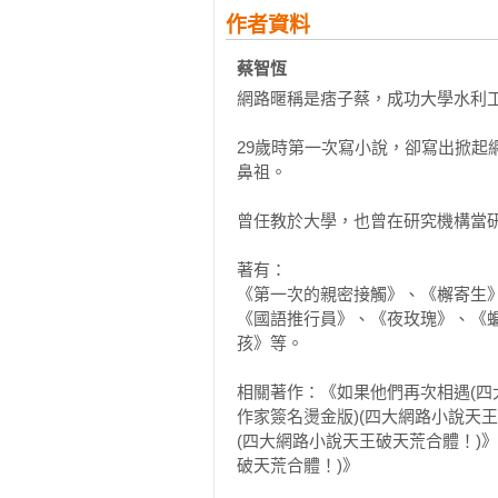
她的暱稱是輕舞飄飄，這暱稱跟輕舞
作者資料
也許她是因為喜歡輕舞飛揚才將暱稱
蔡智恆 
網路暱稱是痞子蔡，成功大學水利工
四個小時前我在IG貼了一本書的封
書名已在封面上清楚印出，不曉得她
29歲時第一次寫小說，卻寫出掀
『是的。』

鼻祖。

 由於不認識，我回了謹慎保守的兩個
曾任教於大學，也曾在研究機構當研
「真的嗎？那本書我有，但不是這種
『這是一九九八年九月的初版封面，
著有：

「為什麼那麼快就換封面？」

《第一次的親密接觸》、《檞寄生
『聽說是這封面被嫌太醜，所以出版
《國語推行員》、《夜玫瑰》、《
「聽說？那時你還沒出生吧。聽誰說
孩》等。

那時我確實還沒出生，但我們互不認
相關著作：《如果他們再次相遇(四
作家簽名燙金版)(四大網路小說天
我正猶豫該怎麼回，甚至想隨口回應
(四大網路小說天王破天荒合體！)
「這是後來換的封面吧？」

破天荒合體！)》

『是的。』
