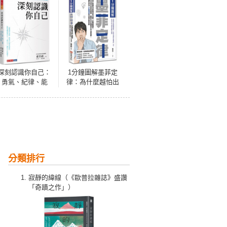
深刻認識你自己：
1分鐘圖解墨菲定
勇氣、紀律、能
律：為什麼越怕出
力、心態，童至祥
錯越容易出錯？從
的人生導航儀
樂觀偏差、沉沒成
本到控制錯覺，揭
開生活及職場中的
心理陷阱，讓你成
為人生勝利組的36
個必學思維
分類排行
寂靜的緯線（《歐普拉雜誌》盛讚
「奇蹟之作」）