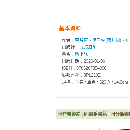
 我看了那張圖一眼，依然回了謹慎
吳子雲(藤井樹) 
「你覺得這兩個封面的差異是？」

高雄人。

『妳說呢？』

小說家、詞曲家、編劇、導演，以及
不好回答的問題，乾脆用問號回覆問
二十三歲出書，三十三歲才長大，但
基本資料
「好，我先說。舊封面是白天，背
著有：

作者：
蔡智恆
、
吳子雲(藤井樹)
、
東
要飛翔。」

《我們不結婚，好嗎》、《貓空愛情故
出版社：
城邦原創
『新封面呢？』

魚唱歌》、《從開始到現在》、《
書系：
戀小說
「新封面是深藍色底，很多白點像
寞之歌》、《六弄咖啡館》、《夏
出版日期：2026-01-06

年》、《微雨之城》、《真情書》
雙手自然下垂像是飛在空中。」

ISBN：9786267854006

等。

『喔。所以呢？』

城邦書號：3PL219Z

「所以輪到你說了呀。」

規格：平裝 / 單色 / 320頁 / 14.8cm×21cm 
相關著作：《如果他們再次相遇(四
作家簽名燙金版)(四大網路小說天
『舊封面懶得畫女孩，便用剪影代
(四大網路小說天王破天荒合體！)
變黃，然後失去意識飄在空中。』

破天荒合體！)》

「被雷打到？」

『妳不覺得那女孩的樣子有點像《
同作者書籍
東燁(穹風) 
同書系書籍
同分類書
|
|
會全部變黃。』

以前是穹風。

「呵。」

後來沒當成詩人或小說家。喜歡流