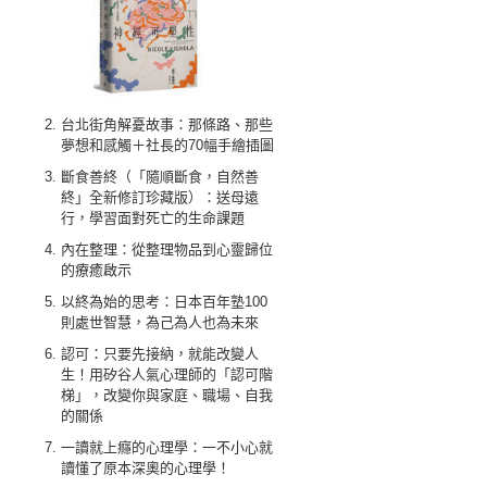
台北街角解憂故事：那條路、那些
夢想和感觸＋社長的70幅手繪插圖
斷食善終（「隨順斷食，自然善
終」全新修訂珍藏版）：送母遠
行，學習面對死亡的生命課題
內在整理：從整理物品到心靈歸位
的療癒啟示
以終為始的思考：日本百年塾100
則處世智慧，為己為人也為未來
認可：只要先接納，就能改變人
生！用矽谷人氣心理師的「認可階
梯」，改變你與家庭、職場、自我
的關係
一讀就上癮的心理學：一不小心就
讀懂了原本深奧的心理學！