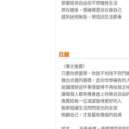
想要經濟自由但不想犧牲生活

想在關係、情緒裡更自在做自己

感到迷惘無助、想找回生活節奏

本書陪你一起練習，每天更靠近想
越有力量。
目錄
〈專文推薦〉

只要你想要學，你就不怕找不到門路           
做出合適的選擇，走向你想擁有的人生        
她讓理財這件事情變得不再枯燥乏味           
讓每個人都有機會過上快樂且自由的生活     
推薦給每一位渴望變得更好的人                 
致那個讓生活閃閃發光的女孩                    
照顧自己，才是最有價值的投資                  
前言        不是幸運，是選擇造就的