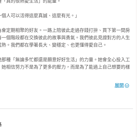
「真的很熱愛生活」的能量。

存下兩百萬台幣

恐懼的工具

個人可以活得這麼真誠、這麼有光。」

 

為會定期相聚的好友。一路上陪彼此走過存錢打拚、買下第一間房
每一個階段都在交換彼此的故事與勇氣。我們彼此見證對方的人生
畫

熟。我們都在學著長大、變穩定、也更懂得愛自己。



她那種「無論多忙都還是願意好好生活」的力量。她會全心投入工
是我給自己充電的方式

。她相信努力不是為了更多的壓力，而是為了能過上自己想要的樣
生活、旅行缺一不可的人生配置

展開
能讓人感覺「生活不一定完美，但一定可以好好過」。

此不受傷的方式

負責任

對生活時的深層智慧。



深一層：努力工作，不是為了更忙，而是為了能更自由地去體驗、
守護關係



她的行動力、她在每個選擇裡的清醒與溫柔，總讓我覺得——她不
造屬於自己的節奏。
