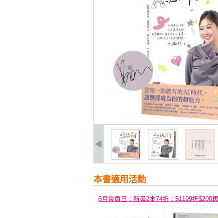
本書適用活動
8月會員日：新書2本74折；$1199折$200