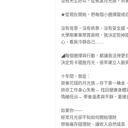
沒有天生好命，從焦慮月光族，到會
★從現在開始，把每個小選擇變成自
沒有背景、沒有依靠、沒有安全感，
大學剛畢業想買房時，我決定剪掉
心，看房冷靜自己……

◢每個選擇與行動，都讓我活得更自
決定剪卡擺脫月光、很早建立人脈資
十年間，我從：

很會花錢的月光族→存下第一桶金、
拚命工作身心失衡→ 找回健康身體與
情緒低谷→ 學會溫柔與平靜，重建自
如果你——

經常月光卻不知如何開始理財

想無痛存錢理財、讓收入自然成長
