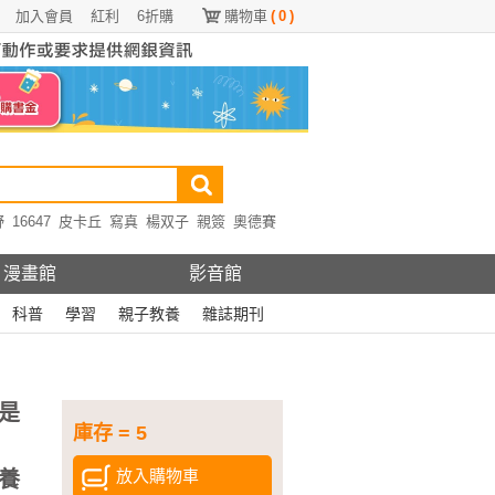
加入會員
紅利
6折購
購物車
(
0
)
野
16647
皮卡丘
寫真
楊双子
親簽
奧德賽
漫畫館
影音館
科普
學習
親子教養
雜誌期刊
是
庫存 = 5
放入購物車
養