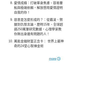
愛情成癮：打破單身焦慮、容易暈
船與極端依賴，解放想用愛情證明
自我的你！
惡意是怎麼形成的？：從霸凌、劈
腿到仇恨言論，歷時15年、全球超
過250萬筆研究數據，心理學家教
你揪出身邊有問題的人！
萬能金鑰財富正念卡： 世界上最神
奇的24堂心智煉金術
more