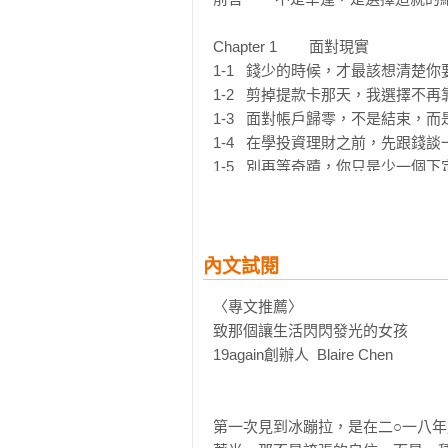
Chapter 1        面對現實

1-1   錢少的時候，才最該想清楚你
1-2   剪掉提款卡那天，我選擇不再
1-3   面對帳戶歸零，不是結束，而
1-4   在學投資理財之前，先跟錢談
1-5   別再等奇蹟，你只是少一個下
Chapter 2        選擇累積

2-1   最值錢的不是存款，而是可轉
2-2   比賽、打工、自媒體：用資源
內文試閱
2-3   創造收入的方法，比省錢更重要
〈專文推薦〉

2-4   不靠幸運，選擇有意義的連結
致那個讓生活閃閃發光的女孩

2-5   不管哪條路，都能通往自由，
19again創辦人  Blaire Chen

Chapter 3        選擇安定

3-1   買房不是炫耀，而是我給自己
第一次見到冰蹦拉，是在二○一八
3-2   財務自由，是「能選擇」而不