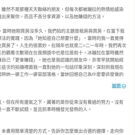


，雖然不是那種天天聯絡的朋友，但每次都被蹦拉的熱情給感染
樣的朋友——她讓妳看到，女人可以同時勇敢又溫柔，可以理性地
成全真正的自己

出來幫你，而且不吝分享資源、以及她賺錢的方法。

自我選擇的肌肉

近想要的生活

年，當時她剛買房沒多久，我們拍的主題是租房與買房，在當下我
種日常練習。

想法的實踐，因為「她知道自己想要什麼」，當時的我一直覺得
也買房了。人生的很奧妙，在隔年也就是二○二一年時，我們再次
s）說過：

沒有放棄為自己選擇的權利
片的觀看次數現在在我頻道中也是位居前十，冰蹦拉在當時雖然
讓自己「更會賺錢」，她也是我認識的朋友中，非常早就開始經
向。（The good life is a process, not a state of 
在這次的拍攝裡面我一直對她的一句話印象深刻，深刻到我現在
ion.）

當時她一邊工作一邊寫部落格，當她回想自己為什麼要這麼做的
間不值錢，所以我希望能夠把自己的時間，花在可以增加自己收
人。她用自己的故事提醒我們——快樂不是結果，而是一種日常練
展開
，直到現在。

氣，但在所有運氣之下，藏著的是你從來沒有看過的努力。沒有
樣」，我們總想著自己想要變有錢，想要有更多的收入，但都只
回對生活的喜歡，就讓這本書成為一個溫柔的開始。願妳在閱讀的
一直不斷試錯，並且抓準時機發光發熱的人。

怕被不理解，單就是沒有「行動」，我跟冰蹦拉都不是出生豪
的自己！

代，不是我們特別厲害，而是我們開始「做」一件事，不管是什
學，財富自然而然會慢慢地聚集，尤其現在的資源五花八門，只
，本書用簡單清楚的方式，告訴你怎麼做出合適的選擇，走向你

