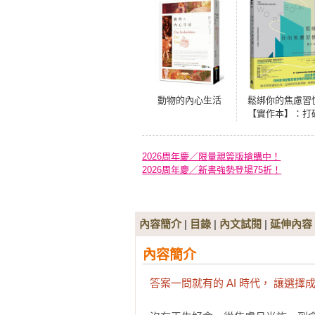
動物的內心生活
鬆綁你的焦慮習
【實作本】：打
擔憂與恐懼迴圈
引導練習
2026周年慶／限量親簽版搶購中！
2026周年慶／新書強勢登場75折！
內容簡介
|
目錄
|
內文試閱
|
延伸內容
內容簡介
答案一問就有的 AI 時代， 讓選擇