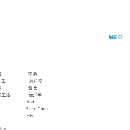
要的生活，你也可以一邊快樂、一邊好好生活，越來越有錢、越來
展開
            李勛

            莉莉嗯

            蕾咪

           簡少年

            Ann

            Blaire Chen

           Elly

結果
