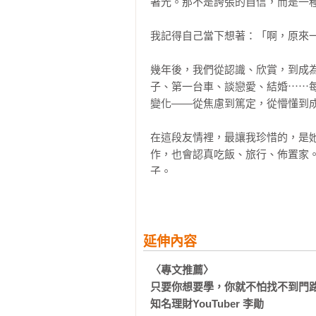
著光。那不是誇張的自信，而是一種
3-3   善用資產配置，美元保單幫我
3-4   理財不是硬仗，而是讓你不再
我記得自己當下想著：「啊，原來一
3-5   自信的女人，是有安全感的女人
幾年後，我們從認識、欣賞，到成
Chapter 4       選擇快樂

子、第一台車、談戀愛、結婚⋯⋯
4-1   不只是瘦身，運動是我的自療計
變化——從焦慮到篤定，從懵懂到成
4-2   快樂不該被排在日程最後

4-3   我靠練習，養出情緒穩定的能力
在這段友情裡，最讓我珍惜的，是
4-4   來一場什麼都不做的旅行，
作，也會認真吃飯、旅行、佈置家
4-5   別讓生活只剩工作，理財、
子。

Chapter 5        選擇溝通

拉拉給我一種很特別的能量——她總
5-1   家人與愛人之間，也能學習彼
5-2   心理諮商不是脆弱，是對自己
這份「拉拉式鬆弛感」，其實是她面
延伸內容
5-3   懂得吵架，才懂得愛人

5-4   「有話好說」不是技巧，是態度
〈專文推薦〉

在買房之後，她對人生的理解又更
5-5   劃一條漂亮的線，保護自己也
只要你想要學，你就不怕找不到門路
去選擇、去生活。她的理財思維、
知名理財YouTuber 李勛
是在追求某種標準的人生，而是在打
Chapter 6        我的節奏
