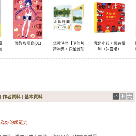
慣
調教咖啡廳(01)
北歐時間【明信片
我是小孩，我有權
破
禮物書，送給最珍
利（注音版）
的
貴的你】：世界第
一幸福國度教會我
的事
|
作者資料
|
基本資料
成為你的超能力