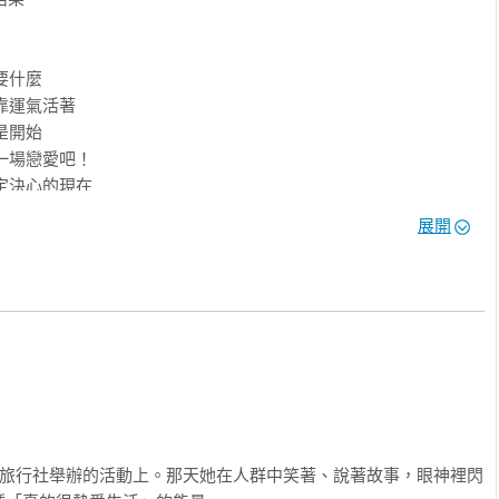
要什麼

靠運氣活著

是開始

一場戀愛吧！

定決心的現在

展開
換的技能

養實力



讓人脈自然生長

只要你開始走

的安身立命

年旅行社舉辦的活動上。那天她在人群中笑著、說著故事，眼神裡閃
是「只能接受」
