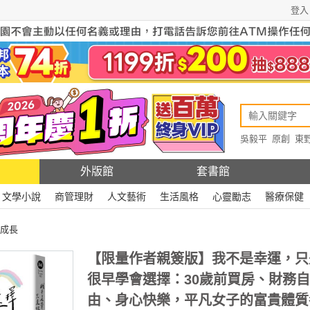
登入
吳毅平
原創
東
原創
Rewire
外版館
套書館
文學小說
商管理財
人文藝術
生活風格
心靈勵志
醫療保健
成長
【限量作者親簽版】我不是幸運，只
很早學會選擇：30歲前買房、財務自
由、身心快樂，平凡女子的富貴體質