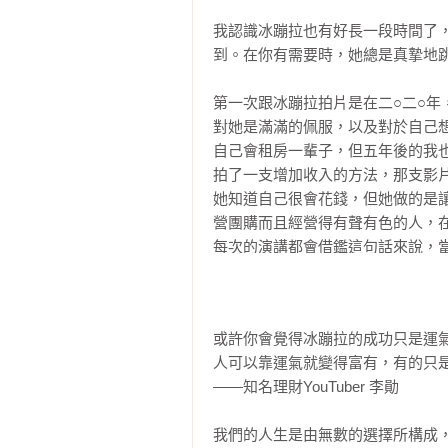
6-1   我的夢想清單，每年都重新編輯
我認識冰蹦拉也有好長一段時間了
有一種幸福，是身邊有個像拉拉這
6-2   時間不是拿來拼命，而是拿來
到。在你有需要時，她總是真摯地跳
規劃未來，也能浪漫地擁抱當下。

6-3   真正的「富貴體質」，是長出
6-4   不求一夜翻轉，只求每天更靠
第一次跟冰蹦拉拍片是在二○二○
她讓妳相信，快樂不是結果，而是一
6-5   練習選擇，人生才有可能

對她是滿滿的佩服，以及對於自己
自己會租房一輩子，但五年後的我
心理學家卡爾·羅傑斯（Carl Roger
 結語        我不是幸運，只是
拍了一支增加收入的方法，那支影
她知道自己很會花錢，但她做的是
真正的「好生活」，不是抵達，而是一段不斷前進的方
營團購而且經營得有聲有色的人，
being. It is a direction, not a destinat
每次的演講都會借鑑這句話來說，
時候她說了，「因為我覺得我的時
冰蹦拉，就是那樣一個不斷前進的
入的事情上面」，這句話我記了好久
習。

或許你會覺得冰蹦拉的成功只是運
「不做不會怎樣，做了可能很不一
如果你正想重新出發，或只是想找
人可以靠運氣就變得富有，有的只是
是「想著」，怕失敗、怕被嘲笑、
過程裡，也能慢慢活成那個閃閃發光
——知名理財YouTuber 李勛

門，但我們想辦法讓自己變成富一
麼事，只要有踏出第一步，邊做邊
〈專文推薦〉

我們的人生是由無數的選擇所構成
要你想要學，你就不怕找不到門路。
照顧自己，才是最有價值的投資
