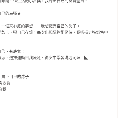
賺錢、懂生活的小富婆，我練出自己的富貴體質。

己的幸運★

一個來心底的夢想——我想擁有自己的房子。

提款卡，逼自己存錢；每次出現購物衝動時，我選擇走進銷售中
信、有底氣：

源、選擇運動自我療癒、衝突中學習溝通同理。◣

買下自己的房子

飲食

我
