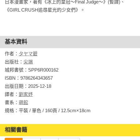
日本漫畫家，著有《冰上的皇冠〜Final Judge〜》(暫譯)、
《GIRL CRUSH追尋星光的少女們》。
基本資料
作者：
タヤマ碧
出版社：
尖端
城邦書號：SPP6R000162

ISBN：9786264343657

出版日期：2025-12-18

譯者：
劉家妤
書系：
萌館
規格：平裝 / 單色 / 160頁 / 12.5cm×18cm                
相關書籍