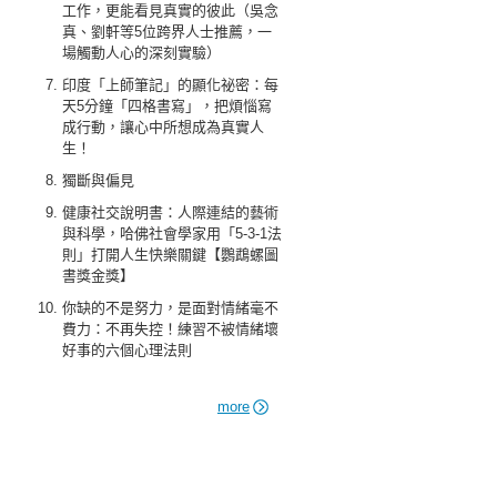
工作，更能看見真實的彼此（吳念
真、劉軒等5位跨界人士推薦，一
場觸動人心的深刻實驗）
印度「上師筆記」的顯化祕密：每
天5分鐘「四格書寫」，把煩惱寫
成行動，讓心中所想成為真實人
生！
獨斷與偏見
健康社交說明書：人際連結的藝術
與科學，哈佛社會學家用「5-3-1法
則」打開人生快樂關鍵【鸚鵡螺圖
書獎金獎】
你缺的不是努力，是面對情緒毫不
費力：不再失控！練習不被情緒壞
好事的六個心理法則
more