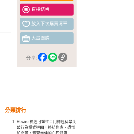
直接結帳
放入下次購買清單
大量團購
分享:
分類排行
Rewire-神經可塑性：用神經科學突
破行為模式迴圈，終結焦慮、恐慌
和憂鬱，實現最佳的心理健康