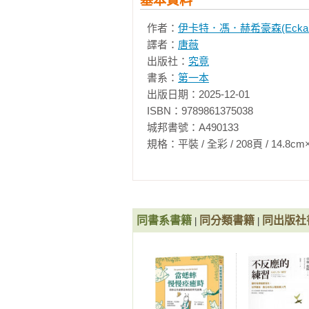
基本資料
作者：
伊卡特．馮．赫希豪森(Eckart vo
譯者：
唐薇
出版社：
究竟
書系：
第一本
出版日期：2025-12-01

ISBN：9789861375038

城邦書號：A490133

規格：平裝 / 全彩 / 208頁 / 14.8cm×21cm 
同書系書籍
同分類書籍
同出版社
|
|