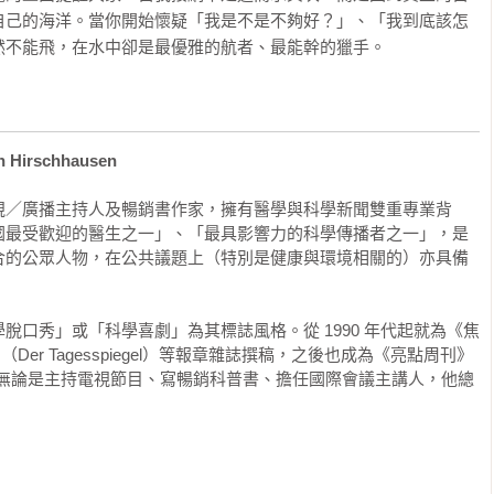
自己的海洋。當你開始懷疑「我是不是不夠好？」、「我到底該怎
然不能飛，在水中卻是最優雅的航者、最能幹的獵手。
irschhausen
視／廣播主持人及暢銷書作家，擁有醫學與科學新聞雙重專業背
國最受歡迎的醫生之一」、「最具影響力的科學傳播者之一」，是
合的公眾人物，在公共議題上（特別是健康與環境相關的）亦具備
脫口秀」或「科學喜劇」為其標誌風格。從 1990 年代起就為《焦
Der Tagesspiegel）等報章雜誌撰稿，之後也成為《亮點周刊》
家。無論是主持電視節目、寫暢銷科普書、擔任國際會議主講人，他總
。