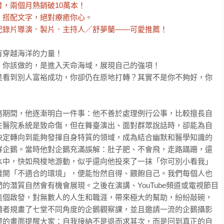
，兩個月熱銷破10萬本！

搭配文字，絕對療癒你心。

紀錄片導演．製片．主持人／舒夢蘭——可愛推薦！
穿越海洋的力量！

你該做的，是進入天命海域，展現自己的強項！

是看到別人富裕成功，你卻仍在原地打轉？其實不是你不夠好，你
務期間，他逐漸明白一件事：他不善於處理例行公事，比較擅長自
在醫院系統是致命傷，但在舞臺演出、面對群眾說話時，卻能為自
決定轉向到能夠發揮自身特質的領域，成為結合幽默和醫學知識的
群企鵝。當時他對企鵝充滿誤解：肚子肥、不會飛，走路蹣跚，還
水中，快如飛梭地游動，似乎還向他投來了一抹「你可別小看我」
離開「不適合的環境」，便能怡然自得、餵飽自己。我們每個人也
的潛質自然會有機會展現。之後在演講、YouTube頻道或電視節目
這個啟發，對無數人的人生和職涯，帶來極大的幫助，紛紛敲碗，
讀者規畫了七堂不同角度的企鵝觀察課，並且邀請一流的企鵝攝影
麗的畫面提醒大家：自我接納不是退而求其次，而是回到真正的自