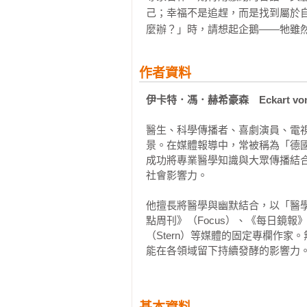
己；幸福不是追趕，而是找到屬於
麼辦？」時，請想起企鵝——牠雖
作者資料
伊卡特．馮．赫希豪森　Eckart von H
醫生、科學傳播者、喜劇演員、電
景。在媒體報導中，常被稱為「德
成功將專業醫學知識與大眾傳播結
社會影響力。

他擅長將醫學與幽默結合，以「醫學
點周刊》（Focus）、《每日鏡報》（
（Stern）等媒體的固定專欄作
能在各領域留下持續發酵的影響力