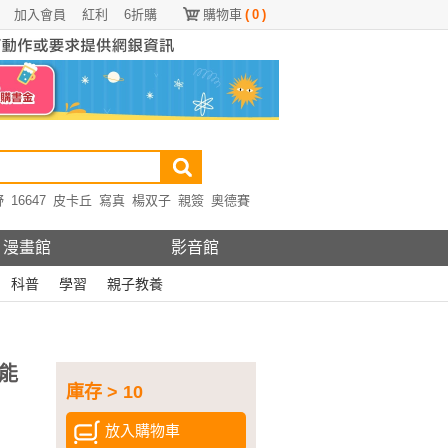
加入會員
紅利
6折購
購物車
(
0
)
野
16647
皮卡丘
寫真
楊双子
親簽
奧德賽
漫畫館
影音館
科普
學習
親子教養
能
庫存 > 10
放入購物車