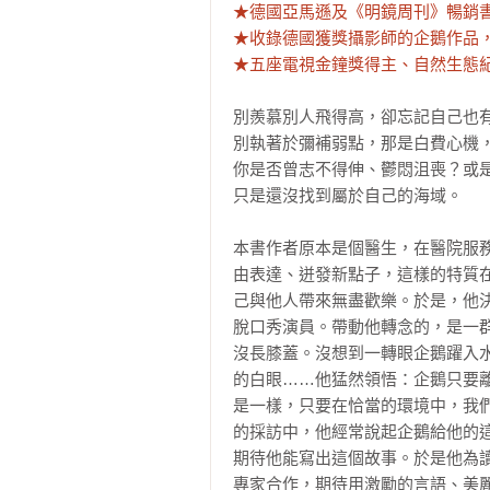
★德國亞馬遜及《明鏡周刊》暢銷書
★收錄德國獲獎攝影師的企鵝作品，
★五座電視金鐘獎得主、自然生態
別羨慕別人飛得高，卻忘記自己也有
別執著於彌補弱點，那是白費心機，
你是否曾志不得伸、鬱悶沮喪？或
只是還沒找到屬於自己的海域。

本書作者原本是個醫生，在醫院服
由表達、迸發新點子，這樣的特質
己與他人帶來無盡歡樂。於是，他
脫口秀演員。帶動他轉念的，是一
沒長膝蓋。沒想到一轉眼企鵝躍入
的白眼……他猛然領悟：企鵝只要
是一樣，只要在恰當的環境中，我們
的採訪中，他經常說起企鵝給他的
期待他能寫出這個故事。於是他為
專家合作，期待用激勵的言語、美