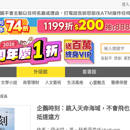
登入
吳毅平
原創
東
原創
Rewire
外版館
套書館
文學小說
商管理財
人文藝術
生活風格
心靈勵志
醫療保健
成長
企鵝時刻：跳入天命海域，不會飛也
抵達遠方
作者：
伊卡特．馮．赫希豪森(Eckart von