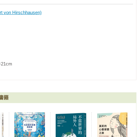
n Hirschhausen)
               
書籍