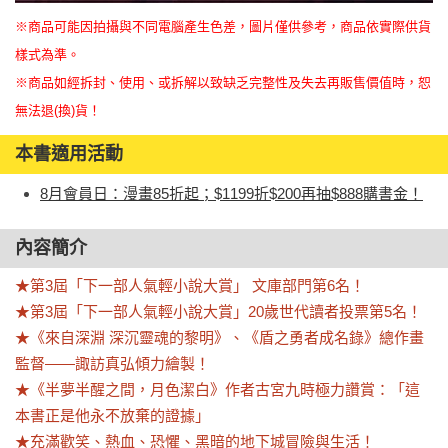
※商品可能因拍攝與不同電腦產生色差，圖片僅供參考，商品依實際供貨
樣式為準。
※商品如經拆封、使用、或拆解以致缺乏完整性及失去再販售價值時，恕
無法退(換)貨！
本書適用活動
8月會員日：漫畫85折起；$1199折$200再抽$888購書金！
內容簡介
★第3屆「下一部人氣輕小說大賞」 文庫部門第6名！

★第3屆「下一部人氣輕小說大賞」20歲世代讀者投票第5名！

★《來自深淵 深沉靈魂的黎明》、《盾之勇者成名錄》總作畫
監督——諏訪真弘傾力繪製！

★《半夢半醒之間，月色潔白》作者古宮九時極力讚賞：「這
本書正是他永不放棄的證據」

★充滿歡笑、熱血、恐懼、黑暗的地下城冒險與生活！