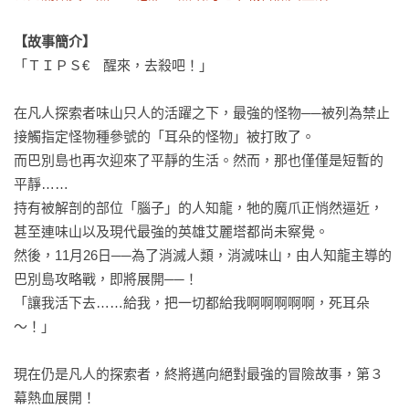
【故事簡介】
「ＴＩＰＳ€　醒來，去殺吧！」

在凡人探索者味山只人的活躍之下，最強的怪物──被列為禁止
接觸指定怪物種參號的「耳朵的怪物」被打敗了。

而巴別島也再次迎來了平靜的生活。然而，那也僅僅是短暫的
平靜……

持有被解剖的部位「腦子」的人知龍，牠的魔爪正悄然逼近，
甚至連味山以及現代最強的英雄艾麗塔都尚未察覺。

然後，11月26日──為了消滅人類，消滅味山，由人知龍主導的
巴別島攻略戰，即將展開──！

「讓我活下去……給我，把一切都給我啊啊啊啊啊，死耳朵
～！」

現在仍是凡人的探索者，終將邁向絕對最強的冒險故事，第３
幕熱血展開！