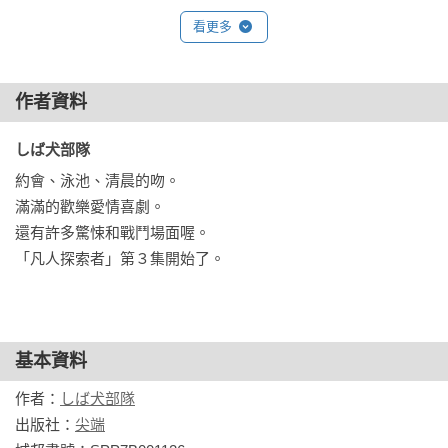
看更多
作者資料
しば犬部隊 
約會、泳池、清晨的吻。

滿滿的歡樂愛情喜劇。

還有許多驚悚和戰鬥場面喔。

「凡人探索者」第３集開始了。
基本資料
作者：
しば犬部隊
出版社：
尖端