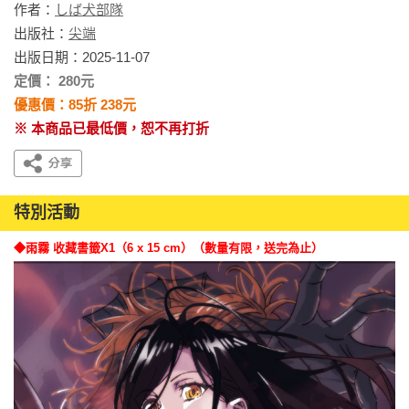
作者：
しば犬部隊
出版社：
尖端
出版日期：2025-11-07
定價： 280元
優惠價：85折 238元
※ 本商品已最低價，恕不再打折
特別活動
◆雨霧 收藏書籤X1（6 x 15 cm）（數量有限，送完為止）