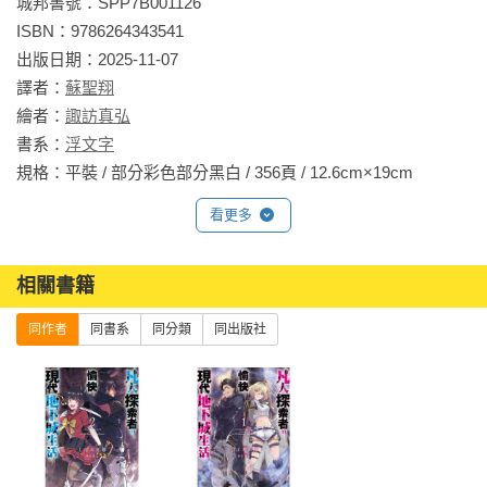
城邦書號：SPP7B001126

ISBN：9786264343541

出版日期：2025-11-07

譯者：
蘇聖翔
繪者：
諏訪真弘
書系：
浮文字
規格：平裝 / 部分彩色部分黑白 / 356頁 / 12.6cm×19cm                
看更多
相關書籍
同作者
同書系
同分類
同出版社