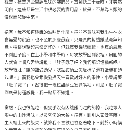
枕套、被套這些單調乏味的裝飾品。直到快二十歲時，才突然
明白，這些都是生活中很必要的實用品，於是，不禁為人類的
儉樸而悲從中來。

還有，我不知道饑餓的滋味是什麼。這並不意味著我出生在衣
食無憂的家庭，也不至於那麼愚蠢，只是真的對饑餓感毫無知
覺。這樣說聽起來蠻奇怪的，但就算我饑腸轆轆，也真的感覺
不到肚子餓。在上小學和中學時，每次放學回到家裡，周圍的
人就會七嘴八舌地說道：「肚子餓了吧？我們都記憶猶新呢，
放學後肚子餓的難受勁兒。吃點甜納豆怎麼樣？還有蛋糕和麵
包呢。」而我也會乘機發揮天生喜歡討好人的秉性，小聲說著
「肚子餓了」，然後把十幾粒甜納豆塞進嘴裡。可是，肚子餓
到底是何種感覺，我一點都不知道。

當然，我也很能吃。但幾乎沒有因饑餓而吃的記憶。我吃眾人
眼中的山珍海味，以及奢侈的大餐。還有，到別人家做客時，
主人端上來的飯菜，就算我不喜歡也會忍著吃下。對於小時候