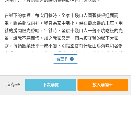
的我而言，最為痛苦的時刻莫過於在自己家吃飯。

在鄉下的家裡，每次用餐時，全家十幾口人圍著餐桌迎面而
坐，飯菜擺成兩列，我身為家中老小，坐在最靠邊的末座。用
餐的房間燈光昏暗，午餐時，全家十幾口人一聲不吭吃飯的光
景，讓我不寒而慄。加之我家又是一個古板守舊的鄉下大家
庭，每頓飯菜幾乎一成不變，別指望會有什麼山珍海味和奢侈
大餐，久而久之，使我對用餐時間充滿恐懼。我坐在昏暗的餐
看更多
桌旁，因寒冷而渾身打戰，一點一點地把飯菜塞進嘴裡，不由
地在心中暗暗想：人為什麼每天非得吃三餐不可呢？每個人用
餐時都板著臉，彷彿在履行某種儀式。全家老小一日三餐，在
延伸內容
規定的時刻聚集在昏暗的房間裡，井然有序地擺好飯菜，不論
庫存=5
下次購買
放入購物車
是否想吃，都會低著頭一聲不吭地嚼著飯粒，彷彿是向潛伏於
溫柔與純粹的生死劫
家中的亡靈進行祈禱的一種儀式。

經典名作破繭時
「人不吃飯就會死」這句話在我聽來，無異於一種討厭的恐
編譯完太宰治年譜，我才知道《人間失格》的寫作地點不只是
嚇。可是，這種迷信（即使到今天，我依然覺得它是某種迷
太宰治的家，而是先後輾轉多地寫完了這部中篇。一九四八年
信）卻總是帶給我不安與恐懼。因為人不吃飯就會死，所以才
三月七日，太宰治在築摩書房社長古田晁的精心安排下，獨自