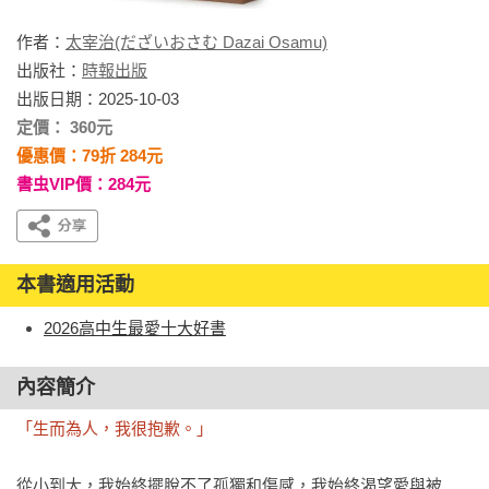
作者：
太宰治(だざいおさむ Dazai Osamu)
出版社：
時報出版
出版日期：2025-10-03
定價： 360元
優惠價：79折 284元
書虫VIP價：284元
本書適用活動
2026高中生最愛十大好書
內容簡介
「生而為人，我很抱歉。」
從小到大，我始終擺脫不了孤獨和傷感，我始終渴望愛與被