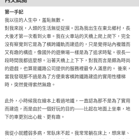
內文試閱
頭、額頭上的皺紋，還是眉毛、眼睛、鼻子、嘴巴和下頦，看
起來都平常無奇。這張臉不只是毫無表情，更不會給人留下任
第一手記
何印象。比如說，當我看完照片合上眼，這張臉就被我忘得一
我以往的人生中，羞恥無數。

乾二淨了。雖然還記得房間內的牆壁、小火盆，但對於房間內
對我來說，人類的生活無從捉摸。因為我出生在東北鄉村，長
主人公的印象，卻煙消雲散，怎麼也想不起來。那是一張無法
大後才第一次看到火車。我在火車站的天橋上爬上爬下，完全
畫成畫的臉，甚至連漫畫也畫不成。睜開眼睛看過後，我甚至
沒有察覺到它是為了橫跨鐵軌而建造的，只是覺得站內複雜而
不會產生「啊，想起來了，原來長這模樣啊」這樣的愉悅感。
又有趣的構造，像國外的遊樂場一樣是為了追求時髦。很長一
用更極端的說法，即使睜開眼再看這張照片，也不會想起那張
段時間我都這麼想。沿著天橋上上下下，對我而言是頗為時尚
臉，只會變得愈發不愉快和焦慮，最終只好移開視線。

的遊戲，也算是鐵路公司提供的服務裡最令人滿意的。 後來，
當我發現那不過是為了方便乘客橫跨鐵路建造的實用性樓梯
即使所謂的「死相」，也應該比這張照片更有表情、更讓人印
時，突然覺得索然無趣。

象深刻吧，也就是把馬頭安裝在人身上的這種感覺吧。總之，
這張照片會讓看到的人莫名地毛骨悚然，心情變壞。迄今為
此外，小時候我在繪本上看過地鐵，一直認為那不是為了實用
止，我從未見過長相如此怪異的男人。
而建造，而是由於一個好玩的目的――比起在地面上坐車，地
下的車更別出心裁、更有趣。

我從小就體弱多病，常臥床不起。我常常躺在床上，想床單、