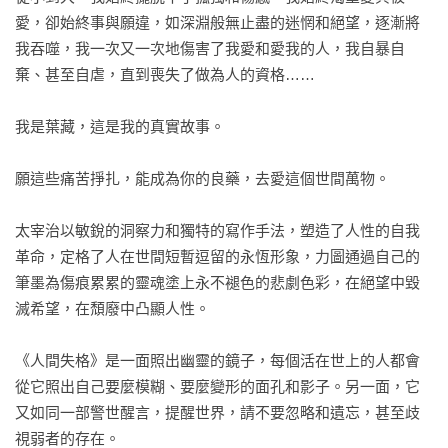
愛，卻始終事與願違，如深淵般無止盡的迷惘和絕望，逐漸將
我吞噬，我一次又一次地傷害了我愛和愛我的人，我自暴自
棄、甚至自虐，直到喪失了做為人的資格……

我是葉藏，這是我的真實故事。

願這些痛苦掙扎，能成為你的良藥，去愛這個世間萬物。

太宰治以敏銳的洞察力和獨特的寫作手法，塑造了人性的自我
革命，定格了人在世間短暫逗留的永恆形象，力圖通過自己的
筆墨為傷痕累累的靈魂塗上永不褪色的悲劇色彩，在絕望中毀
滅希望，在頹廢中凸顯人性。

《人間失格》是一面照出幽靈的鏡子，每個活在世上的人都會
從它照出自己要麼模糊、要麼變形的面孔和影子。另一面，它
又如同一部警世醒言，提醒世界，請不要忽略和遺忘，甚至歧
視弱者的存在。