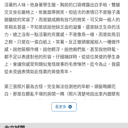
活著的人味。他身著學生服，胸前的口袋裡露出白手帕，雙腿
交叉坐在籐椅上，依舊面帶微笑。但這次的表情已不是猴子滿
臉皺紋的笑容了，而是變成頗有技巧的微笑，可又與一般人的
笑相去甚遠。不知是該說他缺乏血的凝重，還是缺乏生命的活
力，總之沒有一點活著的充實感。不是像鳥一樣，而是如鳥羽
之輕，只是在一張白紙上，笑著。反正徹頭徹尾給人一種做作
感。說他裝模作樣，說他輕浮，說他娘們氣，甚至說他時髦，
都不足以表達對他的形容。仔細端詳時，從這位英俊的學生身
上，會讓你感受到類似鬼怪故事的毛骨悚然。迄今為止，我還
從未見過表情如此怪異的英俊青年。

第三張照片最為古怪，完全無法估測他的年齡。頭髮略顯花
白，那是在髒亂不堪的房間一隅（照片清楚地拍出室內牆壁有
三處剝落），他的雙手伸向小小的火盆取暖。這次他沒有笑，
看更多
面無表情。他坐著，雙手伸向火盆，像自然死去了一樣，照片
上彌漫著不祥的氣氛。奇怪的不只這些，由於照片把他的臉拍
得很大，因此我得以仔細端詳那張臉的面部輪廓。無論是額