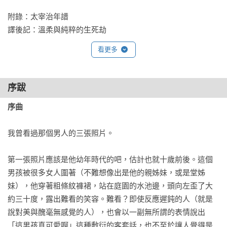
附錄：太宰治年譜

譯後記：溫柔與純粹的生死劫
看更多
序跋
序曲 
我曾看過那個男人的三張照片。

第一張照片應該是他幼年時代的吧，估計也就十歲前後。這個
男孩被很多女人圍著（不難想像出是他的親姊妹，或是堂姊
妹），他穿著粗條紋褲裙，站在庭園的水池邊，頭向左歪了大
約三十度，露出難看的笑容。難看？即使反應遲鈍的人（就是
說對美與醜毫無感覺的人），也會以一副無所謂的表情說出
「這男孩真可愛啊」這種敷衍的客套話，也不至於讓人覺得是