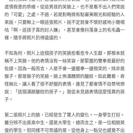
虛情假意的恭維。從這男孩的笑臉上，也不是看不出人們常說
的「可愛」之處。不過，若是對略微有點審美眼光和經驗的人
來說，只要瞅上一眼這張照片，說不定就會不懷好感地小聲嘀
咕「啊，這孩子真的討人嫌」，甚至會像抖落身上的毛毛蟲一
樣，隨手將照片扔得遠遠的。

不知為何，照片上這個孩子的笑臉愈看愈令人生厭。那根本就
稱不上笑臉。他的表情沒有一絲笑容，那緊握的雙拳是最好的
佐證。因為一般而言，人是不會一邊握拳一邊微笑的，除非是
猴子，那是猴子的笑臉。臉上佈滿醜陋的皺紋。如此難看、奇
怪無比、讓人看了很不舒服的表情，誰見了都會情不自禁地想
說：「這個滿臉皺紋的孩子。」我從未見過表情這麼怪異的孩
子。

第二張照片上的臉，已經發生了驚人的變化。一身學生打扮。
雖分辨不出是高中生，還是大學生，總而言之，是一位相貌英
俊的學生。但同樣不可思議的是，從他身上一點兒也感覺不出