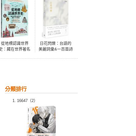
從地標認識世界
日花閃爍：台語的
史：藏在世界著名
美麗詞彙&一百首詩
建築中的歷史、文
化與藝術
分類排行
16647（2）