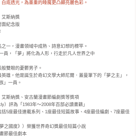
，白底透光，為墨重的睡魔更凸顯亮麗色彩。
艾斯納獎

面紀念版



之一，漫畫領域中成熟、詩意幻想的標竿。

一員，「夢」將化為人形，行走於凡人世界之中

般雙眼的憂鬱男子。

級英雄，他是誕生於奇幻文學大師尼爾．蓋曼筆下的「夢之主」，
族」一員。

艾斯納獎、安古蘭漫畫節編劇獎等獎項

eekly）評為「1983年～2008年百部必讀書籍」

括5座最佳連載系列、1座最佳短篇故事、4座最佳編劇、7座最佳
夢之國度》）榮獲世界奇幻獎最佳短篇小說

畫節最佳劇本
