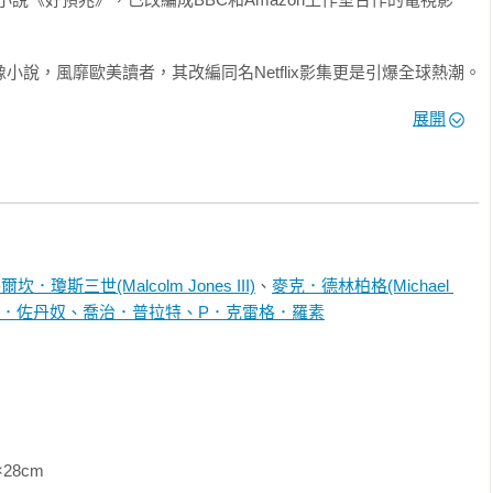
C 宇宙裡的神祕角色「魅影陌客」，但提案被拒絕後，編輯突然
有一個條件，名字要保留，其他你想怎麼寫都可以。

小說，風靡歐美讀者，其改編同名Netflix影集更是引爆全球熱潮。

英雄設定，腦海中浮現的畫面是一個蒼白瘦弱的男人，赤裸地被囚
展開
全新宇宙。

周年典藏封面紀念版）【全球Netflix TOP 1 人氣影集同名原
為喜歡漫畫而已，而是因為他覺得小說像是一片已被開墾過的田
名經典美漫代表作】》《睡魔7：浮生若寄（三十周年典藏封面紀念
；但漫畫不同，在他眼中是「一片叢林」，還沒人走過的地帶，他
 人氣影集同名原作，奇幻文學大師尼爾‧蓋曼最知名經典美漫代表作】》
藏封面紀念版）【全球Netflix TOP 1 人氣影集同名原作，奇幻
漫代表作】》《睡魔2：玩偶之家（三十周年典藏封面紀念版）【全
爾坎．瓊斯三世(Malcolm Jones III)
、
麥克．德林柏格(Michael 
集同名原作，奇幻文學大師尼爾‧蓋曼最知名經典美漫代表作】》《睡魔3：夢
夢」這個詞的多重意義：

．佐丹奴、喬治．普拉特、P．克雷格．羅素
球Netflix TOP 1 人氣影集同名原作，奇幻文學大師尼爾‧蓋
前奏與夜曲（三十周年典藏封面紀念版）【全球Netflix TOP 1 
‧蓋曼最知名經典美漫代表作，首集Netflix影視書衣版】》
同層次的幻想之間，你以為恐怖漫畫都是想像出來的？其實《睡
夢。他從小常常夢到可怕的事，但創作《睡魔》之後，每次夢到噩
               