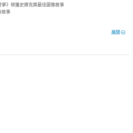
狩夢》榮獲史鐸克獎最佳圖像敘事

故事

展開
）、方波坡POPO （廢柴觀察室）、陳怡靜（漫畫記者/《大人的漫畫
、龍貓大王通信（影評人）、難攻博士（中華科幻學會會長）

》以深邃絢麗、富有詩意的筆調，講述了這位夢之主宰的傳奇。它
又有着千絲萬縷的聯繫。其架構宏大，跨越無限時空：從遠古蠻荒
神鬼精怪、超級英雄還是庸碌一生的凡人，都參與了這部悲喜劇的
睡魔》充滿了多元化的藝術風格，畫面語言如夢境般多姿多彩。

他的女子，將她打入地獄，永世不得超生。

足——其他成員說服了他，這樣的懲罰並不公正。

拯救被他放逐的愛人。

，而這位墮落天使的手段向來隱晦難測……