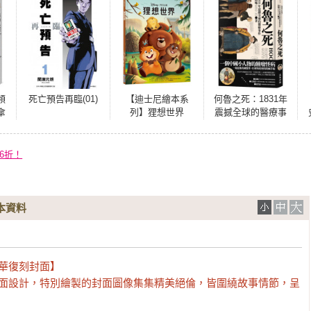
領
死亡預告再臨(01)
【迪士尼繪本系
何魯之死：1831年
傘
列】狸想世界
震撼全球的醫療事
回
件
6折！
本資料
華復刻封面】

封面設計，特別繪製的封面圖像集集精美絕倫，皆圍繞故事情節，呈