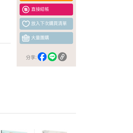
直接結帳
放入下次購買清單
大量團購
分享: