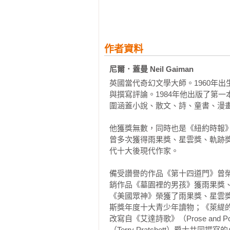
還有我們用來理解世界的故事。

這些概念，讓他可以自由穿梭在不
魔》很多驚悚畫面都來自蓋曼的惡
作者資料
夢，他都會興奮地跳起來記下來。

尼爾．蓋曼 Neil Gaiman
英國當代奇幻文學大師。1960年
心想：哇！這可以用來寫故事！甚
與撰寫評論。1984年他出版了第
他的熱情感到害怕。

圍涵蓋小說、散文、詩、童書、漫畫
摩耳甫斯的服裝設計也很有趣，他
他獲獎無數，同時也是《紐約時報
這個角色的設計也很神奇，畫家 Mike
曾多次獲得雨果獎、星雲獎、軌跡
孩為原型，對方完全不知道自己被畫
代十大後現代作家。

而《睡魔》初期其實是跟 DC 超
備受讚譽的作品《第十四道門》曾
蓋曼後來受不了別人改動角色背景
銷作品《墓園裡的男孩》獲雨果獎
系統，結果反而成就了這部作品的
《美國眾神》榮獲了雨果獎、星雲
斯獎年度十大青少年讀物；《萊緹的
改寫自《艾達詩歌》（Prose and
你知道嗎？《睡魔》的誕生其實是個
（Terry Pratchett）爵士