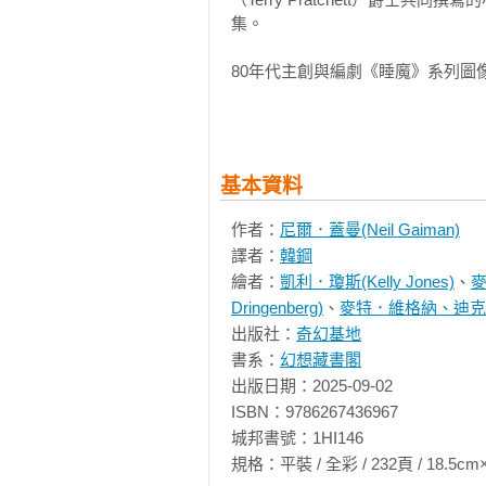
集。

原本尼爾．蓋曼想寫的是另一位 D
說：不然你要不要重啟「睡魔」？但
80年代主創與編劇《睡魔》系列圖像
就是這句話，讓蓋曼完全拋棄傳統
目前與妻兒定居美國明尼蘇達州。

禁在黑暗中——從此開啟《睡魔》的
相關著作：《睡魔6：寓言與倒影（三十
基本資料
他為什麼選漫畫這個媒介？不是因
作，奇幻文學大師尼爾‧蓋曼最知
地，難以留下真正屬於自己的東西
版）【全球Netflix TOP 1
作者：
尼爾．蓋曼(Neil Gaiman)
想成為那個第一個砍草開路的人。

《睡魔5：一場遊戲一場夢（三十周年典
譯者：
韓鋼
文學大師尼爾‧蓋曼最知名經典美
繪者：
凱利．瓊斯(Kelly Jones)
、
麥
球Netflix TOP 1 人氣影
《睡魔》整個故事的發想，都來自「
Dringenberg)
、
麥特．維格納、迪克
之國度（三十周年典藏封面紀念版）【全
睡夢中的夢。

曼最知名經典美漫代表作】》《睡魔1：
出版社：
奇幻基地
人生的夢想。

人氣影集同名原作，奇幻文學大師尼爾
書系：
幻想藏書閣
還有我們用來理解世界的故事。

出版日期：2025-09-02

ISBN：9786267436967

這些概念，讓他可以自由穿梭在不
城邦書號：1HI146

魔》很多驚悚畫面都來自蓋曼的惡
規格：平裝 / 全彩 / 232頁 / 18.5cm×28cm 
夢，他都會興奮地跳起來記下來。
