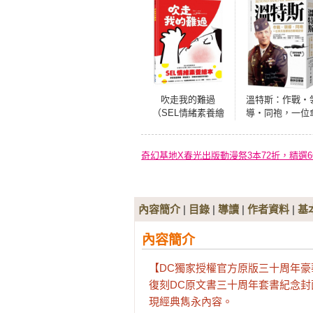
吹走我的難過
溫特斯：作戰‧
（SEL情緒素養繪
導‧同袍，一位
本）
兵指揮官的戰場
憶
奇幻基地X春光出版動漫祭3本72折，精選6
內容簡介
|
目錄
|
導讀
|
作者資料
|
基
內容簡介
【DC獨家授權官方原版三十周年豪
復刻DC原文書三十周年套書紀念
現經典雋永內容。
