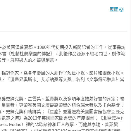
展開
同層次的幻想之間，你以為恐怖漫畫都是想像出來的？其實《睡
夢。他從小常常夢到可怕的事，但創作《睡魔》之後，每次夢到噩
出生於英國漢普夏郡。1980年代初期投入新聞記者的工作，從事採訪
至有一天，那些惡夢突然不再來了，他開玩笑說：可能是惡夢也對
一本書《杜蘭杜蘭樂團的傳記》，此後作品源源不絕地問世，創作範
等，展現過人的才華與創意。

那件經典黑袍，靈感竟然來自蓋曼自己衣櫃裡的一件和服；連死亡
》暢銷作家，爲各年齡層的人創作了短篇小說、影片和圖像小說。
 Dringenberg 畫的草圖是以他朋友——一位住在鹽湖城的歌德女
獎、「漫畫界奧斯卡」艾斯納獎等大獎，名列《文學傳記辭典》當
進漫畫裡，三年後才意外發現自己是死亡本人。

級英雄世界有連動的，像是約翰．康斯坦丁、火星獵人都曾登場，但
榮獲史鐸克獎、星雲獎、藍帶獎以及多項年度推薦好書的肯定；暢
，於是決定讓《睡魔》脫離共享宇宙，只專注於自己的神話與文學
、星雲獎，更榮獲美國文壇最高榮譽的紐伯瑞大獎以及卡內基獎；
獨立與深度。
導讀——Comic名作復活
獎、史鐸克獎和軌跡獎；《星塵》並獲選為美國圖書館協會亞歷克
遺忘之海》為2013年英國國家圖書獎的年度圖書；《北歐眾神》
 Poetic Eddas）裡的北歐諸神和巨人故事，而他與泰瑞．普萊契
意外。

共同撰寫的小說《好預兆》，已改編成BBC和Amazon工作室合作的電視影