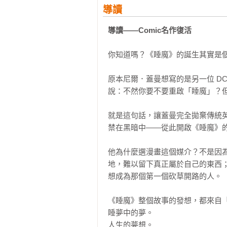
導讀
導讀——Comic名作復活
你知道嗎？《睡魔》的誕生其實是個
原本尼爾．蓋曼想寫的是另一位 D
說：不然你要不要重啟「睡魔」？但
就是這句話，讓蓋曼完全拋棄傳統
禁在黑暗中——從此開啟《睡魔》的
他為什麼選漫畫這個媒介？不是因
地，難以留下真正屬於自己的東西
想成為那個第一個砍草開路的人。

《睡魔》整個故事的發想，都來自「
睡夢中的夢。

人生的夢想。
