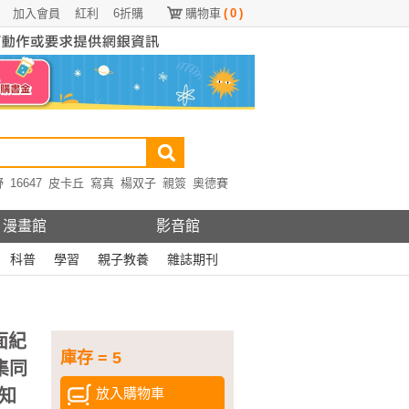
加入會員
紅利
6折購
購物車
(
0
)
野
16647
皮卡丘
寫真
楊双子
親簽
奧德賽
漫畫館
影音館
科普
學習
親子教養
雜誌期刊
面紀
庫存 = 5
影集同
放入購物車
知