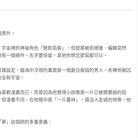
意外。

C 宇宙裡的神祕角色「魅影陌客」，但提案被拒絕後，編輯突然
有一個條件，名字要保留，其他你想怎麼寫都可以。

英雄設定，腦海中浮現的畫面是一個蒼白瘦弱的男人，赤裸地被囚
全新宇宙。

為喜歡漫畫而已，而是因為他覺得小說像是一片已被開墾過的田
；但漫畫不同，在他眼中是「一片叢林」，還沒人走過的地帶，他
夢」這個詞的多重意義：
