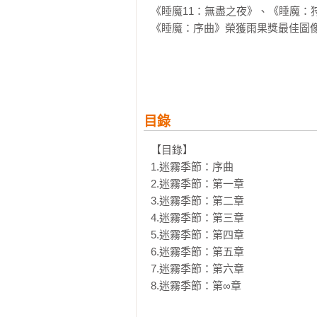
《睡魔11：無盡之夜》、《睡魔：
《睡魔：序曲》榮獲雨果獎最佳圖像
【名人媒體推薦】
史蒂芬．金

Blaze Wu （神幻系水墨插畫家
社》主持人）、麥人杰（知名作家）
目錄
作為尼爾．蓋曼的成名作，《睡魔
【目錄】

由數部獨立的篇章組成，所有故事
1.迷霧季節：序曲

到紐約街頭，從現實到幻境，無論
2.迷霧季節：第一章

演出；而不同漫畫家的參與，更使《
3.迷霧季節：第二章

4.迷霧季節：第三章

【故事介紹】
5.迷霧季節：第四章

《睡魔4：迷霧季節》

6.迷霧季節：第五章

一萬年前，夢之王降罪於一名曾愛過
7.迷霧季節：第六章

在本集中，無盡家族——他不朽的手
8.迷霧季節：第∞章
為了導正這個錯誤，他必須前往地獄
但地獄君主路西法曾發誓要摧毀他