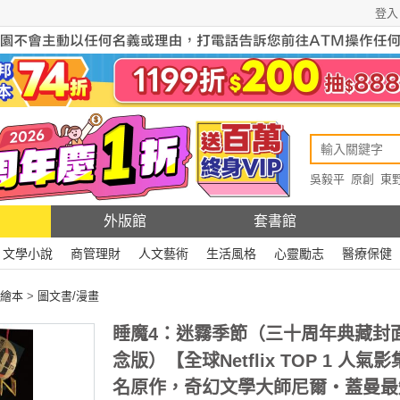
登入
吳毅平
原創
東
原創
Rewire
外版館
套書館
文學小說
商管理財
人文藝術
生活風格
心靈勵志
醫療保健
繪本
>
圖文書/漫畫
睡魔4：迷霧季節（三十周年典藏封
念版）【全球Netflix TOP 1 人氣
名原作，奇幻文學大師尼爾‧蓋曼最