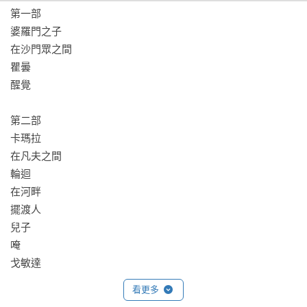
唵──

第一部

有個認知漸漸萌芽、漸漸成熟，認識到真正的智慧究竟是什
婆羅門之子

麼……，所有過去世、現在世和未來世同時現前，一切都是殊
在沙門眾之間

勝的，完美的……

瞿曇

醒覺

赫曼．赫塞的印度詩篇：「我的印度故事，我的獵鷹，我的太
陽花──」
第二部

卡瑪拉

在凡夫之間

輪迴

在河畔

擺渡人

兒子

唵

戈敏達
看更多