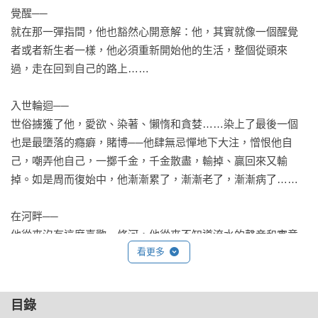
覺醒──

就在那一彈指間，他也豁然心開意解：他，其實就像一個醒覺
者或者新生者一樣，他必須重新開始他的生活，整個從頭來
過，走在回到自己的路上……

入世輪迴──

世俗擄獲了他，愛欲、染著、懶惰和貪婪……染上了最後一個
也是最墮落的癮癖，賭博──他肆無忌憚地下大注，憎恨他自
己，嘲弄他自己，一擲千金，千金散盡，輸掉、贏回來又輸
掉。如是周而復始中，他漸漸累了，漸漸老了，漸漸病了……

在河畔──

他從來沒有這麼喜歡一條河，他從來不知道流水的聲音和寓意
看更多
如此的強烈而美麗。他覺得河流似乎要對他訴說什麼特別的事
物，他還不明白的事物，一直在等候著他的事物──新的悉達多
深深愛上了這條洹洹河流……

目錄