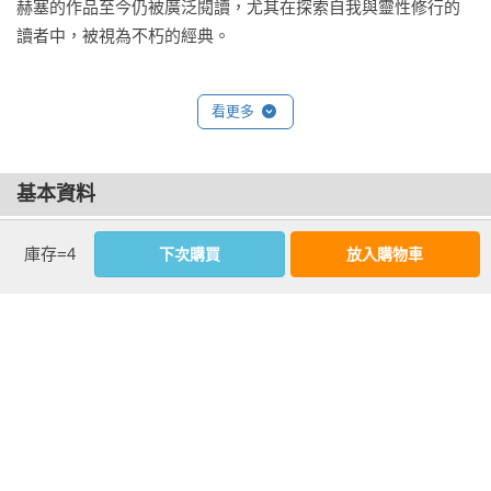
赫塞的作品至今仍被廣泛閱讀，尤其在探索自我與靈性修行的
「我的情況很簡單，也不難解釋。在我的印度故事裡，但凡寫
讀者中，被視為不朽的經典。
到我真正經歷過的故事，總是揮灑自如：年輕婆羅門求道時的
心境，他折磨自己，刻苦修行，持戒忍辱，卻認識到那是至道
的障礙。當我寫到悉達多捨棄種種苦行，那個持守苦行的悉達
看更多
多，現在要把他寫成一個勝利者、寫成一個阿世媚俗的人，寫
成一個征服者，我就寫不下去了。──可是我會往下寫的，遲早
基本資料
有一天，而他也會變成一個勝利者。」（注3）

作者：
赫曼．赫塞(Hermann Hesse)
「《流浪者之歌》（Siddhartha）於一九一九年冬天動筆，第一
庫存=4
下次購買
放入購物車
出版社：
布克文化
部和第二部之間，寫作則相隔了一年半。那時候──並沒有第一
城邦書號：1BL056

次那麼自然，但是比任何一次都更加強烈的──感覺到，要寫自
ISBN：9786267672747

己沒有親身親歷到的東西，那是一件荒謬的事。在擱下《流浪
出版日期：2025-08-12

者之歌》的寫作的那段日子裡，必須惡補一點苦行和靜慮思惟
譯者：
林宏濤
的生活，才能真正重溫我自青少年就熟稔的印度神聖心靈。由
書系：
布克閱讀
於我並沒有像一個皈依者堅持他選擇的宗教那樣堅守著這個世
規格：平裝 / 單色 / 200頁 / 14.8cm×21cm                
界，而是不時離開這個世界，而在《流浪者之歌》之後，又創
作了《荒野之狼》（Der Steppenwolf），那些喜歡《流浪者之