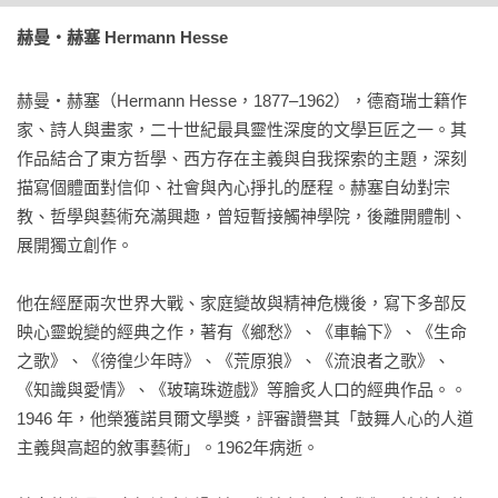
九一九年出版了舉世聞名的《徬徨少年時》（Demian: die 
Geschichte von Emil Sinclairs Jugend, Fischer Verlag, 
赫曼・赫塞 Hermann Hesse
1919）。

赫曼・赫塞（Hermann Hesse，1877–1962），德裔瑞士籍作
赫塞為《流浪者之歌》做了大量研究和筆記，很快就寫成了第
家、詩人與畫家，二十世紀最具靈性深度的文學巨匠之一。其
一部以及第二部的前幾章，可是寫到了〈在河畔〉的時候卻遇
作品結合了東方哲學、西方存在主義與自我探索的主題，深刻
到了瓶頸，這筆一擱就是一年半，其間當然不是無所事事，他
描寫個體面對信仰、社會與內心掙扎的歷程。赫塞自幼對宗
寫了許多小品、序言和散文。他在一九二○年的一則日記裡寫
教、哲學與藝術充滿興趣，曾短暫接觸神學院，後離開體制、
道：

展開獨立創作。

「我的印度故事，我的獵鷹，我的太陽花，主角悉達多，在一
他在經歷兩次世界大戰、家庭變故與精神危機後，寫下多部反
個失敗的章節裡已經中斷了好幾個月了──我還記得那一天，我
映心靈蛻變的經典之作，著有《鄉愁》、《車輪下》、《生命
看到故事寫不下去了，我在等待注入什麼新的東西！它的開頭
之歌》、《徬徨少年時》、《荒原狼》、《流浪者之歌》、
如此美麗，它的開展如此筆直，而它卻戛然而止！這類的情
《知識與愛情》、《玻璃珠遊戲》等膾炙人口的經典作品。。
況，批評家和傳記作家會說，那是因為江郎才盡，筆下疲軟，
1946 年，他榮獲諾貝爾文學獎，評審讚譽其「鼓舞人心的人道
或者是馳騁外物──你們隨便找一本歌德的傳記，翻閱一下裡頭
主義與高超的敘事藝術」。1962年病逝。

白痴的評注就知道了！
