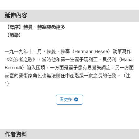
延伸內容
【譯序】赫曼．赫塞與悉達多

（節錄）
一九一九年十二月，赫曼．赫塞（Hermann Hesse）動筆寫作
《流浪者之歌》，當時他和第一任妻子瑪利亞．貝努利（Maria 
Bernoulli）陷入困境，一方面是妻子患有思覺失調症，另一方面
赫塞的藝術家角色也無法勝任中產階級一家之長的任務。（注
1）

當他埋首寫作的那段日子裡，瑪利亞暫時住在精神療養院，而
看更多
他們的三個兒子則寄宿在親戚家裡，赫塞自己也從伯恩
（Bern）搬到提辛（Tessin, Ticino）獨居，在那裡住了十二
年。他回憶往昔，覺得當時經濟拮据而孤單的他經歷了一段
「最充實、最豐足、最勤奮也最燦爛的」日子（注2），也在一
作者資料