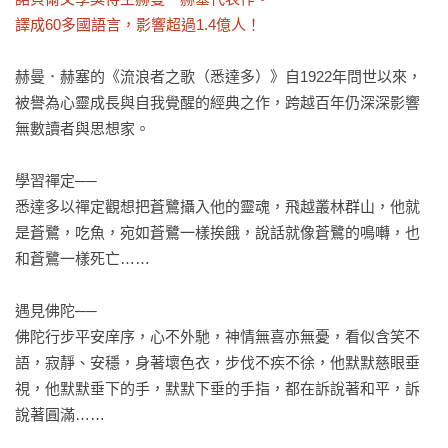
譯成60多國語言，影響超過1.4億人！
赫曼．赫塞的《流浪者之歌（悉達多）》自1922年問世以來，
被譽為心靈成長與自我覺醒的經典之作，跨越百年仍深深影響
無數讀者與思想家。

學習禪定──

悉達多以禪定觀想把蒼鷺攝入他的靈魂，飛越叢林群山，他就
是蒼鷺，吃魚，宛如蒼鷺一樣挨餓，說話就像蒼鷺的鳴囀，也
和蒼鷺一樣死亡……

遇見佛陀──

佛陀行步平安庠序，心不外馳，神情無喜亦無憂，看似含笑不
語，寂靜、安穩，身著壞色衣，步伐不疾不徐，他默默慈眼垂
視，他默默垂下的手，默默下垂的手指，都在訴說著和平，訴
說著圓滿……
